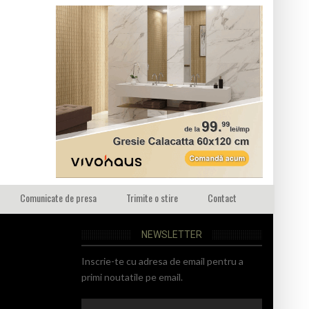
Comunicate de presa
Trimite o stire
Contact
NEWSLETTER
Inscrie-te cu adresa de email pentru a
primi noutatile pe email.