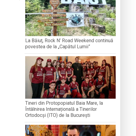
BREB
VOLUNTA
Arhimandritului Sofronie Perța
națională, lansare de carte și momente
La Băiuț, Rock N’ Road Weekend continuă
povestea de la „Capătul Lumii”
reni”
Tineri din Protopopiatul Baia Mare, la
Întâlnirea Internațională a Tinerilor
Ortodocși (ITO) de la București