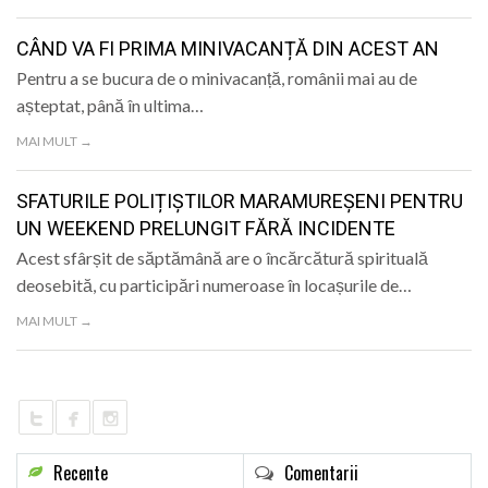
CÂND VA FI PRIMA MINIVACANȚĂ DIN ACEST AN
Pentru a se bucura de o minivacanță, românii mai au de
așteptat, până în ultima…
MAI MULT →
SFATURILE POLIȚIȘTILOR MARAMUREȘENI PENTRU
UN WEEKEND PRELUNGIT FĂRĂ INCIDENTE
Acest sfârșit de săptămână are o încărcătură spirituală
deosebită, cu participări numeroase în locașurile de…
MAI MULT →
Recente
Comentarii