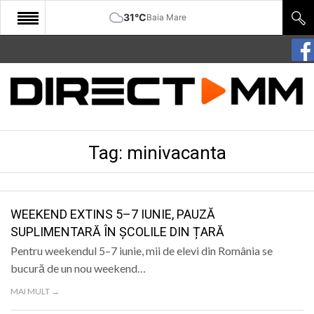
31°C
Baia Mare
START
COMUNITATE
EDITORIAL
Tag:
minivacanta
CULTURA
ECONOMIE
SANATATE
WEEKEND EXTINS 5–7 IUNIE, PAUZĂ
SUPLIMENTARĂ ÎN ȘCOLILE DIN ȚARĂ
SPORT
Pentru weekendul 5–7 iunie, mii de elevi din România se
SPECIAL
bucură de un nou weekend…
MAI MULT →
POLITIC