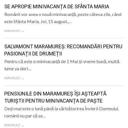
LIFE
SE APROPIE MINIVACANȚA DE SFÂNTA MARIA
Românii vor avea o nouă minivacanță, peste câteva zile, când
este Sfânta Maria. Joi, 15 august,…
MAI MULT →
SALVAMONT MARAMUREȘ: RECOMANDĂRI PENTRU
PASIONAȚII DE DRUMEȚII
Pentru că este o minivacanță de 1 Mai și vreme bună, multă
lume va dori…
MAI MULT →
PENSIUNILE DIN MARAMUREȘ ÎȘI AȘTEAPTĂ
TURIȘTII PENTRU MINIVACANȚA DE PAȘTE
Deși mai este o lună până la sărbătorirea Învierii Domnului,
românii nu par să se…
MAI MULT →