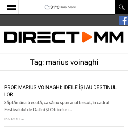
31°C
Baia Mare
START
COMUNITATE
EDITORIAL
Tag:
marius voinaghi
CULTURA
ECONOMIE
SANATATE
PROF. MARIUS VOINAGHI: IDEILE ÎȘI AU DESTINUL
LOR
SPORT
Săptămâna trecută, ca să nu spun anul trecut, în cadrul
SPECIAL
Festivalului de Datini și Obiceiuri…
MAI MULT →
POLITIC