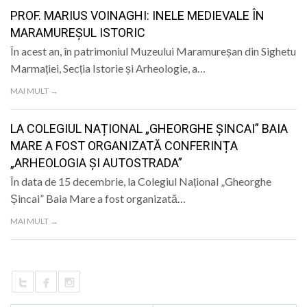
LIFE
PROF. MARIUS VOINAGHI: INELE MEDIEVALE ÎN
MARAMUREȘUL ISTORIC
În acest an, în patrimoniul Muzeului Maramureșan din Sighetu
Marmației, Secția Istorie și Arheologie, a…
MAI MULT →
LA COLEGIUL NAȚIONAL „GHEORGHE ȘINCAI” BAIA
MARE A FOST ORGANIZATĂ CONFERINȚA
„ARHEOLOGIA ȘI AUTOSTRADA”
În data de 15 decembrie, la Colegiul Național „Gheorghe
Șincai” Baia Mare a fost organizată…
MAI MULT →