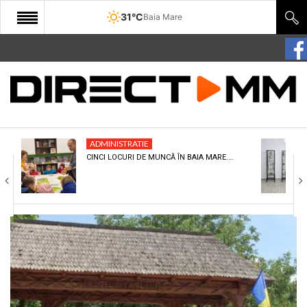
31°C
Baia Mare
START
COMUNITATE
EDITORIAL
ADMINISTRATIE
CULTURA
CINCI LOCURI DE MUNCĂ ÎN BAIA MARE.…
ECONOMIE
SANATATE
SPORT
SPECIAL
POLITIC