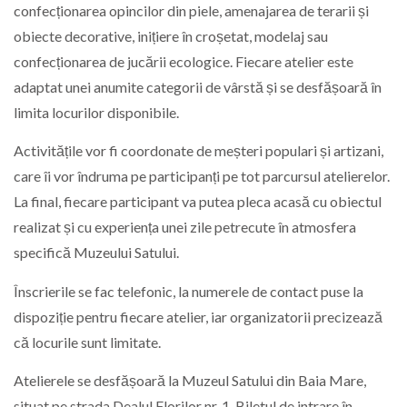
confecționarea opincilor din piele, amenajarea de terarii și
obiecte decorative, inițiere în croșetat, modelaj sau
confecționarea de jucării ecologice. Fiecare atelier este
adaptat unei anumite categorii de vârstă și se desfășoară în
limita locurilor disponibile.
Activitățile vor fi coordonate de meșteri populari și artizani,
care îi vor îndruma pe participanți pe tot parcursul atelierelor.
La final, fiecare participant va putea pleca acasă cu obiectul
realizat și cu experiența unei zile petrecute în atmosfera
specifică Muzeului Satului.
Înscrierile se fac telefonic, la numerele de contact puse la
dispoziție pentru fiecare atelier, iar organizatorii precizează
că locurile sunt limitate.
Atelierele se desfășoară la Muzeul Satului din Baia Mare,
situat pe strada Dealul Florilor nr. 1. Biletul de intrare în