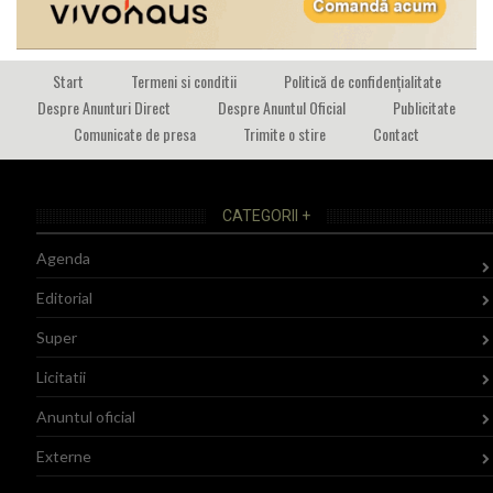
Start
Termeni si conditii
Politică de confidențialitate
Despre Anunturi Direct
Despre Anuntul Oficial
Publicitate
Comunicate de presa
Trimite o stire
Contact
CATEGORII +
Agenda
Editorial
Super
Licitatii
Anuntul oficial
Externe