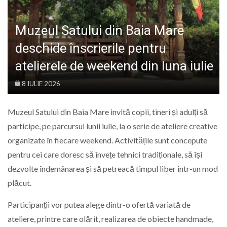
LIFE
Muzeul Satului din Baia Mare
deschide înscrierile pentru
atelierele de weekend din luna iulie
8 IULIE 2026
Muzeul Satului din Baia Mare invită copii, tineri și adulți să
participe, pe parcursul lunii iulie, la o serie de ateliere creative
organizate în fiecare weekend. Activitățile sunt concepute
pentru cei care doresc să învețe tehnici tradiționale, să își
dezvolte îndemânarea și să petreacă timpul liber într-un mod
plăcut.
Participanții vor putea alege dintr-o ofertă variată de
ateliere, printre care olărit, realizarea de obiecte handmade,