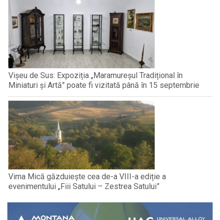
Vișeu de Sus: Expoziția „Maramureșul Tradițional în
Miniaturi și Artă” poate fi vizitată până în 15 septembrie
Vima Mică găzduiește cea de-a VIII-a ediție a
evenimentului „Fiii Satului – Zestrea Satului”