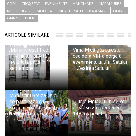
COPII
CROȘETAT
EVENIMENTE
HANDMADE
MARAMURES
MESTESUGURI
MODELAJ
MUZEUL SATULUI BAIA MARE
OLARIT
OPINCI
TINERI
ARTICOLE SIMILARE
Vișeu de Sus: Expoziția
„Maramureșul Tradițional
Vima Mică găzduiește
în Miniaturi și Artă” poate
cea de-a VIII-a ediție a
fi vizitată până în 15
evenimentului „Fiii Satului
septembrie
– Zestrea Satului”
PS Iustin la hramul
Mănăstirii Botiza: „Aici
se păstrează cu
„Zilele Moiseiului” se vor
sfințenie portul, graiul,
desfășura în perioada
tradiția și credința”
14–16 august
Muzeul de Mineralogie