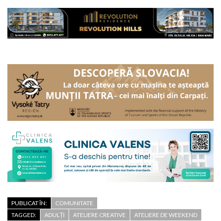
PUBLICAT ÎN:
COMUNITATE
TAGGED:
ADULȚI
ATELIERE CREATIVE
ATELIERE DE WEEKEND