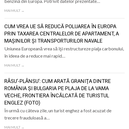
benzină din Europa. Potrivit datelor prezentate…
MAI MULT →
CUM VREA UE SĂ REDUCĂ POLUAREA ÎN EUROPA
PRIN TAXAREA CENTRALELOR DE APARTAMENT, A
MAȘINILOR ȘI TRANSPORTURILOR NAVALE
Uniunea Europeană vrea să îşi restructureze piaţa carbonului,
în ideea de a reduce mai rapid…
MAI MULT →
RÂSU’-PLÂNSU’: CUM ARATĂ GRANIŢA DINTRE
ROMÂNIA ŞI BULGARIA PE PLAJA DE LA VAMA
VECHE, FRONTIERA ÎNCĂLCATĂ DE TURISTUL
ENGLEZ (FOTO)
În urmă cu câteva zile, un turist enghez a fost acuzat de
trecere frauduloasă a…
MAI MULT →