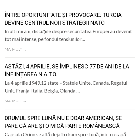
LIFE
ÎNTRE OPORTUNITATE ȘI PROVOCARE: TURCIA
DEVINE CENTRUL NOII STRATEGII NATO
În ultimii ani, discuțiile despre securitatea Europei au devenit
tot mai intense, pe fondul tensiunilor…
MAI MULT →
ASTĂZI, 4 APRILIE, SE ÎMPLINESC 77 DE ANI DE LA
ÎNFIINȚAREA N.A.T.O.
La 4 aprilie 1949,12 state – Statele Unite, Canada, Regatul
Unit, Franța, Italia, Belgia, Olanda,…
MAI MULT →
DRUMUL SPRE LUNĂ NU E DOAR AMERICAN, SE
PARE CĂ ARE ȘI O MICĂ PARTE ROMÂNEASCĂ
Capsula Orion se află deja în drum spre Lună, într-o etapă