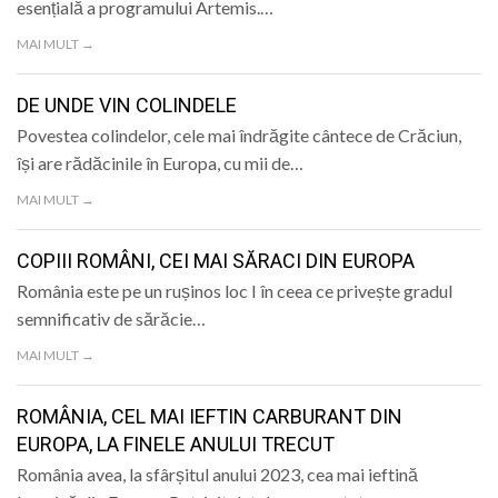
esențială a programului Artemis.…
MAI MULT →
DE UNDE VIN COLINDELE
Povestea colindelor, cele mai îndrăgite cântece de Crăciun,
își are rădăcinile în Europa, cu mii de…
MAI MULT →
COPIII ROMÂNI, CEI MAI SĂRACI DIN EUROPA
România este pe un rușinos loc I în ceea ce privește gradul
semnificativ de sărăcie…
MAI MULT →
ROMÂNIA, CEL MAI IEFTIN CARBURANT DIN
EUROPA, LA FINELE ANULUI TRECUT
România avea, la sfârșitul anului 2023, cea mai ieftină