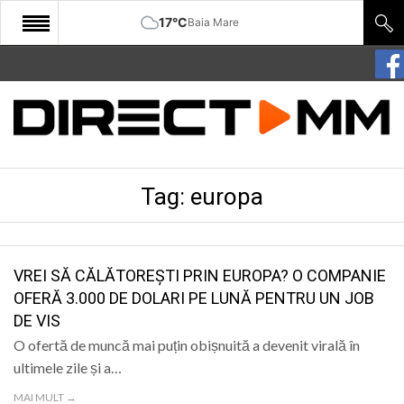
17°C
Baia Mare
START
COMUNITATE
EDITORIAL
Tag:
europa
CULTURA
ECONOMIE
SANATATE
VREI SĂ CĂLĂTOREȘTI PRIN EUROPA? O COMPANIE
OFERĂ 3.000 DE DOLARI PE LUNĂ PENTRU UN JOB
SPORT
DE VIS
SPECIAL
O ofertă de muncă mai puțin obișnuită a devenit virală în
ultimele zile și a…
POLITIC
MAI MULT →