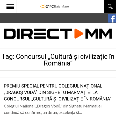
21°C
Baia Mare
START
COMUNITATE
EDITORIAL
Tag:
Concursul „Cultură și civilizație în
CULTURA
România”
ECONOMIE
SANATATE
PREMIU SPECIAL PENTRU COLEGIUL NAȚIONAL
SPORT
„DRAGOȘ VODĂ” DIN SIGHETU MARMAȚIEI LA
SPECIAL
CONCURSUL „CULTURĂ ȘI CIVILIZAȚIE ÎN ROMÂNIA”
Colegiul Național „Dragoș Vodă” din Sighetu Marmației
POLITIC
continuă să confirme, an de an, excelența și…