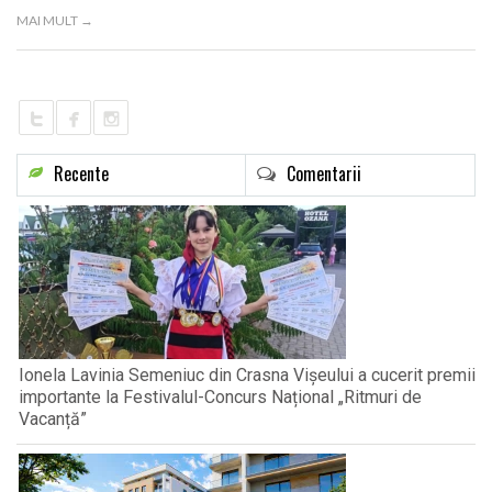
LIFE
MAI MULT →
Recente
Comentarii
Ionela Lavinia Semeniuc din Crasna Vișeului a cucerit premii
importante la Festivalul-Concurs Național „Ritmuri de
Vacanță”