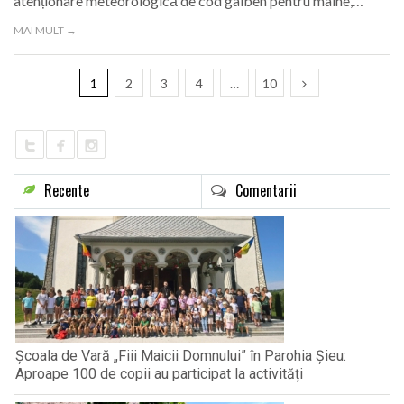
atenționare meteorologică de cod galben pentru mâine,…
MAI MULT →
1
2
3
4
…
10
Recente
Comentarii
Școala de Vară „Fiii Maicii Domnului” în Parohia Șieu:
Aproape 100 de copii au participat la activități