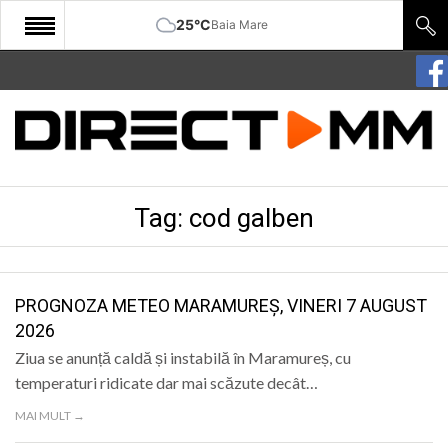
25°C
Baia Mare
START
COMUNITATE
EDITORIAL
Tag:
cod galben
CULTURA
ECONOMIE
SANATATE
PROGNOZA METEO MARAMUREȘ, VINERI 7 AUGUST
2026
SPORT
Ziua se anunță caldă și instabilă în Maramureș, cu
SPECIAL
temperaturi ridicate dar mai scăzute decât…
MAI MULT →
POLITIC