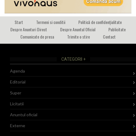
Start
Termeni si conditii
Politică de confidențialitate
Despre Anunturi Direct
Despre Anuntul Oficial
Publicitate
Comunicate de presa
Trimite o stire
Contact
CATEGORII +
Agenda
Editorial
Super
Licitatii
Anuntul oficial
Externe