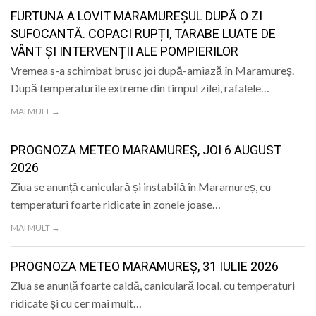
LIFE
FURTUNA A LOVIT MARAMUREȘUL DUPĂ O ZI
SUFOCANTĂ. COPACI RUPȚI, TARABE LUATE DE
VÂNT ȘI INTERVENȚII ALE POMPIERILOR
Vremea s-a schimbat brusc joi după-amiază în Maramureș.
După temperaturile extreme din timpul zilei, rafalele…
MAI MULT →
PROGNOZA METEO MARAMUREȘ, JOI 6 AUGUST
2026
Ziua se anunță caniculară și instabilă în Maramureș, cu
temperaturi foarte ridicate în zonele joase…
MAI MULT →
PROGNOZA METEO MARAMUREȘ, 31 IULIE 2026
Ziua se anunță foarte caldă, caniculară local, cu temperaturi
ridicate și cu cer mai mult…