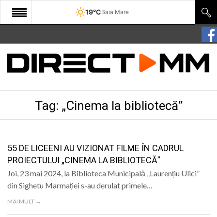
19°C
Baia Mare
START
COMUNITATE
EDITORIAL
Tag:
„Cinema la bibliotecă”
CULTURA
ECONOMIE
SANATATE
55 DE LICEENI AU VIZIONAT FILME ÎN CADRUL
PROIECTULUI „CINEMA LA BIBLIOTECĂ”
SPORT
Joi, 23 mai 2024, la Biblioteca Municipală „Laurențiu Ulici”
SPECIAL
din Sighetu Marmației s-au derulat primele…
MAI MULT →
POLITIC