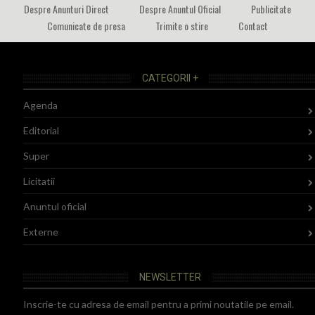
Despre Anunturi Direct
Despre Anuntul Oficial
Publicitate
Comunicate de presa
Trimite o stire
Contact
CATEGORII +
Agenda
Editorial
Super
Licitatii
Anuntul oficial
Externe
NEWSLETTER
Inscrie-te cu adresa de email pentru a primi noutatile pe email.