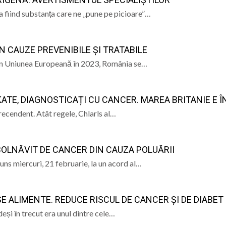
ALE POMPIERILOR
 fiind substanța care ne „pune pe picioare”…
la Baia Mare, la 570 de ani de la moartea lui Iancu de Hu
” se vor desfășura în perioada 14–16 august
IN CAUZE PREVENIBILE ȘI TRATABILE
lă „Laurențiu Ulici” din Sighet găzduiește o nouă întâlnire 
i în Uniunea Europeană în 2023, România se…
ie Baia Mare, gazda unui eveniment internațional dedicat p
 KATE, DIAGNOSTICAȚI CU CANCER. MAREA BRITANIE E Î
precendent. Atât regele, Chlarls al…
BOLNĂVIT DE CANCER DIN CAUZA POLUĂRII
uns miercuri, 21 februarie, la un acord al…
 ALIMENTE. REDUCE RISCUL DE CANCER ȘI DE DIABET
eși în trecut era unul dintre cele…