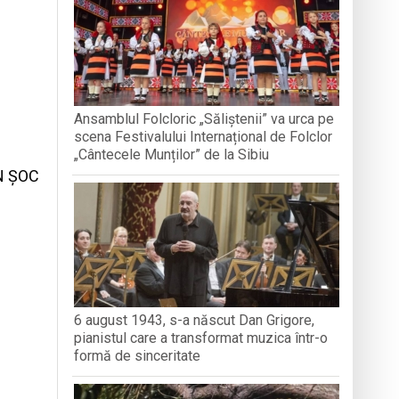
nedoara
a clubului de carte „Legături Literare”
Ansamblul Folcloric „Săliștenii” va urca pe
scena Festivalului Internațional de Folclor
rieteniei și diversității culturale
„Cântecele Munților” de la Sibiu
N ȘOC
6 august 1943, s-a născut Dan Grigore,
pianistul care a transformat muzica într-o
formă de sinceritate