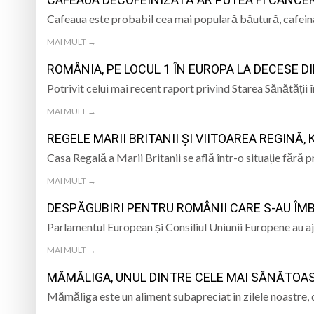
„CÂNTECELE MUNȚILOR” DE LA SIBIU
DE SINCERITATE
Cafeaua este probabil cea mai populară băutură, cafeina
Eveniment special 
MAI MULT →
„Zilele Moiseiului
ROMÂNIA, PE LOCUL 1 ÎN EUROPA LA DECESE D
Biblioteca Municipa
Potrivit celui mai recent raport privind Starea Sănătăți
MAI MULT →
Muzeul de Mineralog
REGELE MARII BRITANII ȘI VIITOAREA REGINĂ,
Casa Regală a Marii Britanii se află într-o situație fără 
MAI MULT →
DESPĂGUBIRI PENTRU ROMÂNII CARE S-AU ÎM
Parlamentul European și Consiliul Uniunii Europene au aj
MAI MULT →
MĂMĂLIGA, UNUL DINTRE CELE MAI SĂNĂTOASE
Mămăliga este un aliment subapreciat în zilele noastre, d