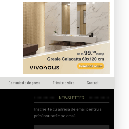
Comunicate de presa
Trimite o stire
Contact
NEWSLETTER
Inscrie-te cu adresa de email pentru a
primi noutatile pe email.