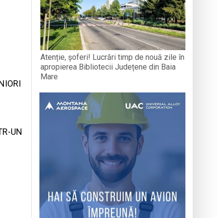
Atenție, șoferi! Lucrări timp de nouă zile în
apropierea Bibliotecii Județene din Baia
Mare
NIORI
TR-UN
N