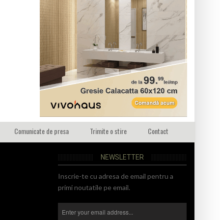
Comunicate de presa
Trimite o stire
Contact
NEWSLETTER
Inscrie-te cu adresa de email pentru a
primi noutatile pe email.