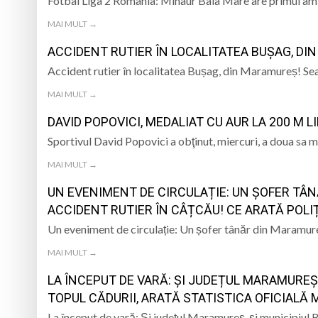
Fotbal Liga 2 România: Minaur Baia Mare are primul ami
MAI MULT →
ACCIDENT RUTIER ÎN LOCALITATEA BUȘAG, DI
Accident rutier în localitatea Bușag, din Maramureș! Se
MAI MULT →
DAVID POPOVICI, MEDALIAT CU AUR LA 200 M 
Sportivul David Popovici a obţinut, miercuri, a doua sa
MAI MULT →
UN EVENIMENT DE CIRCULAȚIE: UN ȘOFER TÂN
ACCIDENT RUTIER ÎN CÂȚCĂU! CE ARATĂ POLI
Un eveniment de circulație: Un șofer tânăr din Maramure
MAI MULT →
LA ÎNCEPUT DE VARĂ: ȘI JUDEȚUL MARAMUREȘ,
TOPUL CĂDURII, ARATĂ STATISTICA OFICIALĂ
La început de vară: Și județul Maramureș, și municipiul B