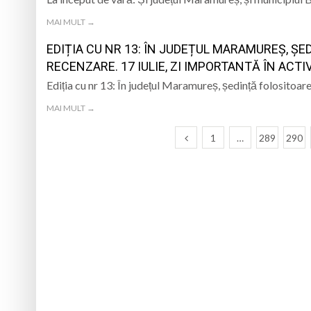
MAI MULT →
EDIȚIA CU NR 13: ÎN JUDEȚUL MARAMUREȘ, ȘE
RECENZARE. 17 IULIE, ZI IMPORTANTĂ ÎN ACTI
Ediția cu nr 13: În județul Maramureș, ședință folositoare
MAI MULT →
1
…
289
290