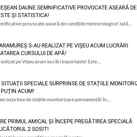
UREȘEAN DAUNE SEMNIFICATIVE PROVOCATE ASEARĂ DE
 a Domnului – semnificația sărbătorii din 6 august
STE ȘI STATISTICA!
mnificative provocate aseară de condițiile meteorologice! Iată…
ramureș, joi 6 august 2026
l pe care satul era cât pe ce să-l țină departe de școală
ARAMUREȘ S-AU REALIZAT PE VIȘEU ACUM LUCRĂRI
 s-a stins în Italia, după ce i s-a făcut rău în timp ce lucra
ATAREA CURSULUI DE APĂ!
realizat pe Vișeu acum lucrări importante! Este…
SITUAȚII SPECIALE SURPRINSE DE STAȚIILE MONITOR
I PUȚIN ACUM!
le surprinse de stațiile monitorizare permanentă! În…
ARE PRIMUL AMICAL ȘI ÎNCEPE PREGĂTIREA SPECIALĂ
JUCĂTORUL 2 SOSIT!