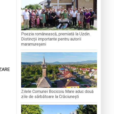
Poezia românească, premiată la Uzdin.
Distincții importante pentru autorii
 la recoltarea roșiilor
maramureșeni
IZARE
Zilele Comunei Bocicoiu Mare aduc două
zile de sărbătoare la Crăciunești