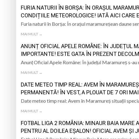
FURIA NATURII ÎN BORȘA: ÎN ORAȘUL MARAM
Schimbarea la Față
CONDIȚIILE METEOROLOGICE! IATĂ AICI CARE E
Furia naturii în Borșa: În orașul maramureșean daune se
Prognoza meteo Ma
MAI MULT →
Marin Preda, copilu
ANUNȚ OFICIAL APELE ROMÂNE: ÎN JUDEȚUL M
Un tânăr din Petrova
IMPORTANTE! ESTE GATA ÎN PREZENT DECOLM
Anunț Oficial Apele Române: În județul Maramureș s-au 
MAI MULT →
DATE METEO TIMP REAL: AVEM ÎN MARAMUREȘ 
PERMANENTĂ! ÎN VEST, A PLOUAT DE 7 ORI MA
Date meteo timp real: Avem în Maramureș situații specia
MAI MULT →
FOTBAL LIGA 2 ROMÂNIA: MINAUR BAIA MARE 
PENTRU AL DOILEA EȘALON! OFICIAL AVEM ȘI 