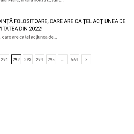
DINȚĂ FOLOSITOARE, CARE ARE CA ȚEL ACȚIUNEA DE
VITATEA DIN 2022!
, care are ca țel acțiunea de…
291
292
293
294
295
…
564