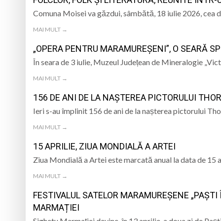
PÂNĂ ÎN 15 SEPTEMBRIE
Comuna Moisei va găzdui, sâmbătă, 18 iulie 2026, cea de
Prognoza meteo Ma
MAI MULT →
Ansamblul Folcloric
„OPERA PENTRU MARAMUREȘENI”, O SEARĂ SP
6 august 1943, s-a
În seara de 3 iulie, Muzeul Județean de Mineralogie „Vi
MAI MULT →
Furtuna a lovit Mar
156 DE ANI DE LA NAȘTEREA PICTORULUI TH
Ieri s-au împlinit 156 de ani de la nașterea pictorului Th
MAI MULT →
15 APRILIE, ZIUA MONDIALĂ A ARTEI
Ziua Mondială a Artei este marcată anual la data de 15 a
MAI MULT →
FESTIVALUL SATELOR MARAMUREȘENE „PAȘTI Î
MARMAȚIEI
Sighetu Marmației devine, în 13 aprilie, a doua zi de Pașt