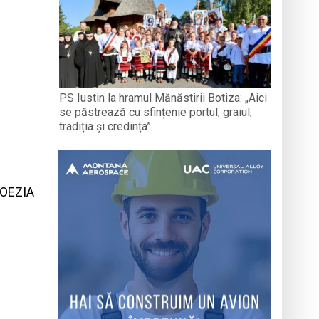
PS Iustin la hramul Mănăstirii Botiza: „Aici
se păstrează cu sfințenie portul, graiul,
tradiția și credința”
POEZIA