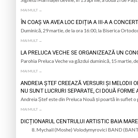
MAI MULT →
ÎN COAȘ VA AVEA LOC EDIȚIA A III-A A CONCE
Duminică, 29 martie, de la ora 16:00, la Biserica Ortod
MAI MULT →
LA PRELUCA VECHE SE ORGANIZEAZĂ UN CON
Parohia Preluca Veche va găzdui duminică, 15 martie, de
MAI MULT →
ANDREIA ȘTEF CREEAZĂ VERSURI ȘI MELODII O
NU SUNT LUCRURI SEPARATE, CI DOUĂ FORME AL
Andreia Ștef este din Preluca Nouă și poartă în suflet o
MAI MULT →
DICȚIONARUL CENTRULUI ARTISTIC BAIA MARE. 
8. Mychail (Moshe) Volodymyrovici BAND (BANT) 