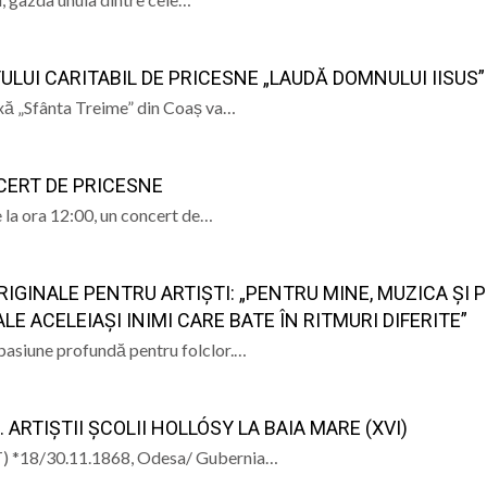
RTULUI CARITABIL DE PRICESNE „LAUDĂ DOMNULUI IISUS”
oxă „Sfânta Treime” din Coaș va…
CERT DE PRICESNE
 la ora 12:00, un concert de…
RIGINALE PENTRU ARTIȘTI: „PENTRU MINE, MUZICA ȘI 
E ACELEIAȘI INIMI CARE BATE ÎN RITMURI DIFERITE”
 pasiune profundă pentru folclor.…
ARTIȘTII ȘCOLII HOLLÓSY LA BAIA MARE (XVI)
*18/30.11.1868, Odesa/ Gubernia…