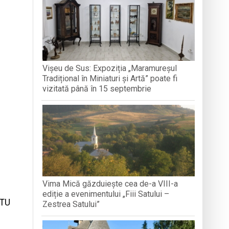
e Folclor „Cântecele Munților” de la Sibiu
ntr-o formă de sinceritate
Vișeu de Sus: Expoziția „Maramureșul
Tradițional în Miniaturi și Artă” poate fi
 vânt și intervenții ale pompierilor
vizitată până în 15 septembrie
Vima Mică găzduiește cea de-a VIII-a
ediție a evenimentului „Fiii Satului –
ETU
Zestrea Satului”