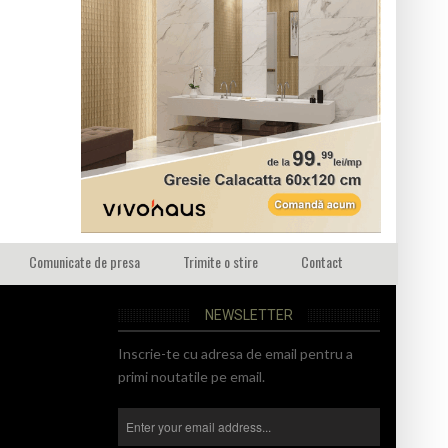
Comunicate de presa
Trimite o stire
Contact
NEWSLETTER
Inscrie-te cu adresa de email pentru a
primi noutatile pe email.