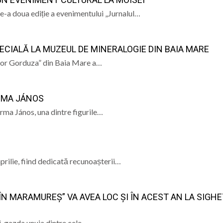
CREDINȚA”
-a doua ediție a evenimentului „Jurnalul…
ramureș, vineri 7 august 2026
 „Săliștenii” va urca pe scena Festivalului Internațional d
ECIALĂ LA MUZEUL DE MINERALOGIE DIN BAIA MARE
 născut Dan Grigore, pianistul care a transformat muzica î
ctor Gorduza” din Baia Mare a…
amureșul după o zi sufocantă. Copaci rupți, tarabe luate de
ORMA JÁNOS
orma János, una dintre figurile…
prilie, fiind dedicată recunoașterii…
N MARAMUREȘ” VA AVEA LOC ȘI ÎN ACEST AN LA SIGH
i, gazda unuia dintre cele…