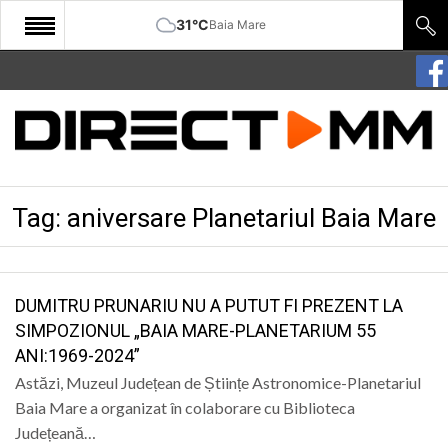
31°C
Baia Mare
START
COMUNITATE
EDITORIAL
Tag:
aniversare Planetariul Baia Mare
CULTURA
ECONOMIE
SANATATE
DUMITRU PRUNARIU NU A PUTUT FI PREZENT LA
SIMPOZIONUL „BAIA MARE-PLANETARIUM 55
SPORT
ANI:1969-2024”
SPECIAL
Astăzi, Muzeul Județean de Științe Astronomice-Planetariul
Baia Mare a organizat în colaborare cu Biblioteca
POLITIC
Județeană…