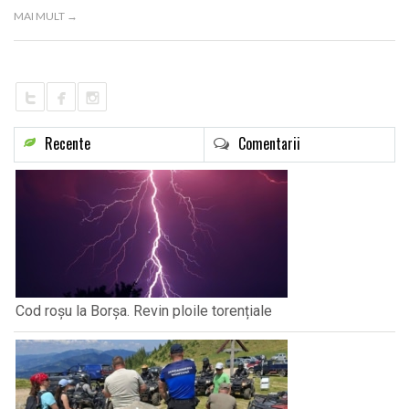
LIFE
MAI MULT →
Recente
Comentarii
Cod roșu la Borșa. Revin ploile torențiale