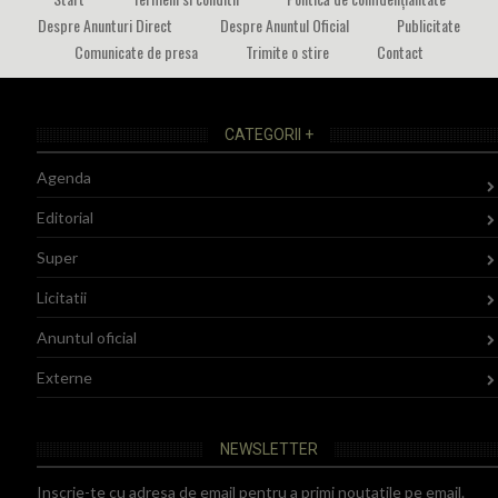
Despre Anunturi Direct
Despre Anuntul Oficial
Publicitate
Comunicate de presa
Trimite o stire
Contact
CATEGORII +
Agenda
Editorial
Super
Licitatii
Anuntul oficial
Externe
NEWSLETTER
Inscrie-te cu adresa de email pentru a primi noutatile pe email.