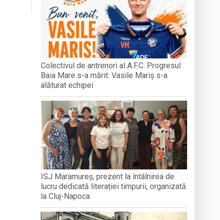
MUZEUL SATULUI
-o întâmplare
n Baia Mare, o viață trăită prin cântec
Colectivul de antrenori al A.F.C. Progresul
Baia Mare s-a mărit: Vasile Mariș s-a
Roma
alăturat echipei
ISJ Maramureș, prezent la întâlnirea de
lucru dedicată literației timpurii, organizată
la Cluj-Napoca