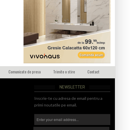
Comunicate de presa
Trimite o stire
Contact
NEWSLETTER
Inscrie-te cu adresa de email pentru a
primi noutatile pe email.