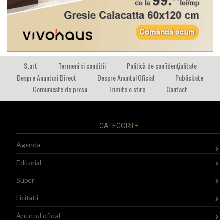
Start
Termeni si conditii
Politică de confidențialitate
Despre Anunturi Direct
Despre Anuntul Oficial
Publicitate
Comunicate de presa
Trimite o stire
Contact
CATEGORII +
Agenda
Editorial
Super
Licitatii
Anuntul oficial