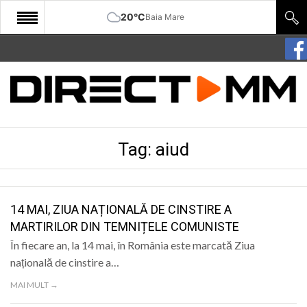
20°C
Baia Mare
START
COMUNITATE
EDITORIAL
Tag:
aiud
CULTURA
ECONOMIE
SANATATE
14 MAI, ZIUA NAȚIONALĂ DE CINSTIRE A
MARTIRILOR DIN TEMNIȚELE COMUNISTE
SPORT
În fiecare an, la 14 mai, în România este marcată Ziua
SPECIAL
națională de cinstire a…
MAI MULT →
POLITIC