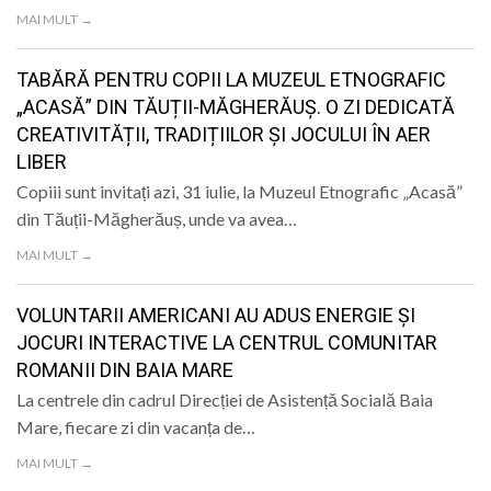
LIFE
MAI MULT →
TABĂRĂ PENTRU COPII LA MUZEUL ETNOGRAFIC
„ACASĂ” DIN TĂUȚII-MĂGHERĂUȘ. O ZI DEDICATĂ
CREATIVITĂȚII, TRADIȚIILOR ȘI JOCULUI ÎN AER
LIBER
Copiii sunt invitați azi, 31 iulie, la Muzeul Etnografic „Acasă”
din Tăuții-Măgherăuș, unde va avea…
MAI MULT →
VOLUNTARII AMERICANI AU ADUS ENERGIE ȘI
JOCURI INTERACTIVE LA CENTRUL COMUNITAR
ROMANII DIN BAIA MARE
La centrele din cadrul Direcției de Asistență Socială Baia
Mare, fiecare zi din vacanța de…
MAI MULT →