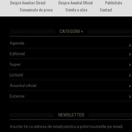
Despre Anunturi Direct
Despre Anuntul Oficial
Publicitate
Comunicate de presa
Trimite o stire
Contact
CATEGORII +
Agenda
Editorial
Super
Licitatii
Anuntul oficial
Externe
NEWSLETTER
Inscrie-te cu adresa de email pentru a primi noutatile pe email.