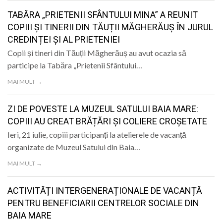
TABĂRA „PRIETENII SFÂNTULUI MINA” A REUNIT
COPIII ȘI TINERII DIN TĂUȚII MĂGHERĂUȘ ÎN JURUL
CREDINȚEI ȘI AL PRIETENIEI
Copii și tineri din Tăuții Măgherăuș au avut ocazia să
participe la Tabăra „Prietenii Sfântului…
MAI MULT →
ZI DE POVESTE LA MUZEUL SATULUI BAIA MARE:
COPIII AU CREAT BRĂȚĂRI ȘI COLIERE CROȘETATE
Ieri, 21 iulie, copiii participanți la atelierele de vacanță
organizate de Muzeul Satului din Baia…
MAI MULT →
ACTIVITĂȚI INTERGENERAȚIONALE DE VACANȚĂ
PENTRU BENEFICIARII CENTRELOR SOCIALE DIN
BAIA MARE