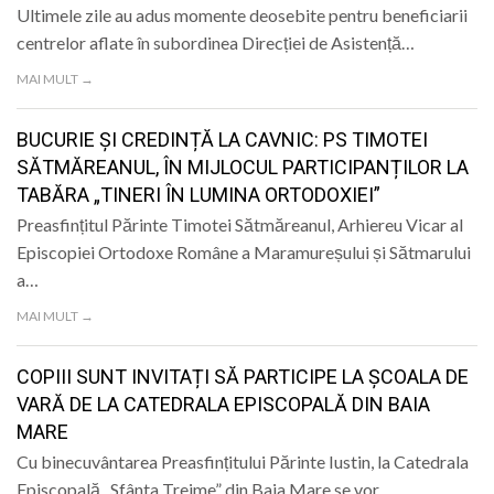
Ultimele zile au adus momente deosebite pentru beneficiarii
centrelor aflate în subordinea Direcției de Asistență…
MAI MULT →
BUCURIE ȘI CREDINȚĂ LA CAVNIC: PS TIMOTEI
SĂTMĂREANUL, ÎN MIJLOCUL PARTICIPANȚILOR LA
TABĂRA „TINERI ÎN LUMINA ORTODOXIEI”
Preasfințitul Părinte Timotei Sătmăreanul, Arhiereu Vicar al
Episcopiei Ortodoxe Române a Maramureșului și Sătmarului
a…
MAI MULT →
COPIII SUNT INVITAȚI SĂ PARTICIPE LA ȘCOALA DE
VARĂ DE LA CATEDRALA EPISCOPALĂ DIN BAIA
MARE
Cu binecuvântarea Preasfințitului Părinte Iustin, la Catedrala
Episcopală „Sfânta Treime” din Baia Mare se vor…