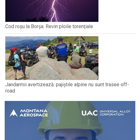
Cod roșu la Borșa. Revin ploile torențiale
Jandarmii avertizează: pajiștile alpine nu sunt trasee off-
road