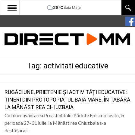
28°C
Baia Mare
START
COMUNITATE
EDITORIAL
Tag:
activitati educative
CULTURA
ECONOMIE
SANATATE
RUGĂCIUNE, PRIETENIE ȘI ACTIVITĂȚI EDUCATIVE:
TINERI DIN PROTOPOPIATUL BAIA MARE, ÎN TABĂRĂ
SPORT
LA MĂNĂSTIREA CHIUZBAIA
SPECIAL
Cu binecuvântarea Preasfințitului Părinte Episcop Iustin, în
perioada 27–31 iulie, la Mănăstirea Chiuzbaia s-a
POLITIC
desfășurat…