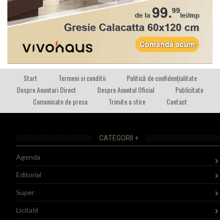
Start
Termeni si conditii
Politică de confidențialitate
Despre Anunturi Direct
Despre Anuntul Oficial
Publicitate
Comunicate de presa
Trimite o stire
Contact
CATEGORII +
Agenda
Editorial
Super
Licitatii