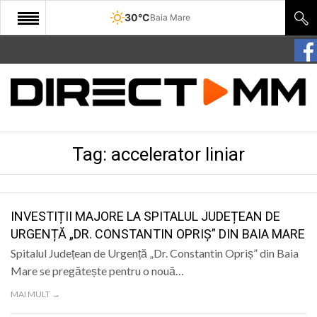
30°C
Baia Mare
START
COMUNITATE
EDITORIAL
Tag:
accelerator liniar
CULTURA
ECONOMIE
SANATATE
INVESTIȚII MAJORE LA SPITALUL JUDEȚEAN DE
URGENȚĂ „DR. CONSTANTIN OPRIȘ” DIN BAIA MARE
SPORT
Spitalul Județean de Urgență „Dr. Constantin Opriș” din Baia
SPECIAL
Mare se pregătește pentru o nouă…
MAI MULT →
POLITIC