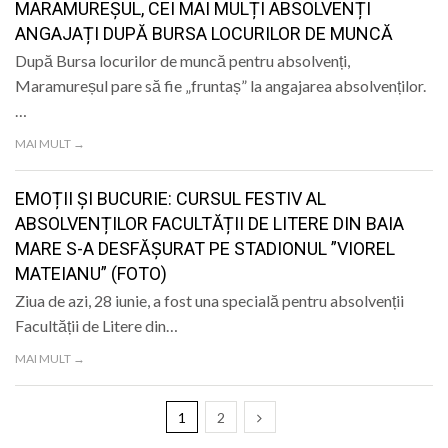
MARAMUREȘUL, CEI MAI MULȚI ABSOLVENȚI
ANGAJAȚI DUPĂ BURSA LOCURILOR DE MUNCĂ
După Bursa locurilor de muncă pentru absolvenți,
Maramureșul pare să fie „fruntaș” la angajarea absolvenților.
…
MAI MULT →
EMOȚII ȘI BUCURIE: CURSUL FESTIV AL
ABSOLVENȚILOR FACULTĂȚII DE LITERE DIN BAIA
MARE S-A DESFĂȘURAT PE STADIONUL ”VIOREL
MATEIANU” (FOTO)
Ziua de azi, 28 iunie, a fost una specială pentru absolvenții
Facultății de Litere din…
MAI MULT →
1
2