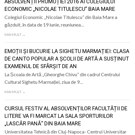
ABSOLVENȚII PROMOȚIEI 2016 AI COLEGIULUI
ECONOMIC „NICOLAE TITULESCU” BAIA MARE
Colegiul Economic „Nicolae Titulescu” din Baia Mare a
găzduit, în data de 19 iunie, reuniunea…
MAI MULT →
EMOȚII ȘI BUCURIE LA SIGHETU MARMAȚIEI: CLASA
DE CANTO POPULAR A ȘCOLII DE ARTĂ A SUSȚINUT
EXAMENUL DE SFÂRȘIT DE AN
La Școala de Artă „Gheorghe Chivu” din cadrul Centrului
Cultural Sighetu Marmației, ziua de 9…
MAI MULT →
CURSUL FESTIV AL ABSOLVENȚILOR FACULTĂȚII DE
LITERE VA FI MARCAT LA SALA SPORTURILOR
„LASCĂR PANĂ” DIN BAIA MARE
Universitatea Tehnică din Cluj-Napoca- Centrul Universitar