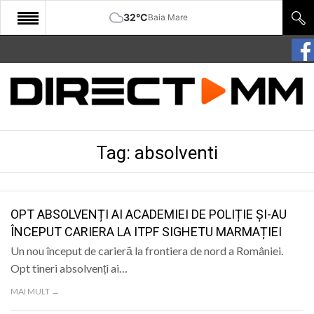
32°C
Baia Mare
START
COMUNITATE
EDITORIAL
Tag:
absolventi
CULTURA
ECONOMIE
SANATATE
OPT ABSOLVENȚI AI ACADEMIEI DE POLIȚIE ȘI-AU
ÎNCEPUT CARIERA LA ITPF SIGHETU MARMAȚIEI
SPORT
Un nou început de carieră la frontiera de nord a României.
SPECIAL
Opt tineri absolvenți ai…
MAI MULT →
POLITIC