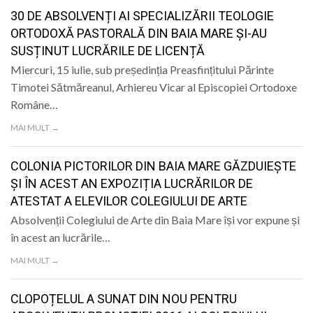
LIFE
30 DE ABSOLVENȚI AI SPECIALIZĂRII TEOLOGIE
ORTODOXĂ PASTORALĂ DIN BAIA MARE ȘI-AU
SUSȚINUT LUCRĂRILE DE LICENȚĂ
Miercuri, 15 iulie, sub președinția Preasfințitului Părinte
Timotei Sătmăreanul, Arhiereu Vicar al Episcopiei Ortodoxe
Române…
MAI MULT →
COLONIA PICTORILOR DIN BAIA MARE GĂZDUIEȘTE
ȘI ÎN ACEST AN EXPOZIȚIA LUCRĂRILOR DE
ATESTAT A ELEVILOR COLEGIULUI DE ARTE
Absolvenții Colegiului de Arte din Baia Mare își vor expune și
în acest an lucrările…
MAI MULT →
CLOPOȚELUL A SUNAT DIN NOU PENTRU