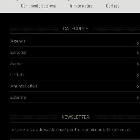
Comunicate de presa
Trimite o stire
Contact
CATEGORII +
Agenda
Editorial
Super
Licitatii
Anuntul oficial
Externe
NEWSLETTER
Inscrie-te cu adresa de email pentru a primi noutatile pe email.