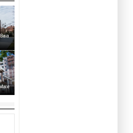
 Baia
te
t
a
 Mare