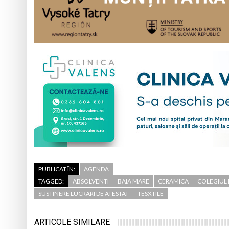
PUBLICAT ÎN:
AGENDA
TAGGED:
ABSOLVENTI
BAIA MARE
CERAMICA
COLEGIUL 
SUSTINERE LUCRARI DE ATESTAT
TESXTILE
ARTICOLE SIMILARE