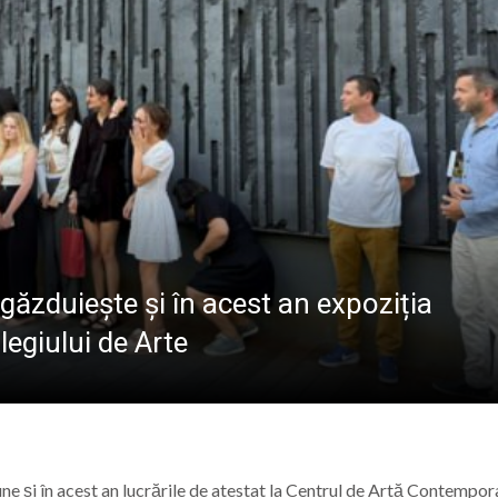
ALE POMPIERILOR
la Baia Mare, la 570 de ani de la moartea lui Iancu de Hu
” se vor desfășura în perioada 14–16 august
lă „Laurențiu Ulici” din Sighet găzduiește o nouă întâlnire 
ie Baia Mare, gazda unui eveniment internațional dedicat p
 găzduiește și în acest an expoziția
olegiului de Arte
une și în acest an lucrările de atestat la Centrul de Artă Contempo