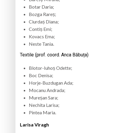
Botar Daria;
Bozga Rareș;
Ciurdaș Diana;
Contiș Emi;
Kovacs Ema;
Neste Tania.
Textile (prof. coord. Anca Băbuța)
Blotor-Iuhoș Odette;
Boc Denisa;
Horje-Buzdugan Ada;
Mocanu Andrada;
Mureșan Sara;
Nechita Larisa;
Pintea Maria.
Larisa Viragh