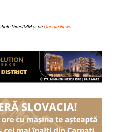
tirile DirectMM și pe
Google News
.