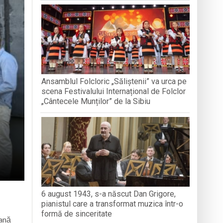
nedoara
a clubului de carte „Legături Literare”
Ansamblul Folcloric „Săliștenii” va urca pe
rieteniei și diversității culturale
scena Festivalului Internațional de Folclor
„Cântecele Munților” de la Sibiu
6 august 1943, s-a născut Dan Grigore,
pianistul care a transformat muzica într-o
formă de sinceritate
rană