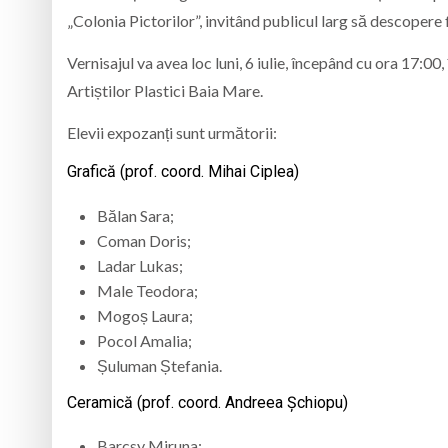
„Colonia Pictorilor”, invitând publicul larg să descopere f
Vernisajul va avea loc luni, 6 iulie, începând cu ora 17:00
Artiștilor Plastici Baia Mare.
Elevii expozanți sunt următorii:
Grafică (prof. coord. Mihai Ciplea)
Bălan Sara;
Coman Doris;
Ladar Lukas;
Male Teodora;
Mogoș Laura;
Pocol Amalia;
Șuluman Ștefania.
Ceramică (prof. coord. Andreea Șchiopu)
Barcsy Miruna;