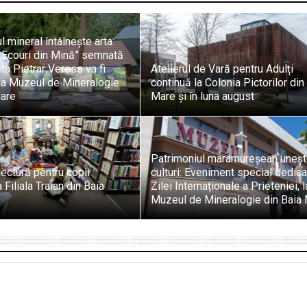
l mineral întâlnește arta:
„Ecouri din Mină” semnată
ta Pietrar Veress va fi
Atelierul de Vară pentru Adulți
la Muzeul de Mineralogie
continuă la Colonia Pictorilor din
Mare
Mare și în luna august
Patrimoniul maramureșean uneș
lectură pentru copii
culturi: Eveniment special dedica
 Filiala Traian din Baia
Zilei Internaționale a Prieteniei, l
Muzeul de Mineralogie din Baia