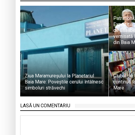
Patrimoniu
Expoziția 
de Elisabe
vernisată 
din Baia 
Ziua Maramureșului la Planetariul
Clubul de 
Baia Mare: Poveștile cerului întâlnesc
continuă la
simboluri străvechi
Mare
LASĂ UN COMENTARIU