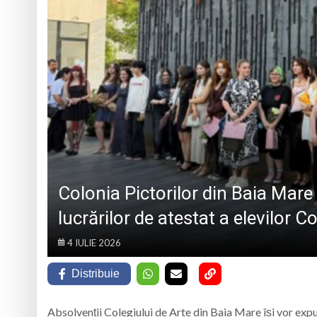
„CÂNTECELE MUNȚILOR” DE LA SIBIU
DE SINCERITATE
Eveniment special 
„Zilele Moiseiului
Biblioteca Municipa
Muzeul de Mineralog
Colonia Pictorilor din Baia Mare
lucrărilor de atestat a elevilor C
4 IULIE 2026
Distribuie
Absolvenții Colegiului de Arte din Baia Mare își vor exp