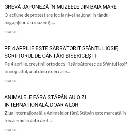
LIFE
GREVĂ JAPONEZĂ ÎN MUZEELE DIN BAIA MARE
O acțiune de protest are loc la nivel național în rândul
angajaților din muzee și…
MAI MULT →
PE 4 APRILIE ESTE SĂRBĂTORIT SFÂNTUL IOSIF,
SCRIITORUL DE CÂNTĂRI BISERICEȘTI
Pe 4 aprilie, creștinii ortodocși îl sărbătoresc pe Sfântul Iosif
Imnograful, unul dintre cei care…
MAI MULT →
ANIMALELE FĂRĂ STĂPÂN AU O ZI
INTERNAȚIONALĂ, DOAR A LOR
Ziua Internațională a Animalelor fără Stăpân este marcată în
fiecare an la data de 4…
MAI MULT →