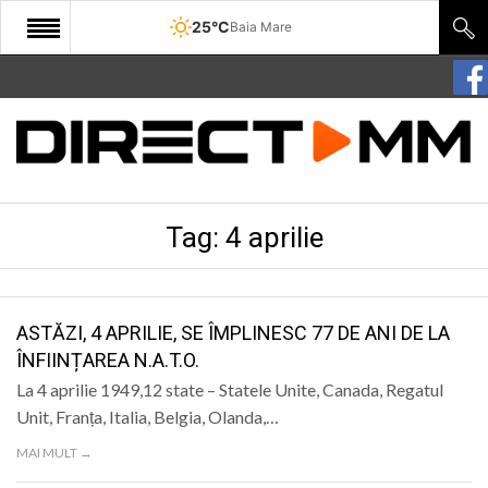
25°C
Baia Mare
START
COMUNITATE
EDITORIAL
Tag:
4 aprilie
CULTURA
ECONOMIE
SANATATE
ASTĂZI, 4 APRILIE, SE ÎMPLINESC 77 DE ANI DE LA
ÎNFIINȚAREA N.A.T.O.
SPORT
La 4 aprilie 1949,12 state – Statele Unite, Canada, Regatul
SPECIAL
Unit, Franța, Italia, Belgia, Olanda,…
MAI MULT →
POLITIC