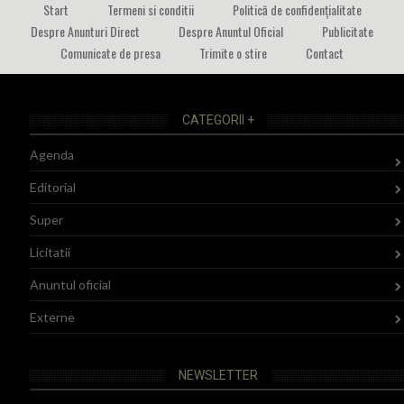
Start
Termeni si conditii
Politică de confidențialitate
Despre Anunturi Direct
Despre Anuntul Oficial
Publicitate
Comunicate de presa
Trimite o stire
Contact
CATEGORII +
Agenda
Editorial
Super
Licitatii
Anuntul oficial
Externe
NEWSLETTER