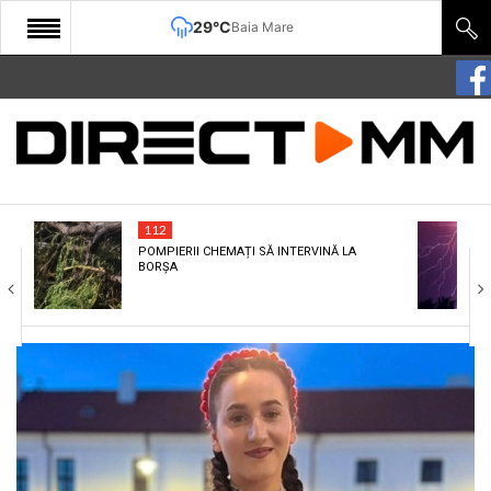
29°C
Baia Mare
START
COMUNITATE
EDITORIAL
112
CULTURA
POMPIERII CHEMAȚI SĂ INTERVINĂ LA
BORȘA
ECONOMIE
SANATATE
SPORT
SPECIAL
POLITIC