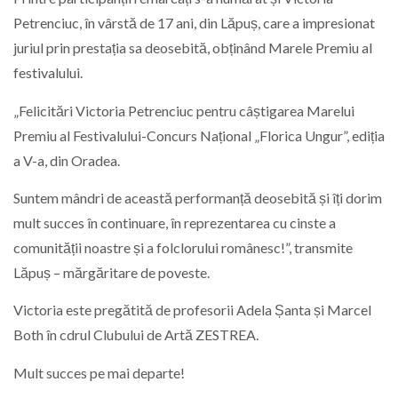
Petrenciuc, în vârstă de 17 ani, din Lăpuș, care a impresionat
juriul prin prestația sa deosebită, obținând Marele Premiu al
festivalului.
„Felicitări Victoria Petrenciuc pentru câștigarea Marelui
Premiu al Festivalului-Concurs Național „Florica Ungur”, ediția
a V-a, din Oradea.
Suntem mândri de această performanță deosebită și îți dorim
mult succes în continuare, în reprezentarea cu cinste a
comunității noastre și a folclorului românesc!”, transmite
Lăpuș – mărgăritare de poveste.
Victoria este pregătită de profesorii Adela Șanta și Marcel
Both în cdrul Clubului de Artă ZESTREA.
Mult succes pe mai departe!