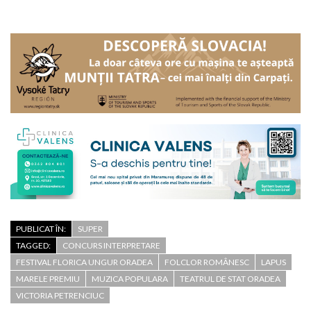
PUBLICAT ÎN:
SUPER
TAGGED:
CONCURS INTERPRETARE
FESTIVAL FLORICA UNGUR ORADEA
FOLCLOR ROMÂNESC
LAPUS
MARELE PREMIU
MUZICA POPULARA
TEATRUL DE STAT ORADEA
VICTORIA PETRENCIUC