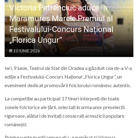
LIFE
Victoria Petrenciuc aduce în
Maramureș Marele Premiul al
Festivalului-Concurs Național
„Florica Ungur”
10 IUNIE 2026
Ieri, 9 iunie, Teatrul de Stat din Oradea a găzduit cea de-a V-a
ediție a Festivalului-Concurs Național „Florica Ungur”, un
eveniment dedicat promovării folclorului românesc autentic.
La competiție au participat 17 tineri interpreți din toate
zonele folclorice ale țării, selectați în urma unor preselecții
riguroase, alături de invitați consacrați ai muzicii populare
românești.
Printre participanții remarcați s-a numărat și Victoria