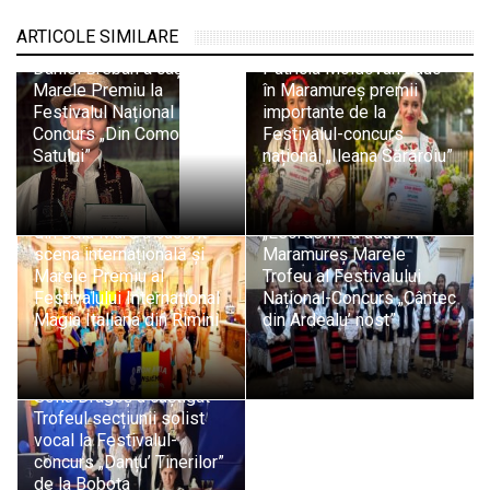
ARTICOLE SIMILARE
Victoria Petrenciuc și
Daniel Breban a câștigat
Patricia Moldovan aduc
Marele Premiu la
în Maramureș premii
Festivalul Național
importante de la
Concurs „Din Comoara
Festivalul-concurs
Satului”
național „Ileana Sărăroiu”
Insieme Music School
Ansamblul Folcloric
din Baia Mare a cucerit
„Leordenii” a adus în
scena internațională și
Maramureș Marele
Marele Premiu al
Trofeu al Festivalului
Festivalului Internațional
Național-Concurs „Cântec
Magia Italiana din Rimini
din Ardealu’ nost”
Sofia Dragoș a câștigat
Trofeul secțiunii solist
vocal la Festivalul-
concurs „Danțu’ Tinerilor”
de la Bobota