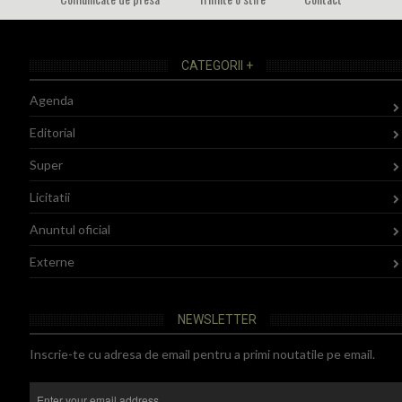
CATEGORII +
Agenda
Editorial
Super
Licitatii
Anuntul oficial
Externe
NEWSLETTER
Inscrie-te cu adresa de email pentru a primi noutatile pe email.