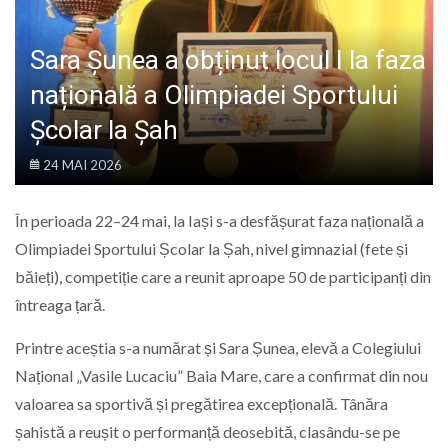
LIFE
Sara Șunea a obținut locul I la faza
națională a Olimpiadei Sportului
Școlar la Șah
24 MAI 2026
În perioada 22–24 mai, la Iași s-a desfășurat faza națională a
Olimpiadei Sportului Școlar la Șah
, nivel gimnazial (fete și
băieți), competiție care a reunit aproape 50 de participanți din
întreaga țară.
Printre aceștia s-a numărat și Sara Șunea, elevă a
Colegiului
Național „Vasile Lucaciu” Baia Mare
, care a confirmat din nou
valoarea sa sportivă și pregătirea excepțională. Tânăra
șahistă a reușit o performanță deosebită, clasându-se pe