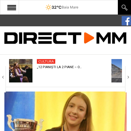
32°C
Baia Mare
START
COMUNITATE
EDITORIAL
CULTURA
CULTURA
„12 PIANIȘTI LA 2 PIANE – O…
ECONOMIE
SANATATE
SPORT
SPECIAL
POLITIC