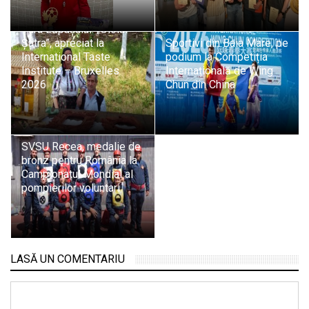
Tradiție și pasiune din
Țara Lăpușului: „Oloiul
Șatra”, apreciat la
Sportivi din Baia Mare, pe
International Taste
podium la Competiția
Institute – Bruxelles
Internațională de Wing
2026
Chun din China
SVSU Recea, medalie de
bronz pentru România la
Campionatul Mondial al
pompierilor voluntari
LASĂ UN COMENTARIU