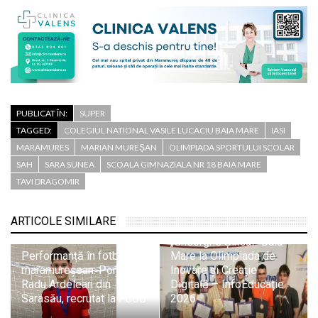
PUBLICAT ÎN:
SUPER
TAGGED:
COLEGIUL NATIONAL VASILE LUCACIU BAIA MARE
IASI
MARAMURES
MARIAN MUREȘAN
OLIMPIADA SPORTULUI SCOLAR
SAH
SARA SUNEA
SCOALA GIMNAZIALA NR 18 BAIA MARE
TAVI DRAGOMIR
Trei medalii de aur și
două de bronz pentru
ARTICOLE SIMILARE
elevii Colegiului
„Gheorghe Șincai” Baia
Performanță în fotbalul
Mare la Olimpiada de
maramureșean: Portarul
Inovare și Creație
Radu Ardelean din
Digitală – InfoEducație
Sarasău, recrutat la FCSB
2026