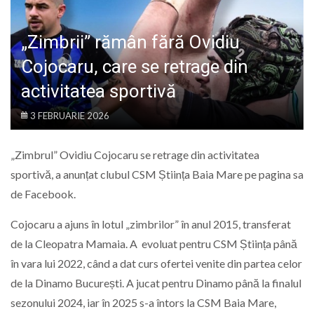
LIFE
„Zimbrii” rămân fără Ovidiu
Cojocaru, care se retrage din
activitatea sportivă
3 FEBRUARIE 2026
„Zimbrul” Ovidiu Cojocaru se retrage din activitatea
sportivă, a anunțat clubul CSM Știința Baia Mare pe pagina sa
de Facebook.
Cojocaru a ajuns în lotul „zimbrilor” în anul 2015, transferat
de la Cleopatra Mamaia. A evoluat pentru CSM Știința până
în vara lui 2022, când a dat curs ofertei venite din partea celor
de la Dinamo București. A jucat pentru Dinamo până la finalul
sezonului 2024, iar în 2025 s-a întors la CSM Baia Mare,