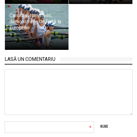
Canotajul românesc,
demonstrație de forță la
Europene
LASĂ UN COMENTARIU
*
NUME