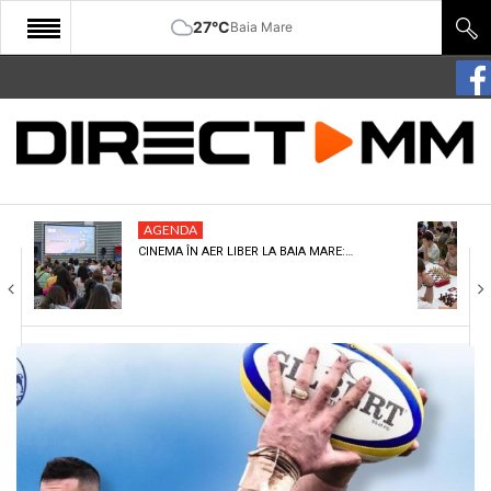
27°C
Baia Mare
START
COMUNITATE
EDITORIAL
AGENDA
CULTURA
CINEMA ÎN AER LIBER LA BAIA MARE:…
ECONOMIE
SANATATE
SPORT
SPECIAL
POLITIC