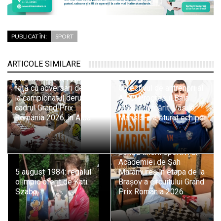
PUBLICAT ÎN:
SPORT
ARTICOLE SIMILARE
Nouă șahiști
maramureșeni, față în
față cu adversari de elită
Colectivul de antrenori al
la campionatul derulat în
A.F.C. Progresul Baia
cadrul Grand Prix
Mare s-a mărit: Vasile
România 2026, în Alba
Mariș s-a alăturat echipei
Evoluții promițătoare
pentru tinerii sportivi ai
Academiei de Șah
5 august 1984: regalul
Maramureș în etapa de la
olimpic oferit de Kati
Brașov a circuitului Grand
Szabo
Prix România 2026