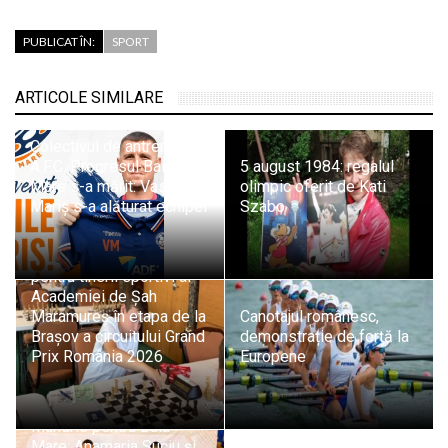
PUBLICAT ÎN:
SPORT
ARTICOLE SIMILARE
Colectivul de antrenori al
A.F.C. Progresul Baia
5 august 1984: regalul
Mare s-a mărit: Vasile
olimpic oferit de Kati
Mariș s-a alăturat echipei
Szabo
Evoluții promițătoare
pentru tinerii sportivi ai
Academiei de Șah
Maramureș în etapa de la
Canotajul românesc,
Brașov a circuitului Grand
demonstrație de forță la
Prix România 2026
Europene
Mândrie pentru Baia
Mare: Anamaria Suciu și