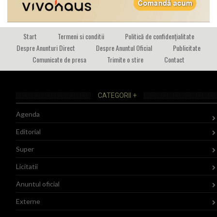
Start
Termeni si conditii
Politică de confidențialitate
Despre Anunturi Direct
Despre Anuntul Oficial
Publicitate
Comunicate de presa
Trimite o stire
Contact
CATEGORII +
Agenda
Editorial
Super
Licitatii
Anuntul oficial
Externe