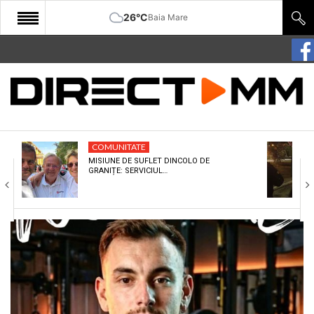
26°C
Baia Mare
START
COMUNITATE
EDITORIAL
COMUNITATE
CULTURA
MISIUNE DE SUFLET DINCOLO DE
GRANIȚE: SERVICIUL…
ECONOMIE
SANATATE
SPORT
SPECIAL
POLITIC