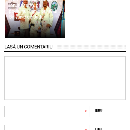
Ionuț Vasian, pe
podiumul Campionatului
Balcanic de Judo
LASĂ UN COMENTARIU
*
NUME
EMAIL