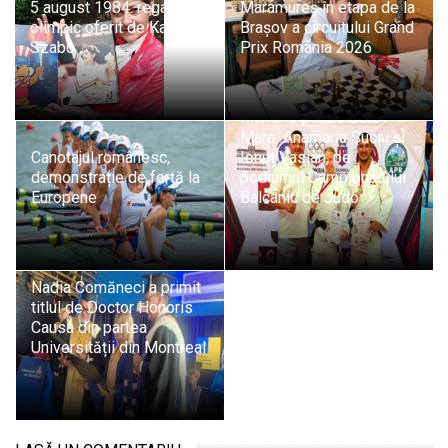
5 august 1984: regalul
Maramureș în etapa de la
olimpic oferit de Kati
Brașov a circuitului Grand
Szabo
Prix România 2026
Mândrie pentru Baia
Mare: Anamaria Suciu și
Canotajul românesc,
Ionuț Vasian, pe
demonstrație de forță la
podiumul Campionatului
Europene
Balcanic de Judo
Nadia Comăneci a primit
titlul de Doctor Honoris
Causa din partea
Universității din Montreal