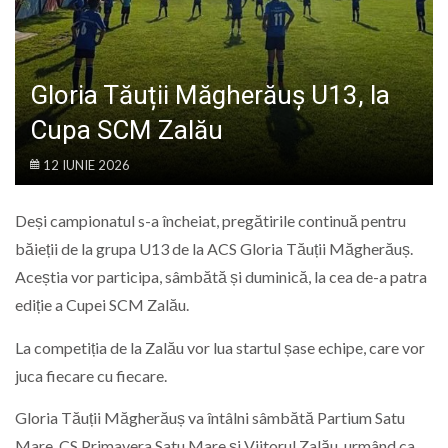
LIFE
Gloria Tăuții Măgherăuș U13, la
Cupa SCM Zalău
12 IUNIE 2026
Deși campionatul s-a încheiat, pregătirile continuă pentru
băieții de la grupa U13 de la ACS Gloria Tăuții Măgherăuș.
Aceștia vor participa, sâmbătă și duminică, la cea de-a patra
ediție a Cupei SCM Zalău.
La competiția de la Zalău vor lua startul șase echipe, care vor
juca fiecare cu fiecare.
Gloria Tăuții Măgherăuș va întâlni sâmbătă Partium Satu
Mare, CS Primavera Satu Mare și Viitorul Zalău, urmând ca