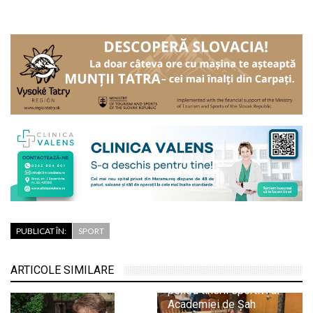
PUBLICAT ÎN:
SPORT
ARTICOLE SIMILARE
Evoluții promițătoare
pentru tinerii sportivi ai
Academiei de Șah