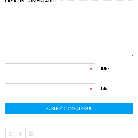
LASĂ UN COMENTARIU
*
NUME
*
EMAIL