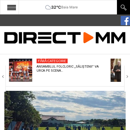
32°C
Baia Mare
START
COMUNITATE
EDITORIAL
FĂRĂ CATEGORIE
CULTURA
ANSAMBLUL FOLCLORIC „SĂLIȘTENII” VA
URCA PE SCENA…
ECONOMIE
SANATATE
SPORT
SPECIAL
POLITIC