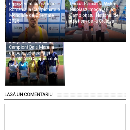
reprezentat cu mândrie
Darius Reniuc și Matei
România la Campionatele
Nikolasz, medaliați la
Mondiale de Orientare
Campionatul Național de
2026
Atletism de la Craiova
Succes răsunător pentru
atleții de la Fabrica de
Campioni Baia Mare la
etapele județeană și
zonală ale Campionatului
Național U16
LASĂ UN COMENTARIU