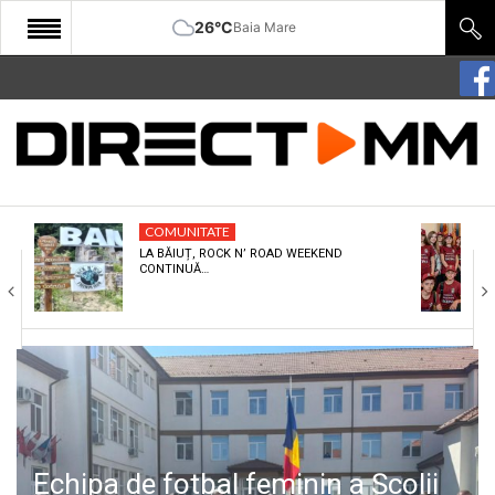
26°C
Baia Mare
START
COMUNITATE
EDITORIAL
COMUNITATE
CULTURA
LA BĂIUȚ, ROCK N’ ROAD WEEKEND
CONTINUĂ…
ECONOMIE
SANATATE
SPORT
SPECIAL
POLITIC
Echipa de fotbal feminin a Școlii