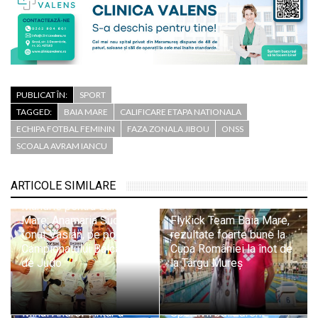
PUBLICAT ÎN:
SPORT
TAGGED:
BAIA MARE
CALIFICARE ETAPA NATIONALA
ECHIPA FOTBAL FEMININ
FAZA ZONALA JIBOU
ONSS
SCOALA AVRAM IANCU
ARTICOLE SIMILARE
Mândrie pentru Baia
Mare: Anamaria Suciu și
Flykick Team Baia Mare,
Ionuț Vasian, pe podiumul
rezultate foarte bune la
Campionatului Balcanic
Cupa României la înot de
de Judo
la Târgu Mureș
Mihai Andrei Țînțar a
Sportivii băimăreni