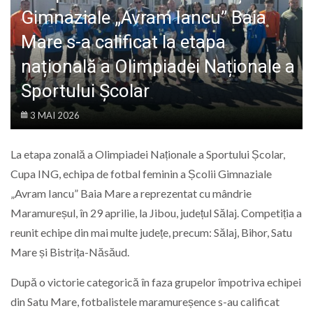
LIFE
Gimnaziale „Avram Iancu” Baia
Mare s-a calificat la etapa
națională a Olimpiadei Naționale a
Sportului Școlar
3 MAI 2026
La etapa zonală a Olimpiadei Naționale a Sportului Școlar,
Cupa ING, echipa de fotbal feminin a Școlii Gimnaziale
„Avram Iancu” Baia Mare a reprezentat cu mândrie
Maramureșul, în 29 aprilie, la Jibou, județul Sălaj. Competiția a
reunit echipe din mai multe județe, precum: Sălaj, Bihor, Satu
Mare și Bistrița-Năsăud.
După o victorie categorică în faza grupelor împotriva echipei
din Satu Mare, fotbalistele maramureșence s-au calificat