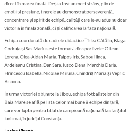
direct în marea finală. Deși a fost un meci strâns, plin de
emoții și presiune, tinerele au demonstrat perseverență,
concentrare și spirit de echipă, calități care le-au adus nu doar
victoria în finala zonală, ci și calificarea la faza națională.
Echipa coordonată de cadrele didactice Țîrlea Cătălin, Blaga
Codruța și Sas Marius este formată din sportivele: Oltean
Lorena, Olea-Aldan Maria, Talpoș Iris, Sabou Ilinca,
Ardeleanu Cristina, Dan Sara, Iusco Elena, Marchiș Daria,
Hrincescu Isabella, Nicolae Miruna, Chindriș Maria și Vepric
Brianna.
În urma victoriei obținute la Jibou, echipa fotbalistelor din
Baia Mare se află pe lista celor mai bune 8 echipe din țară,
care vor lupta pentru titlul de campioană națională la sfârșitul
lunii mai, în județul Constanța.
Larisa Viragh