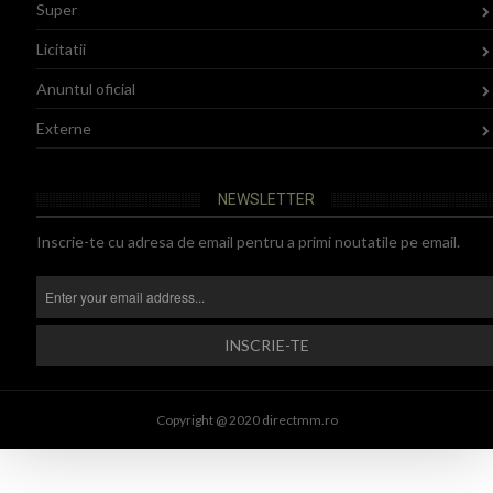
Super
Licitatii
Anuntul oficial
Externe
NEWSLETTER
Inscrie-te cu adresa de email pentru a primi noutatile pe email.
Copyright @ 2020 directmm.ro