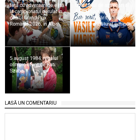
față cu adversari de elită
Colectivul de antrenori al
la campionatul derulat în
A.F.C. Progresul Baia
cadrul Grand Prix
Mare s-a mărit: Vasile
România 2026, în Alba
Mariș s-a alăturat echipei
5 august 1984: regalul
olimpic oferit de Kati
Szabo
LASĂ UN COMENTARIU