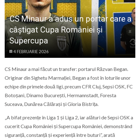
LIFE
CS Minaur a adus un portar care a
câștigat Cupa României și
Supercupa
4 FEBRUARIE 2026
CS Minaur a mai făcut un transfer: portarul Răzvan Began.
Originar din Sighetu Marmației, Began a fost în loturile unor
echipe din primele două ligi, precum CFR Cluj, Sepsi OSK, FC
Botoșani, Dinamo București, Hermannstadt, Foresta
Suceava, Dunărea Călărași și Gloria Bistrița.
„A bifat prezențe în Liga 1 și Liga 2, iar alături de Sepsi OSK a
cucerit Cupa României și Supercupa României, demonstrând
siguranță, constanță și experiență între buturi”, arată