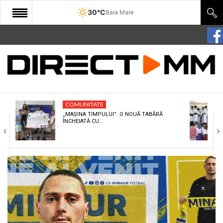
30°C
Baia Mare
START
COMUNITATE
EDITORIAL
COMUNITATE
CULTURA
„MAȘINA TIMPULUI”: O NOUĂ TABĂRĂ
ÎNCHEIATĂ CU…
ECONOMIE
SANATATE
SPORT
SPECIAL
POLITIC