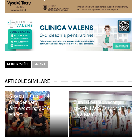
PUBLICAT ÎN:
SPORT
ARTICOLE SIMILARE
Medalii pentru CS Unirea
Șișești la Cupa Dobrin
Skandenberg-
Cum își petrec vacanța
Armwrestling 2026 de la
sportivii ACS Dragonul
Pitești
Baia Mare?
Nouă șahiști
maramureșeni, față în