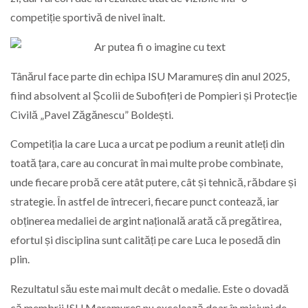
competiție sportivă de nivel înalt.
Tânărul face parte din echipa ISU Maramureș din anul 2025,
fiind absolvent al Școlii de Subofițeri de Pompieri și Protecție
Civilă „Pavel Zăgănescu” Boldești.
Competiția la care Luca a urcat pe podium a reunit atleți din
toată țara, care au concurat în mai multe probe combinate,
unde fiecare probă cere atât putere, cât și tehnică, răbdare și
strategie. În astfel de întreceri, fiecare punct contează, iar
obținerea medaliei de argint națională arată că pregătirea,
efortul și disciplina sunt calități pe care Luca le posedă din
plin.
Rezultatul său este mai mult decât o medalie. Este o dovadă
că membrii ISU Maramureș nu excelează doar în misiuni de