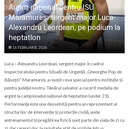
LIFE
Argint național pentru ISU
Maramureș: sergent major Luca-
Alexandru Leordean, pe podium la
heptatlon
16 FEBRUARIE 2026
Luca – Alexandru Leordean, sergent major în cadrul
Inspectoratului pentru Situații de Urgență „Gheorghe Pop de
Băsești” Maramureș, a reușit ceva special pentru instituție și
pentru județul nostru. Tânărul salvator a cucerit medalia de
argint la campionatul național de heptatlon (under 23).
Performanța este una deosebită pentru un reprezentant al
structurilor de intervenție și protecție civilă, unde
antrenamentul și pregătirea fizică sunt parte din viața de zi cu
zi, dar rareori duc la rezultate atât de vizibile într-o