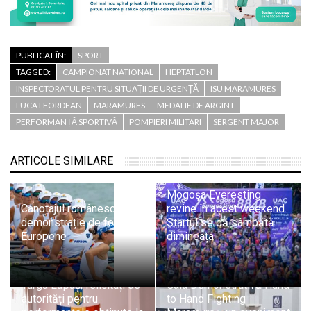
PUBLICAT ÎN:
SPORT
TAGGED:
CAMPIONAT NATIONAL
HEPTATLON
INSPECTORATUL PENTRU SITUAȚII DE URGENȚĂ
ISU MARAMURES
LUCA LEORDEAN
MARAMURES
MEDALIE DE ARGINT
PERFORMANȚĂ SPORTIVĂ
POMPIERI MILITARI
SERGENT MAJOR
ARTICOLE SIMILARE
Mogoșa Everesting
Canotajul românesc,
revine în acest weekend.
demonstrație de forță la
Startul se dă sâmbătă
Europene
dimineața
Sportivii A.C.S. Athletic
Târgu Lăpuș, felicitați de
Gala Demonstrativă Hand
autorități pentru
to Hand Fighting