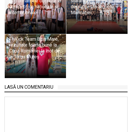
performanțele obținute la
Maramureș, un eveniment
competițiile naționale și
de succes la Sighetu
internaționale
Marmației
Flykick Team Baia Mare,
rezultate foarte bune la
Cupa României la înot de
la Târgu Mureș
LASĂ UN COMENTARIU