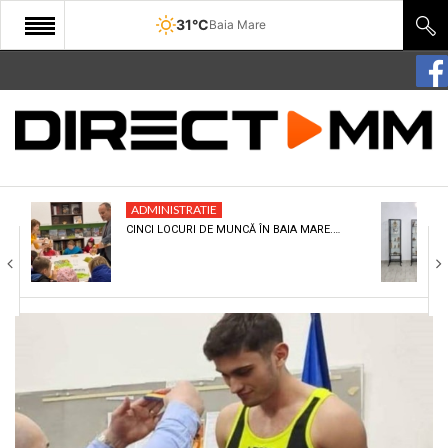
31°C
Baia Mare
START
COMUNITATE
EDITORIAL
ADMINISTRATIE
CULTURA
CINCI LOCURI DE MUNCĂ ÎN BAIA MARE.…
ECONOMIE
SANATATE
SPORT
SPECIAL
POLITIC