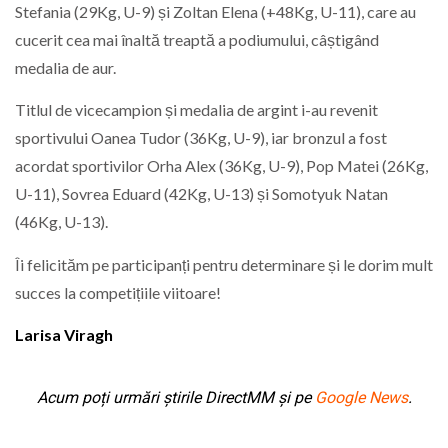
Stefania (29Kg, U-9) și Zoltan Elena (+48Kg, U-11), care au
cucerit cea mai înaltă treaptă a podiumului, câștigând
medalia de aur.
Titlul de vicecampion și medalia de argint i-au revenit
sportivului Oanea Tudor (36Kg, U-9), iar bronzul a fost
acordat sportivilor Orha Alex (36Kg, U-9), Pop Matei (26Kg,
U-11), Sovrea Eduard (42Kg, U-13) și Somotyuk Natan
(46Kg, U-13).
Îi felicităm pe participanți pentru determinare și le dorim mult
succes la competițiile viitoare!
Larisa Viragh
Acum poți urmări știrile DirectMM și pe
Google News
.