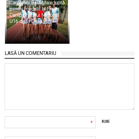
Campioni Baia Mare luptă
pentru medalii la Finala
Campionatului Național
U16 de la Deva
LASĂ UN COMENTARIU
*
NUME