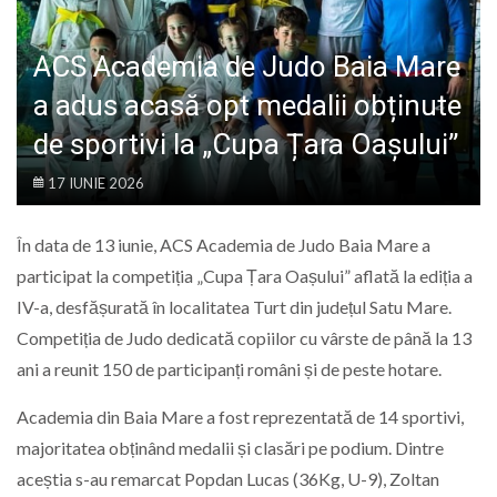
LIFE
ACS Academia de Judo Baia Mare
a adus acasă opt medalii obținute
de sportivi la „Cupa Țara Oașului”
17 IUNIE 2026
În data de 13 iunie, ACS Academia de Judo Baia Mare a
participat la competiția „Cupa Țara Oașului” aflată la ediția a
IV-a, desfășurată în localitatea Turt din județul Satu Mare.
Competiția de Judo dedicată copiilor cu vârste de până la 13
ani a reunit 150 de participanți români și de peste hotare.
Academia din Baia Mare a fost reprezentată de 14 sportivi,
majoritatea obținând medalii și clasări pe podium. Dintre
aceștia s-au remarcat Popdan Lucas (36Kg, U-9), Zoltan