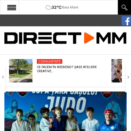
32°C
Baia Mare
START
COMUNITATE
EDITORIAL
COMUNITATE
CULTURA
CE FACEM ÎN WEEKEND? ȘASE ATELIERE
CREATIVE…
ECONOMIE
SANATATE
SPORT
SPECIAL
POLITIC