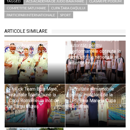
TAGGED:
ACS ACADEMIA DE JUDO BAIA MARE
CLASARI PE PODIUM
COMPETITIE SATU MARE
CUPA ȚARA OAȘULUI
PARTICIPARI INTERNATIONALE
SPORT
ARTICOLE SIMILARE
Sportivii A.C.S. Athletic
Mândrie pentru Baia
Târgu Lăpuș, felicitați de
Mare: Anamaria Suciu și
autorități pentru
Ionuț Vasian, pe podiumul
performanțele obținute la
Campionatului Balcanic
competițiile naționale și
de Judo
internaționale
Flykick Team Baia Mare,
Rezultate remarcabile
rezultate foarte bune la
pentru înotătorii de la
Cupa României la înot de
LPS Baia Mare la Cupa
la Târgu Mureș
României
Atleții de la Fabrica de