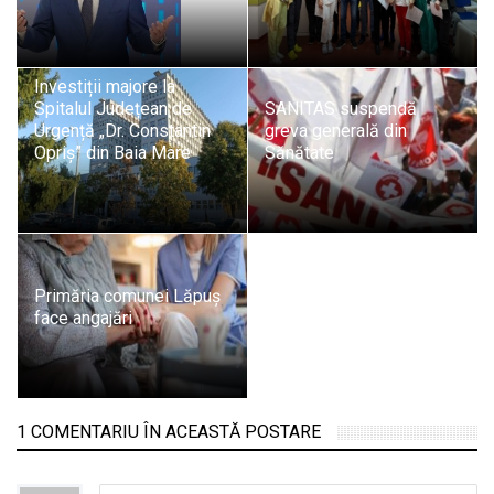
Investiții majore la
Spitalul Județean de
SANITAS suspendă
Urgență „Dr. Constantin
greva generală din
Opriș” din Baia Mare
Sănătate
Primăria comunei Lăpuș
face angajări
1 COMENTARIU ÎN ACEASTĂ POSTARE