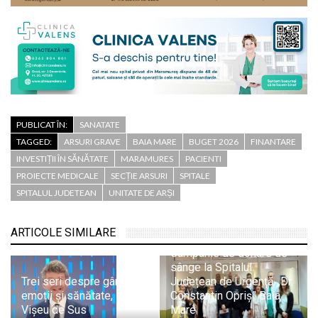
PUBLICAT ÎN:
SANATATE
TAGGED:
ARSURI GRAVE
BAIA MARE
BUGET 2026
FINANTARE
INVESTIȚII ÎN SĂNĂTATE
MARAMURES
PACIENTI
PROIECTE MEDICALE
SECȚIE ARSURI
SPITALE
SPITALUL JUDETEAN
UNITATE DE ARȘI
ARTICOLE SIMILARE
Campanie de donare de
sânge la Spitalul
Trei seri despre gândire,
Județean de Urgență „Dr.
emoții și sănătate, la
Constantin Opriș” Baia
Vișeu de Sus
Mare