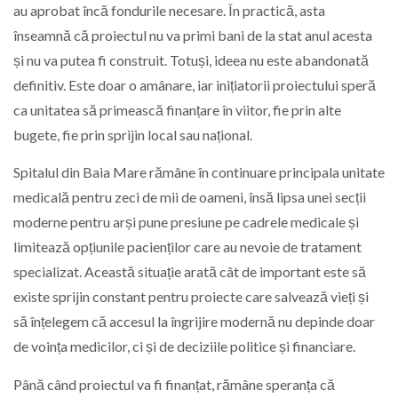
au aprobat încă fondurile necesare. În practică, asta
înseamnă că proiectul nu va primi bani de la stat anul acesta
și nu va putea fi construit. Totuși, ideea nu este abandonată
definitiv. Este doar o amânare, iar inițiatorii proiectului speră
ca unitatea să primească finanțare în viitor, fie prin alte
bugete, fie prin sprijin local sau național.
Spitalul din Baia Mare rămâne în continuare principala unitate
medicală pentru zeci de mii de oameni, însă lipsa unei secții
moderne pentru arși pune presiune pe cadrele medicale și
limitează opțiunile pacienților care au nevoie de tratament
specializat. Această situație arată cât de important este să
existe sprijin constant pentru proiecte care salvează vieți și
să înțelegem că accesul la îngrijire modernă nu depinde doar
de voința medicilor, ci și de deciziile politice și financiare.
Până când proiectul va fi finanțat, rămâne speranța că