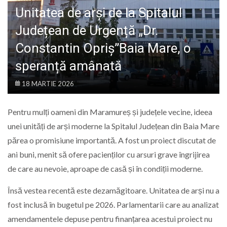
LIFE
Unitatea de arși de la Spitalul
Județean de Urgență „Dr.
Constantin Opriș”Baia Mare, o
speranță amânată
18 MARTIE 2026
Pentru mulți oameni din Maramureș și județele vecine, ideea
unei unități de arși moderne la Spitalul Județean din Baia Mare
părea o promisiune importantă. A fost un proiect discutat de
ani buni, menit să ofere pacienților cu arsuri grave îngrijirea
de care au nevoie, aproape de casă și în condiții moderne.
Însă vestea recentă este dezamăgitoare. Unitatea de arși nu a
fost inclusă în bugetul pe 2026. Parlamentarii care au analizat
amendamentele depuse pentru finanțarea acestui proiect nu