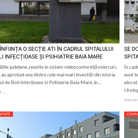
ALE POMPIERILOR
” se vor desfășura în perioada 14–16 august
lă „Laurențiu Ulici” din Sighet găzduiește o nouă întâlnire 
ie Baia Mare, gazda unui eveniment internațional dedicat p
 ÎNFIINȚA O SECȚIE ATI ÎN CADRUL SPITALULUI
SE D
 „Săliștenii” va urca pe scena Festivalului Internațional d
LI INFECȚIOASE ȘI PSIHIATRIE BAIA MARE
SPIT
ățile județene, reunite în sistem videoconferință miercuri,
În cadr
, au aprobat una dintre cele mai mari investiții din istoria
avut lo
lui de Boli Infecțioase și Psihiatrie Baia Mare, în…
alocat
Urolo
T →
MAI MU
ITATE
COMU