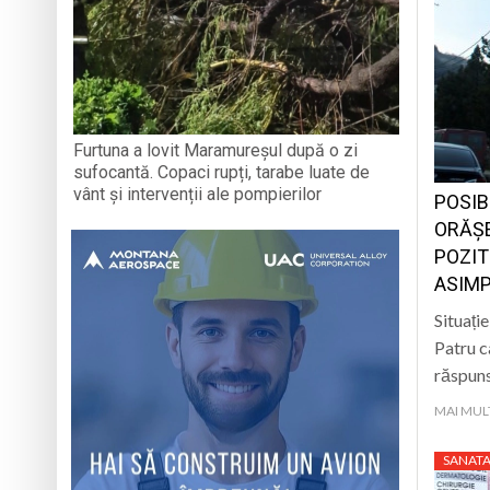
Furtuna a lovit Maramureșul după o zi
sufocantă. Copaci rupți, tarabe luate de
vânt și intervenții ale pompierilor
POSIB
ORĂȘE
POZIT
ASIMP
Situați
Patru ca
răspuns
MAI MUL
SANATA