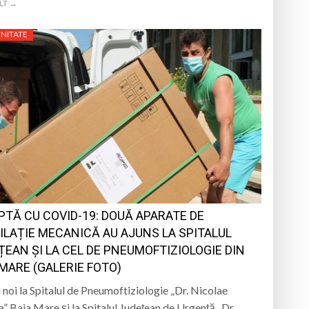
LT →
NITATE
UPTĂ CU COVID-19: DOUĂ APARATE DE
ILAȚIE MECANICĂ AU AJUNS LA SPITALUL
ȚEAN ȘI LA CEL DE PNEUMOFTIZIOLOGIE DIN
 MARE (GALERIE FOTO)
 noi la Spitalul de Pneumoftiziologie „Dr. Nicolae
” Baia Mare și la Spitalul Județean de Urgență „Dr