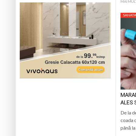
MAI MUL
SANATA
MARAM
ALES 
De la d
coada c
până la