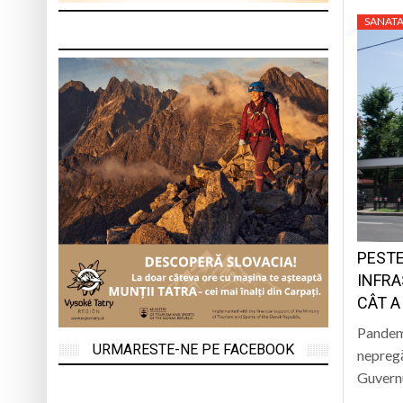
SANATA
PESTE
INFRA
CÂT A
Pandemi
URMARESTE-NE PE FACEBOOK
nepregă
Guvernu