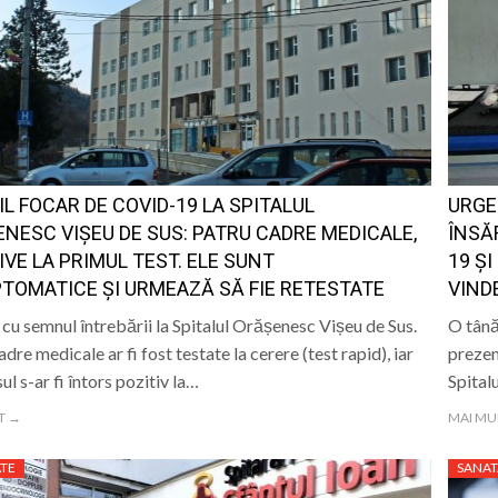
IL FOCAR DE COVID-19 LA SPITALUL
URGE
NESC VIȘEU DE SUS: PATRU CADRE MEDICALE,
ÎNSĂ
IVE LA PRIMUL TEST. ELE SUNT
19 ȘI
TOMATICE ȘI URMEAZĂ SĂ FIE RETESTATE
VIND
e cu semnul întrebării la Spitalul Orășenesc Vișeu de Sus.
O tână
dre medicale ar fi fost testate la cerere (test rapid), iar
prezen
ul s-ar fi întors pozitiv la…
Spital
T →
MAI MU
TE
SANAT