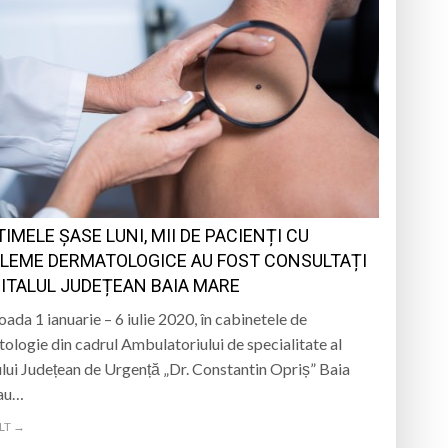
TIMELE ȘASE LUNI, MII DE PACIENȚI CU
LEME DERMATOLOGICE AU FOST CONSULTAȚI
PITALUL JUDEȚEAN BAIA MARE
oada 1 ianuarie – 6 iulie 2020, în cabinetele de
ologie din cadrul Ambulatoriului de specialitate al
ului Județean de Urgență „Dr. Constantin Opriș” Baia
au…
LT →