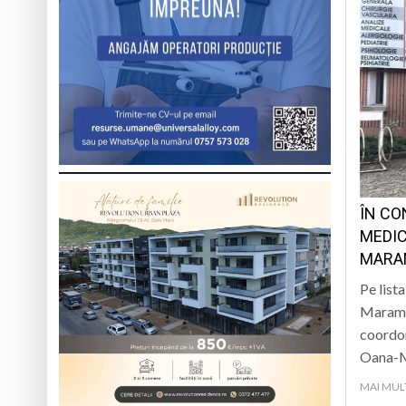
ÎN CO
MEDIC
MARAM
Pe list
Maramur
coordon
Oana-M
MAI MUL