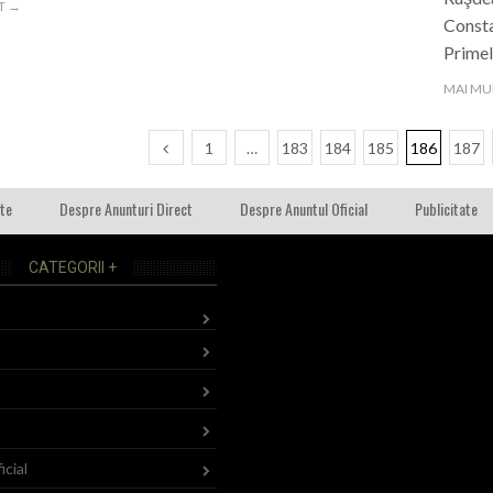
T →
Consta
Prime
MAI MU
1
…
183
184
185
186
187
ate
Despre Anunturi Direct
Despre Anuntul Oficial
Publicitate
CATEGORII +
icial