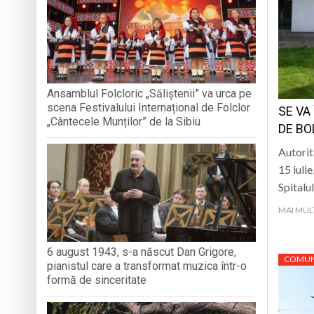
„CÂNTECELE MUNȚILOR” DE LA SIBIU
DE SINCERITATE
„Zilele Moiseiului
Biblioteca Municipa
Muzeul de Mineralog
Ansamblul Folcloric „Săliștenii” va urca pe
scena Festivalului Internațional de Folclor
SE VA
Ansamblul Folcloric
„Cântecele Munților” de la Sibiu
DE BO
Autorit
15 iulie
Spitalu
MAI MUL
6 august 1943, s-a născut Dan Grigore,
COMUN
pianistul care a transformat muzica într-o
formă de sinceritate