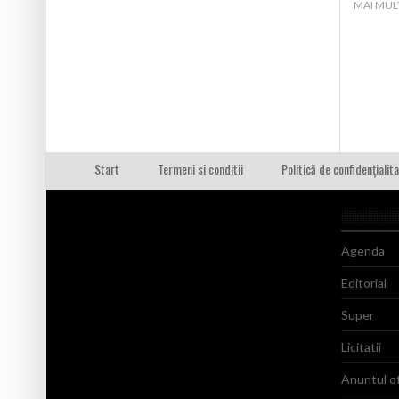
MAI MUL
Start
Termeni si conditii
Politică de confidențialit
Agenda
Editorial
Super
Licitatii
Anuntul of