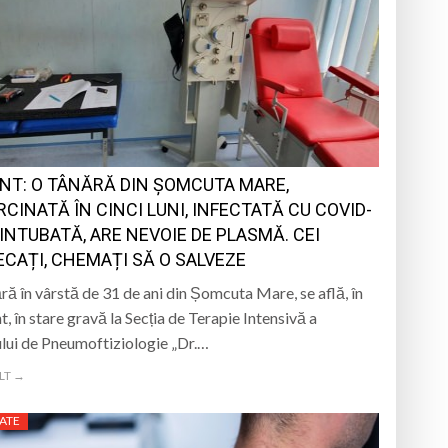
NT: O TÂNĂRĂ DIN ȘOMCUTA MARE,
RCINATĂ ÎN CINCI LUNI, INFECTATĂ CU COVID-
 INTUBATĂ, ARE NEVOIE DE PLASMĂ. CEI
ECAȚI, CHEMAȚI SĂ O SALVEZE
ră în vârstă de 31 de ani din Șomcuta Mare, se află, în
t, în stare gravă la Secția de Terapie Intensivă a
ului de Pneumoftiziologie „Dr.…
LT →
ATE