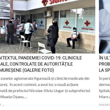
NTEXTUL PANDEMIEI COVID-19: CLINICILE
ÎN UL
ALE, CONTROLATE DE AUTORITĂȚILE
PROB
UREȘENE (GALERIE FOTO)
LA S
a zonelor aglomerate figurează și clinicile medicale din
În peri
eș. În acest context, a avut loc o nouă acțiune
dermat
ată de prefectul Nicolae-Silviu Ungur și subprefectul
Spital
ihaela Oșanu.…
Mare 
T →
MAI MU