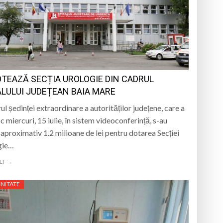
a clubului de carte „Legături Literare”
rieteniei și diversității culturale
OTEAZĂ SECȚIA UROLOGIE DIN CADRUL
e Folclor „Cântecele Munților” de la Sibiu
ALULUI JUDEȚEAN BAIA MARE
ul ședinței extraordinare a autorităților județene, care a
c miercuri, 15 iulie, în sistem videoconferință, s-au
 aproximativ 1.2 milioane de lei pentru dotarea Secției
gie…
LT →
NITATE