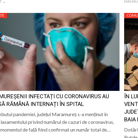
T →
MAI MU
TE
COMU
UREȘENII INFECTAȚI CU CORONAVIRUS AU
ÎN L
SĂ RĂMÂNĂ INTERNAȚI ÎN SPITAL
VENT
JUDE
ebutul pandemiei, județul Maramureș s-a menținut în
BAIA
lasamentului privind numărul de cazuri de coronavirus,
 momentul de față fiind confirmat un număr total de…
Dotări
Ruşdea