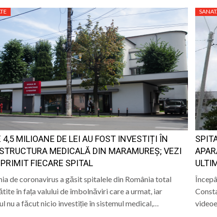
TE
SANAT
 4,5 MILIOANE DE LEI AU FOST INVESTIȚI ÎN
SPIT
STRUCTURA MEDICALĂ DIN MARAMUREȘ; VEZI
APAR
 PRIMIT FIECARE SPITAL
ULTI
a de coronavirus a găsit spitalele din România total
Începâ
tite în fața valului de îmbolnăviri care a urmat, iar
Consta
l nu a făcut nicio investiție în sistemul medical,…
videoe