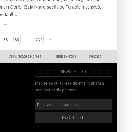
ntin Opriș” Baia Mare, secția de Terapie Intensivă.
le două…
LT →
188
189
…
232
Comunicate de presa
Trimite o stire
Contact
NEWSLETTER
Inscrie-te cu adresa de email pentru a
primi noutatile pe email.