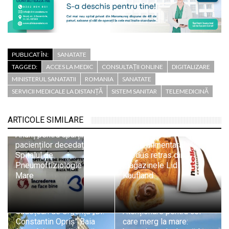
PUBLICAT ÎN:
SANATATE
TAGGED:
ACCES LA MEDIC
CONSULTAȚII ONLINE
DIGITALIZARE
MINISTERUL SANATATII
ROMANIA
SANATATE
SERVICII MEDICALE LA DISTANȚĂ
SISTEM SANITAR
TELEMEDICINĂ
ARTICOLE SIMILARE
Anunț pentru aparținătorii
pacienților decedați de la
Alertă alimentară!
Spitalul de
Produs retras din
Pneumoftiziologie Baia
magazinele Lidl și
Mare
Kaufland
Spitalul Județean
Județean de Urgență „Dr.
Atenționare pentru cei
Constantin Opriș” Baia
care merg la mare: