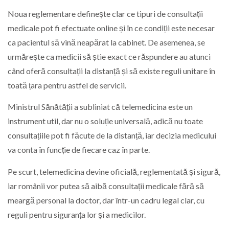
Noua reglementare definește clar ce tipuri de consultații
medicale pot fi efectuate online și în ce condiții este necesar
ca pacientul să vină neapărat la cabinet. De asemenea, se
urmărește ca medicii să știe exact ce răspundere au atunci
când oferă consultații la distanță și să existe reguli unitare în
toată țara pentru astfel de servicii.
Ministrul Sănătății a subliniat că telemedicina este un
instrument util, dar nu o soluție universală, adică nu toate
consultațiile pot fi făcute de la distanță, iar decizia medicului
va conta în funcție de fiecare caz în parte.
Pe scurt, telemedicina devine oficială, reglementată și sigură,
iar românii vor putea să aibă consultații medicale fără să
meargă personal la doctor, dar într-un cadru legal clar, cu
reguli pentru siguranța lor și a medicilor.