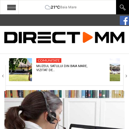
21°C
Baia Mare
START
COMUNITATE
EDITORIAL
COMUNITATE
CULTURA
MUZEUL SATULUI DIN BAIA MARE,
VIZITAT DE…
ECONOMIE
SANATATE
SPORT
SPECIAL
POLITIC