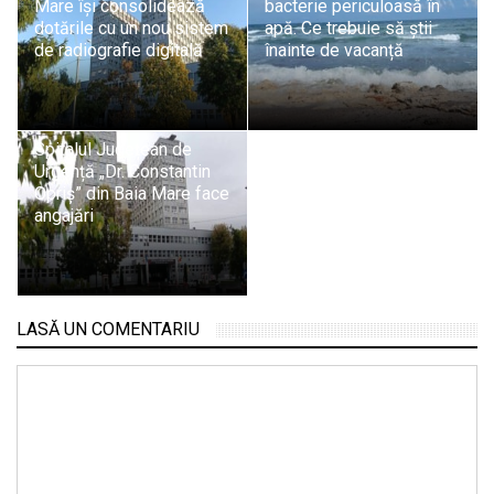
Mare își consolidează
bacterie periculoasă în
dotările cu un nou sistem
apă. Ce trebuie să știi
de radiografie digitală
înainte de vacanță
Spitalul Județean de
Urgență „Dr. Constantin
Opriș” din Baia Mare face
angajări
LASĂ UN COMENTARIU