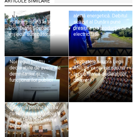
ARTICOLE SIMILARE
România intră în stare de
alertă energetică. Debitul
Horă în piscină la Vața de
scăzut al Dunării pune
Jos. Diana Șoșoacă, în
presiune pe producția de
mijlocul susținătorilor
electricitate
Noi reguli pentru
Dezbatere asupra Legii
declarațiile de avere ale
ANI: Se va reveni sau nu
demnitarilor și
la publicarea declarațiilor
funcționarilor publici
de avere?
Propunerea S.O.S.
România privind Unirea
cu Republica Moldova a
trecut tacit de Camera
Deputaților