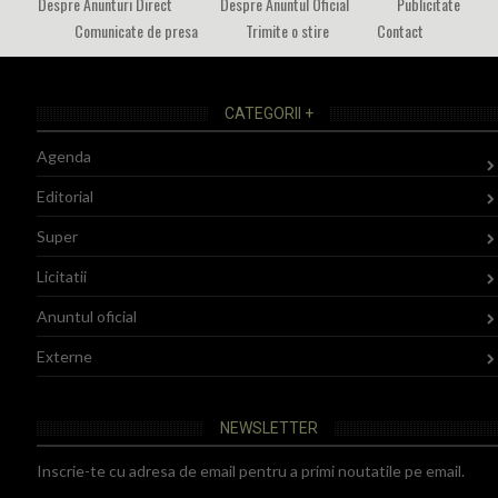
Despre Anunturi Direct
Despre Anuntul Oficial
Publicitate
Comunicate de presa
Trimite o stire
Contact
CATEGORII +
Agenda
Editorial
Super
Licitatii
Anuntul oficial
Externe
NEWSLETTER
Inscrie-te cu adresa de email pentru a primi noutatile pe email.