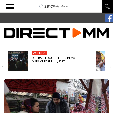
28°C
Baia Mare
START
COMUNITATE
EDITORIAL
AGENDA
CULTURA
DISTRACȚIE CU SUFLET ÎN INIMA
MARAMUREȘULUI: „FEST…
ECONOMIE
SANATATE
SPORT
SPECIAL
POLITIC