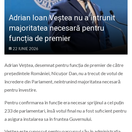
LIFE
Adrian Ioan Veștea nu a întrunit
majoritatea necesară pentru
funcția de premier
22 IUNIE 2026
Adrian Veștea, desemnat pentru funcția de premier de către
președintele României, Nicușor Dan, nu a trecut de votul de
încredere din Parlament, neîntrunind majoritatea necesară
pentru învestire.
Pentru confirmarea în funcție era necesar sprijinul a cel puțin
233 de parlamentari, însă votul final nu a fost suficient pentru
a asigura instalarea sa în fruntea Guvernului.
Veștea este cunoscut pentru parcursul său în administrația