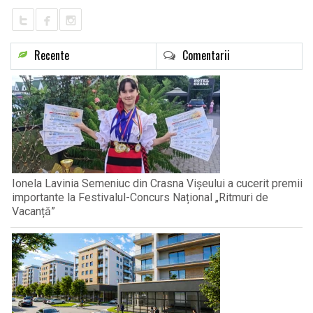
Recente
Comentarii
Ionela Lavinia Semeniuc din Crasna Vișeului a cucerit premii
importante la Festivalul-Concurs Național „Ritmuri de
Vacanță”