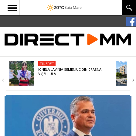
20°C
Baia Mare
START
COMUNITATE
EDITORIAL
TINERET
CULTURA
IONELA LAVINIA SEMENIUC DIN CRASNA
VIȘEULUI A…
ECONOMIE
SANATATE
SPORT
SPECIAL
POLITIC