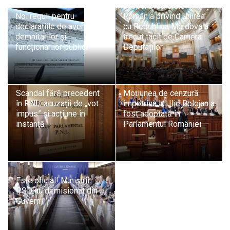
Propunerea S.O.S.
Noi reguli pentru
România privind Unirea
declarațiile de avere ale
cu Republica Moldova a
demnitarilor și
trecut tacit de Camera
funcționarilor publici
Deputaților
Scandal fără precedent
Moțiunea de cenzură
în PNL: acuzații de „vot
împotriva lui Ilie Bolojan a
impus” și acțiune în
fost adoptată în
instanță
Parlamentul României
Este oficial! Miniștrii
PSD au demisionat din
Guvern