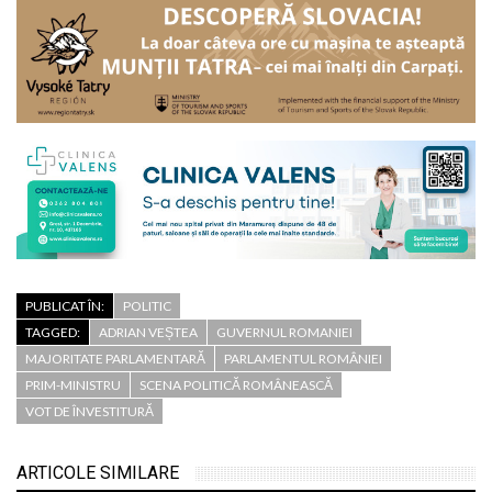
PUBLICAT ÎN:
POLITIC
TAGGED:
ADRIAN VEȘTEA
GUVERNUL ROMANIEI
MAJORITATE PARLAMENTARĂ
PARLAMENTUL ROMÂNIEI
PRIM-MINISTRU
SCENA POLITICĂ ROMÂNEASCĂ
VOT DE ÎNVESTITURĂ
ARTICOLE SIMILARE