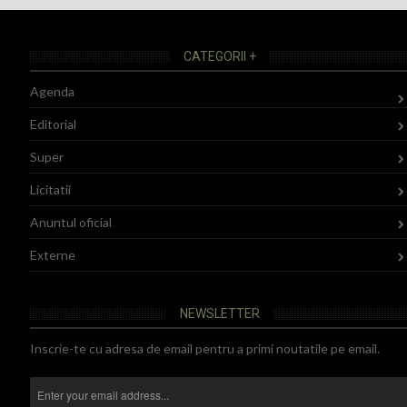
CATEGORII +
Agenda
Editorial
Super
Licitatii
Anuntul oficial
Externe
NEWSLETTER
Inscrie-te cu adresa de email pentru a primi noutatile pe email.