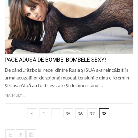
PACE ADUSĂ DE BOMBE. BOMBELE SEXY!
De când „războiul rece” dintre Rusia și SUA s-a reîncălzit în
urma acuzațiilor de spionaj muscal, tensiunile dintre Kremlin
și Casa Albă au fost sesizate și de americanul…
MAI MULT →
1
…
35
36
37
38