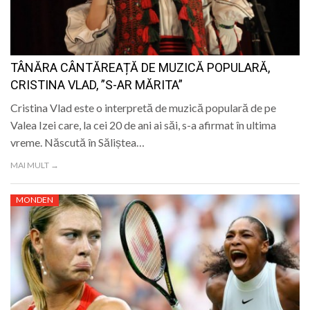
LIFE
TÂNĂRA CÂNTĂREAȚĂ DE MUZICĂ POPULARĂ,
CRISTINA VLAD, ”S-AR MĂRITA”
Cristina Vlad este o interpretă de muzică populară de pe
Valea Izei care, la cei 20 de ani ai săi, s-a afirmat în ultima
vreme. Născută în Săliștea…
MAI MULT →
MONDEN