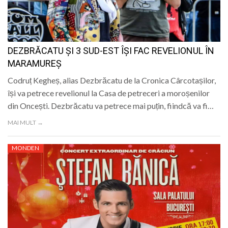
DEZBRĂCATU ȘI 3 SUD-EST ÎȘI FAC REVELIONUL ÎN
MARAMUREȘ
Codruț Kegheș, alias Dezbrăcatu de la Cronica Cârcotașilor,
își va petrece revelionul la Casa de petreceri a moroșenilor
din Oncești. Dezbrăcatu va petrece mai puțin, fiindcă va fi…
MAI MULT →
MONDEN