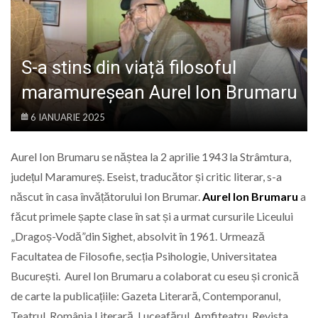
LIFE
S-a stins din viață filosoful
maramureșean Aurel Ion Brumaru
6 IANUARIE 2025
Aurel Ion Brumaru se năștea la 2 aprilie 1943 la Strâmtura,
județul Maramureș. Eseist, traducător și critic literar, s-a
născut în casa învățătorului Ion Brumar.
Aurel Ion Brumaru
a
făcut primele șapte clase în sat și a urmat cursurile Liceului
„Dragoș-Vodă”din Sighet, absolvit în 1961. Urmează
Facultatea de Filosofie, secția Psihologie, Universitatea
București. Aurel Ion Brumaru a colaborat cu eseu și cronică
de carte la publicațiile: Gazeta Literară, Contemporanul,
Teatrul, România Literară, Luceafărul, Amfiteatru, Revista