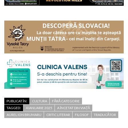
PUBLICAT ÎN:
CULTURA
FĂRĂ CATEGORIE
TAGGED:
4 IANUARIE 2025
A ÎNCETAT DIN VIAȚĂ
AUREL ION BRUMARU
CRITIC LITERAR
FILOSOF
TRADUCĂTOR
24 iulie 1950 – S-a