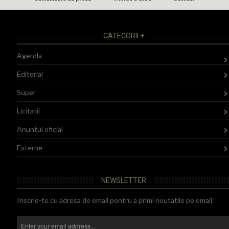
CATEGORII +
Agenda
Editorial
Super
Licitatii
Anuntul oficial
Externe
NEWSLETTER
Inscrie-te cu adresa de email pentru a primi noutatile pe email.