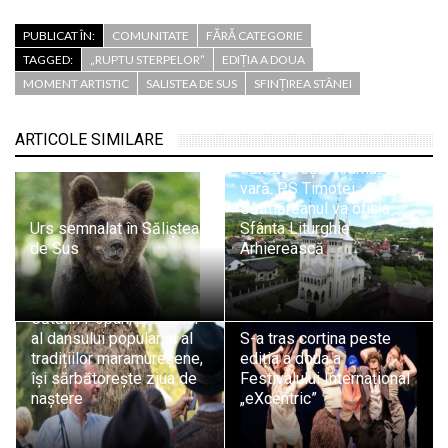
PUBLICAT ÎN:
COMUNITATE
FĂRĂ CATEGORIE
TAGGED:
„RUPTU STERPELOR”
EDIȚIA A DOUA
MOMENT ARTISTIC
SALISTEA DE SUS
SFINȚIREA STÂNEI
ARTICOLE SIMILARE
Săliștea de Sus își
sărbătorește hramul de
vară. PS Timotei
Sătmăreanul va oficia
Urs semnalat în Săliștea
Sfânta Liturghie
de Sus
Arhierească
Cătălin Popan, promotor
al dansului popular și al
S-a tras cortina peste
tradițiilor maramureșene,
ediția a doua a
își sărbătorește ziua de
Festivalului Internațional
naștere
„eXcentric”
Se împlinesc 68 de ani