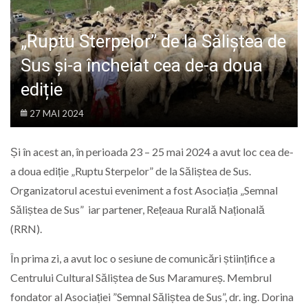
LIFE
„Ruptu Sterpelor” de la Săliștea de
Sus și-a încheiat cea de-a doua
ediție
27 MAI 2024
Și în acest an, în perioada 23 – 25 mai 2024 a avut loc cea de-
a doua ediție „Ruptu Sterpelor” de la Săliștea de Sus.
Organizatorul acestui eveniment a fost Asociația „Semnal
Săliștea de Sus” iar partener, Rețeaua Rurală Națională
(RRN).
În prima zi, a avut loc o sesiune de comunicări științifice a
Centrului Cultural Săliștea de Sus Maramureș. Membrul
fondator al Asociației ”Semnal Săliștea de Sus”, dr. ing. Dorina