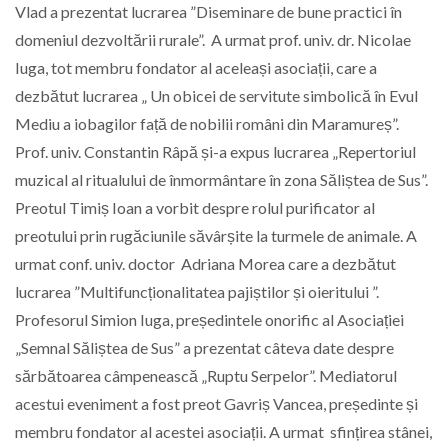
Vlad a prezentat lucrarea ”Diseminare de bune practici în
domeniul dezvoltării rurale”. A urmat prof. univ. dr. Nicolae
Iuga, tot membru fondator al aceleași asociații, care a
dezbătut lucrarea „ Un obicei de servitute simbolică în Evul
Mediu a iobagilor față de nobilii români din Maramureș”.
Prof. univ. Constantin Râpă și-a expus lucrarea „Repertoriul
muzical al ritualului de înmormântare în zona Săliștea de Sus”.
Preotul Timiș Ioan a vorbit despre rolul purificator al
preotului prin rugăciunile săvârșite la turmele de animale. A
urmat conf. univ. doctor Adriana Morea care a dezbătut
lucrarea ”Multifuncționalitatea pajiștilor și oieritului ”.
Profesorul Simion Iuga, președintele onorific al Asociației
„Semnal Săliștea de Sus” a prezentat câteva date despre
sărbătoarea câmpenească „Ruptu Serpelor”. Mediatorul
acestui eveniment a fost preot Gavriș Vancea, președinte și
membru fondator al acestei asociații. A urmat sfințirea stânei,