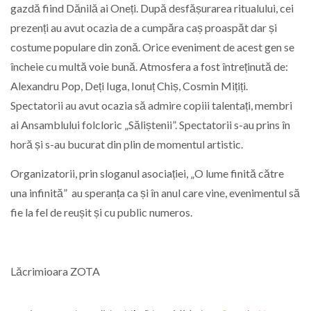
gazdă fiind Dănilă ai Oneți. După desfășurarea ritualului, cei
prezenți au avut ocazia de a cumpăra caș proaspăt dar și
costume populare din zonă. Orice eveniment de acest gen se
încheie cu multă voie bună. Atmosfera a fost întreținută de:
Alexandru Pop, Deți Iuga, Ionuț Chiș, Cosmin Mițiți.
Spectatorii au avut ocazia să admire copiii talentați, membri
ai Ansamblului folcloric „Săliștenii”. Spectatorii s-au prins în
horă și s-au bucurat din plin de momentul artistic.
Organizatorii, prin sloganul asociației, „O lume finită către
una infinită” au speranța ca și în anul care vine, evenimentul să
fie la fel de reușit și cu public numeros.
Lăcrimioara ZOTA