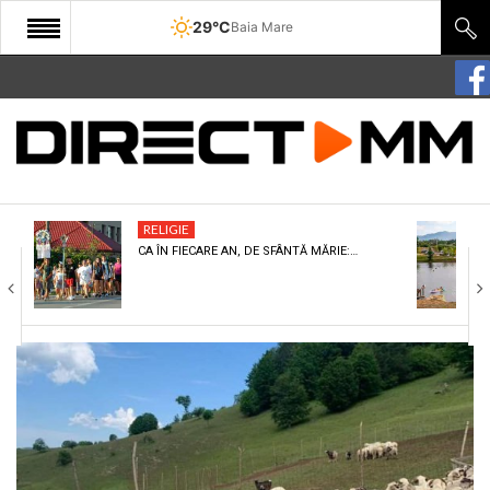
29°C
Baia Mare
START
COMUNITATE
EDITORIAL
RELIGIE
CULTURA
CA ÎN FIECARE AN, DE SFÂNTĂ MĂRIE:…
ECONOMIE
SANATATE
SPORT
SPECIAL
POLITIC