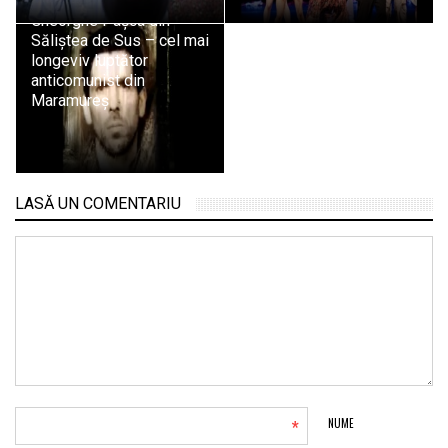
de la uciderea lui
Gheorghe Pașca din
Săliștea de Sus – cel mai
longeviv luptător
anticomunist din
Maramureș
LASĂ UN COMENTARIU
*
NUME