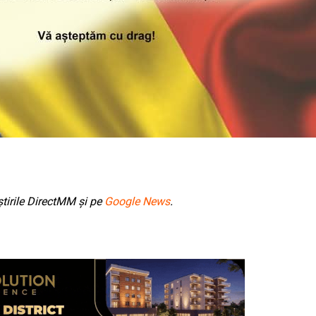
tirile DirectMM și pe
Google News
.