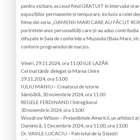
pentru vizitare, accesul fiind GRATUIT în intervalul orar
expozițiilor permanente și temporare, inclusiv a cel
filme din seria „OAMENII MARI CARE AU FĂCUT ROMÂ
portretele unor personalități care și-au adus contribuția l
difuzate în Sala de conferințe a Muzeului (Baia Mare, st
conform programului de mai jos.
Vineri, 29.11.2024, ora 11.00 ILIE LAZĂR
Cel mai tânăr delegat la Marea Unire
29.11.2024, ora 13.00
IULIU MANIU – Creatorul de istorie
Sâmbătă, 30 noiembrie 2024, ora 11.00
REGELE FERDINAND I Întregitorul
30 noiembrie 2024, ora 13,00
Woodrow Wilson – Președintele Americii, un arhitect al 
Duminică, 1 Decembrie 2024, ora 11.00, ora 13,00
Dr. VASILE LUCACIU – Patriotul de la Șișești