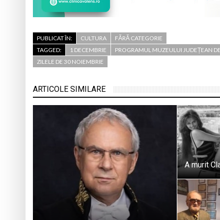
PUBLICAT ÎN:
CULTURA
FĂRĂ CATEGORIE
TAGGED:
1 DECEMBRIE
PROGRAMUL MUZEULUI JUDEȚEAN DE 
ZILELE DE 30 NOIEMBRIE
ARTICOLE SIMILARE
A murit Cl