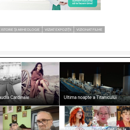
ISTORIE ȘI ARHEOLOGIE
VIZIAT EXPOZIȚII
VIZIONAT FILME
audia Cardinale
Ultima noapte a Titanicului
Mesaje pornite din suflet, de la