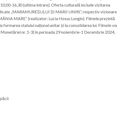
 10,00-16,30 (ultima intrare).
Oferta culturală include vizitarea
ei dedicate „MARAMUREȘULUI ȘI MARII UNIRI”, respectiv vizionare
NIA MARE” (realizator: Lucia Hossu Longin).
Filmele prezintă
a formarea statului național unitar și la consolidarea lui.
Filmele vor
r. Monetăriei nr. 1-3) în perioada 29 noiembrie-1 Decembrie 2024,
păcii