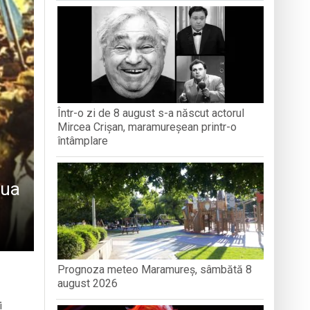
turi și amintiri
iment dedicat marelui voievod, la
Într-o zi de 8 august s-a născut actorul
ași stres, iar una dezvoltă anxietate,
Mircea Crișan, maramureșean printr-o
întâmplare
iua
Prognoza meteo Maramureș, sâmbătă 8
august 2026
i