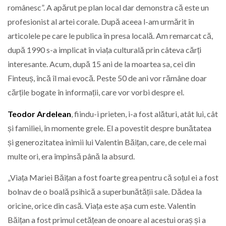
românesc”. A apărut pe plan local dar demonstra că este un
profesionist al artei corale. După aceea l-am urmărit în
articolele pe care le publica în presa locală. Am remarcat că,
după 1990 s-a implicat în viața culturală prin câteva cărți
interesante. Acum, după 15 ani de la moartea sa, cei din
Finteuș, încă îl mai evocă. Peste 50 de ani vor rămâne doar
cărțile bogate în informații, care vor vorbi despre el.
Teodor Ardelean
, fiindu-i prieten, i-a fost alături, atât lui, cât
și familiei, în momente grele. El a povestit despre bunătatea
și generozitatea inimii lui Valentin Băițan, care, de cele mai
multe ori, era împinsă până la absurd.
„Viața Mariei Băițan a fost foarte grea pentru că soțul ei a fost
bolnav de o boală psihică a superbunătății sale. Dădea la
oricine, orice din casă. Viața este așa cum este. Valentin
Băițan a fost primul cetățean de onoare al acestui oraș și a