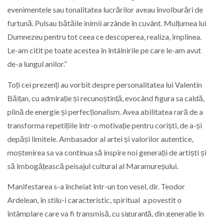
evenimentele sau tonalitatea lucrărilor aveau învolburări de
furtună. Pulsau bătăile inimii arzânde în cuvânt. Mulțumea lui
Dumnezeu pentru tot ceea ce descoperea, realiza, împlinea.
Le-am citit pe toate acestea în întâlnirile pe care le-am avut
de-a lungul anilor.”
Toți cei prezenți au vorbit despre personalitatea lui Valentin
Băițan, cu admirație și recunoștință, evocând figura sa caldă,
plină de energie și perfecționalism. Avea abilitatea rară de a
transforma repetițiile într-o motivație pentru coriști, de a-și
depăși limitele. Ambasador al artei și valorilor autentice,
moștenirea sa va continua să inspire noi generații de artiști și
să îmbogățească peisajul cultural al Maramureșului.
Manifestarea s-a încheiat într-un ton vesel, dir. Teodor
Ardelean, în stilu-i caracteristic, spiritual a povestit o
întâmplare care va fi transmisă, cu siguranță, din generație în