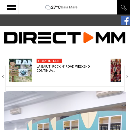
27°C
Baia Mare
START
COMUNITATE
EDITORIAL
COMUNITATE
CULTURA
LA BĂIUȚ, ROCK N’ ROAD WEEKEND
CONTINUĂ…
ECONOMIE
SANATATE
SPORT
SPECIAL
POLITIC