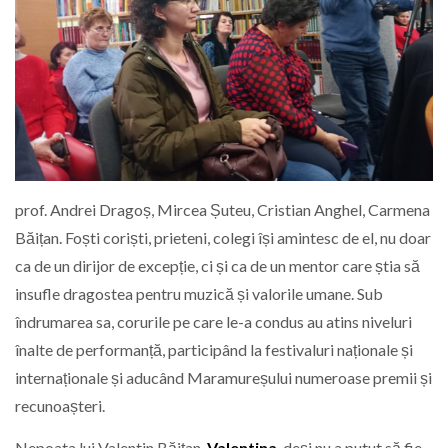
prof. Andrei Dragoș, Mircea Șuteu, Cristian Anghel, Carmena
Băițan. Foști coriști, prieteni, colegi își amintesc de el, nu doar
ca de un dirijor de excepție, ci și ca de un mentor care știa să
insufle dragostea pentru muzică și valorile umane. Sub
îndrumarea sa, corurile pe care le-a condus au atins niveluri
înalte de performanță, participând la festivaluri naționale și
internaționale și aducând Maramureșului numeroase premii și
recunoașteri.
Nepoata lui Valentin Băițan,
Valentina
, deși nu a putut să fie