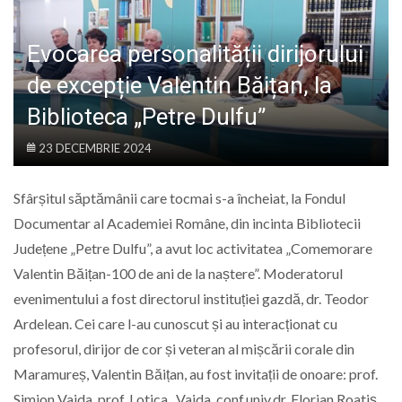
LIFE
Evocarea personalității dirijorului
de excepție Valentin Băițan, la
Biblioteca „Petre Dulfu”
23 DECEMBRIE 2024
Sfârșitul săptămânii care tocmai s-a încheiat, la Fondul
Documentar al Academiei Române, din incinta Bibliotecii
Județene „Petre Dulfu”, a avut loc activitatea „Comemorare
Valentin Băițan-100 de ani de la naștere”. Moderatorul
evenimentului a fost directorul instituției gazdă, dr. Teodor
Ardelean. Cei care l-au cunoscut și au interacționat cu
profesorul, dirijor de cor și veteran al mișcării corale din
Maramureș, Valentin Băițan, au fost invitații de onoare: prof.
Simion Vaida, prof. Lotica
Vaida, conf.univ.dr. Florian Roatiș,