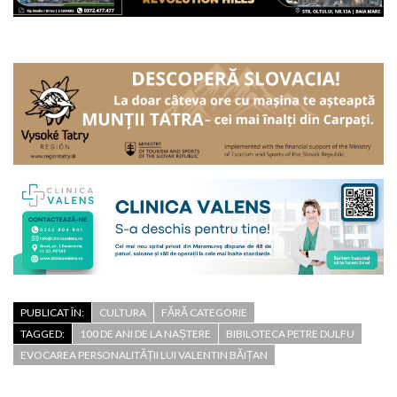
PUBLICAT ÎN:
CULTURA
FĂRĂ CATEGORIE
TAGGED:
100 DE ANI DE LA NAȘTERE
BIBILOTECA PETRE DULFU
EVOCAREA PERSONALITĂȚII LUI VALENTIN BĂIȚAN