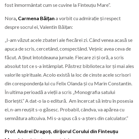
fost înmormântat cum se cuvine la Finteușu Mare”.
Nora
, Carmena Băițan
a vorbit cu admirație și respect
despre socrul ei, Valentin Băițan:
„I-am văzut acele zbateri ale fiecărei zi. Când venea acasă se
apuca de scris, cercetând, conspectând. Veșnic avea ceva de
făcut. A ținut întotdeauna jurnale. Fiecare zi și oră, a scris
absolut tot ce s-a întâmplat. Păstrez biblioteca lor și mai ales
valorile spirituale. Acolo există la loc de cinste acele scrisori
din corespondența lui cu Felix Olanda și cu Marin Constantin.
În ultima perioadă a vieții a scris „Monografia satului
Borlești.” A dat-o la o editură. Am încercat să intru în posesia
ei, n-am reușit s-o găsesc. Probabil, cândva, va apărea cu
semnătura altcuiva. Mi s-a spus că s-a șters din calculator.”
Prof. Andrei Dragoș, dirijorul Corului din Finteușu