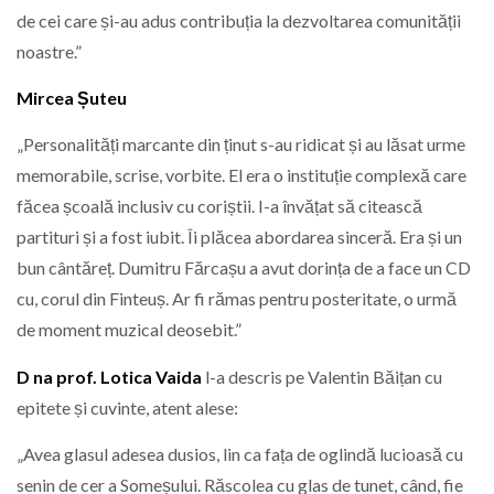
de cei care și-au adus contribuția la dezvoltarea comunității
noastre.”
Mircea Șuteu
„Personalități marcante din ținut s-au ridicat și au lăsat urme
memorabile, scrise, vorbite. El era o instituție complexă care
făcea școală inclusiv cu coriștii. I-a învățat să citească
partituri și a fost iubit. Îi plăcea abordarea sinceră. Era și un
bun cântăreț. Dumitru Fărcașu a avut dorința de a face un CD
cu, corul din Finteuș. Ar fi rămas pentru posteritate, o urmă
de moment muzical deosebit.”
D na prof. Lotica Vaida
l-a descris pe Valentin Băițan cu
epitete și cuvinte, atent alese:
„Avea glasul adesea dusios, lin ca fața de oglindă lucioasă cu
senin de cer a Someșului. Răscolea cu glas de tunet, când, fie