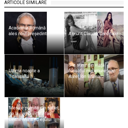
ARTICOLE SIMILARE
Academia Română și-a
ales noul președinte
A murit Claudia Cardinale
S-a stins din viață
Ultima noapte a
filosoful maramureșean
Titanicului
Aurel Ion Brumaru
Mesaje pornite din suflet,
de la oameni care fac
cinste Maramureșului