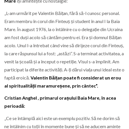
Mare
își amintește cu nostalgie:
„L-am urmărit pe Valentin Băițan, fără să-l cunosc personal.
Eram membru în corul din Finteuș și student în anul I la Baia
Mare. În august 1976, la o întâlnire cu o delegație din Ucraina
am fost duși acolo să cântăm pentru ei. Era și domnul Băițan
acolo. Unul l-a întrebat când vine să dirijeze corul din Finteuș,
la care răspunsul lui a fost: „astăzi”. S-a terminat activitatea, a
venit la școală și a început o repetiție. Visul s-a împlinit. Am
participat la diferite activități. A-ți dărui viața unui ideal este o
faptă eroică.
Valentin Băițan poate fi considerat un erou
al spiritualității maramureșene, prin cântec”.
Cristian Anghel , primarul orașului Baia Mare, în acea
perioadă:
„Ce se întâmplă aici este un exemplu pozitiv. Să ne dorim să
ne întâlnim cu toții în momente bune și să ne aducem aminte