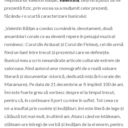
prezentă fizic, prin vocea sa a mulțumit celor prezenți,
făcându-i o scurtă caracterizare bunicului:
„Valentin Băițan a condus cu mândrie, devotament, două
ansambluri corale ce au devenit repere în peisajul muzical
românesc: Corul din Ardusat și Corul din Finteuș, cel din urmă
fiind un liant între trecut și prezentul care ne definește.
Bunicul meu a scris nenumărate articole culturale extrem de
valoroase, fiind autorul unor monografii de o reală valoare
literară și documentar-istorică, dedicată mișcării corale din
Maramureș. Pe data de 21 decembrie ar fi împlinit 100 de ani.
Îmi este foarte greu să vorbesc despre el la timpul trecut,
pentru că, în continuare îl port cu mine în suflet. Tot ceea ce
mi-a insuflat prin cuvinte și învățături, îmi este literă de lege și
călăuză tot mai mult, în ultimii ani. Atunci când ne întâlneam,
stăteam ore întregi de vorbă și învățam de la el enorm, pentru