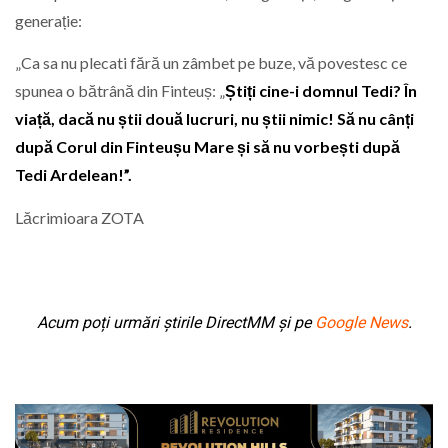
generație:
„Ca sa nu plecati fără un zâmbet pe buze, vă povestesc ce
spunea o bătrână din Finteuș: „
Știți cine-i domnul Tedi? În
viață, dacă nu știi două lucruri, nu știi nimic! Să nu cânți
după Corul din Finteușu Mare și să nu vorbești după
Tedi Ardelean!”.
Lăcrimioara ZOTA
Acum poți urmări știrile DirectMM și pe
Google News
.