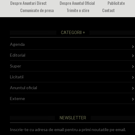
Despre Anunturi Direct
Despre Anuntul Oficial
Publicitate
Comunicate de presa
Trimite o stire
Contact
CATEGORII +
Agenda
Editorial
Super
Licitatii
Anuntul oficial
Externe
NEWSLETTER
Inscrie-te cu adresa de email pentru a primi noutatile pe email.