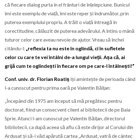
că fiecare dialog purta în el frânturi de înțelepciune. Bunicul
îmi este exemplu de viață, îmi este reper și îndrumător, prin
puterea exemplului propriu. A trăit o viață întreagă în
corectitudine, călăuzit de puterea adevărului. A întins o mână
tuturor celor care aveau nevoie de ajutor. Vreau să închei
citându-l:
„reflexia ta nu este în oglindă, ci în sufletele
celor cu care te vei întâlni de-a lungul vieții. Așa că, ai
grijă cum te oglindești în fiecare om pe care-l întâlnești!”
Conf. univ. dr. Florian Roatiș
își amintește de perioada când
l-a cunoscut pentru prima oară pe Valentin Băițan:
„Începând din 1975 am început să mă pregătesc pentru
doctorat, fiind un consecvent client al bibliotecii de pe Baia
Sprie. Atunci l-am cunoscut pe Valentin Băițan, directorul
bibliotecii, ca după aceea să aflu că este dirijor al Corului din
Ardusat și să-i văd apărută cartea „Ardusat, vatră de cântec