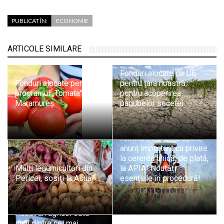
PUBLICAT ÎN:
ECONOMIE
ARTICOLE SIMILARE
Fonduri alocate de UE
Fonduri alocate pentru
pentru țara noastră,
programul „Tomata” în
pentru acoperirea
Maramureș
pagubelor secetei
Din 1 martie 2023: Pentru
fermierii maramureșeni,
anunț important cu privire
la cererea unică, de plată,
Mulți legumicultori din
la APIA! Noutăți
Pericei, sosiți la Asuaj
esențiale în procedură!
Elena Mateescu (ANM):
Acest an agricol este
unul dintre cei mai