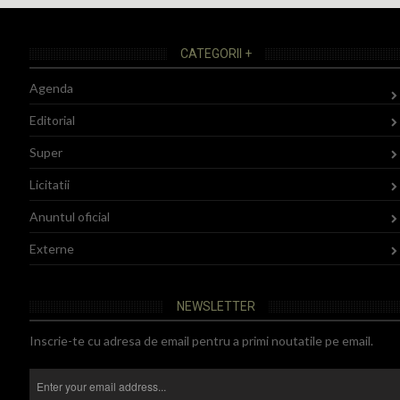
CATEGORII +
Agenda
Editorial
Super
Licitatii
Anuntul oficial
Externe
NEWSLETTER
Inscrie-te cu adresa de email pentru a primi noutatile pe email.