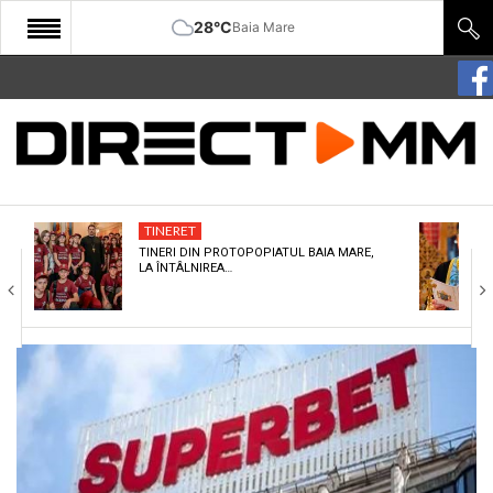
28°C
Baia Mare
START
COMUNITATE
EDITORIAL
TINERET
CULTURA
TINERI DIN PROTOPOPIATUL BAIA MARE,
LA ÎNTÂLNIREA…
ECONOMIE
SANATATE
SPORT
SPECIAL
POLITIC