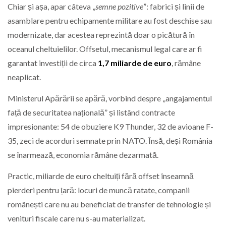
Chiar și așa, apar câteva „
semne pozitive
”: fabrici și linii de
asamblare pentru echipamente militare au fost deschise sau
modernizate, dar acestea reprezintă doar o picătură în
oceanul cheltuielilor. Offsetul, mecanismul legal care ar fi
garantat investiții de circa
1,7 miliarde de euro
, rămâne
neaplicat.
Ministerul Apărării se apără, vorbind despre „angajamentul
față de securitatea națională” și listând contracte
impresionante: 54 de obuziere K9 Thunder, 32 de avioane F-
35, zeci de acorduri semnate prin NATO. Însă, deși România
se înarmează, economia rămâne dezarmată.
Practic, miliarde de euro cheltuiți fără offset înseamnă
pierderi pentru țară: locuri de muncă ratate, companii
românești care nu au beneficiat de transfer de tehnologie și
venituri fiscale care nu s-au materializat.