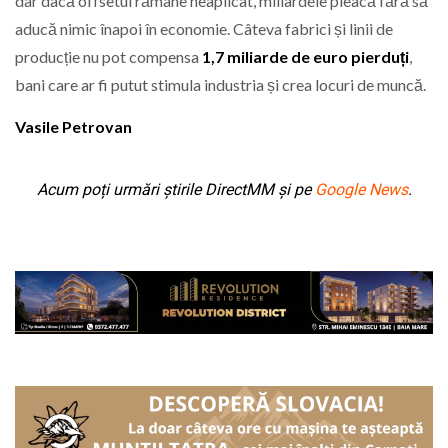
dar dacă offsetul rămâne neaplicat, miliardele pleacă fără să
aducă nimic înapoi în economie. Câteva fabrici și linii de
producție nu pot compensa
1,7 miliarde de euro pierduți
,
bani care ar fi putut stimula industria și crea locuri de muncă.
Vasile Petrovan
Acum poți urmări știrile DirectMM și pe
Google News
.