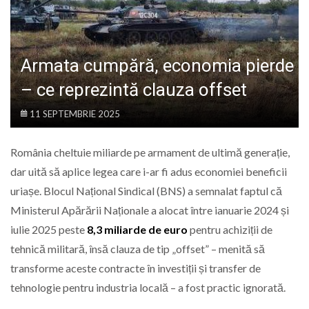
LIFE
Armata cumpără, economia pierde
– ce reprezintă clauza offset
11 SEPTEMBRIE 2025
România cheltuie miliarde pe armament de ultimă generație,
dar uită să aplice legea care i-ar fi adus economiei beneficii
uriașe. Blocul Național Sindical (BNS) a semnalat faptul că
Ministerul Apărării Naționale a alocat între ianuarie 2024 și
iulie 2025 peste
8,3 miliarde de euro
pentru achiziții de
tehnică militară, însă clauza de tip „offset” – menită să
transforme aceste contracte în investiții și transfer de
tehnologie pentru industria locală – a fost practic ignorată.