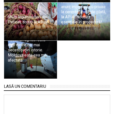
fermierii maramureșeni,
anunț important cu privire
la cererea unică, de plată,
Mulți legumicultori din
la APIA! Noutăți
Pericei, sosiți la Asuaj
esențiale în procedură!
Elena Mateescu (ANM):
Acest an agricol este
unul dintre cei mai
secetoşi din istorie.
Moldova este cea mai
afectată
LASĂ UN COMENTARIU