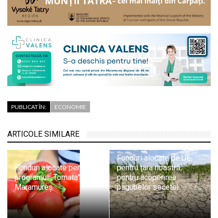
PUBLICAT ÎN:
ECONOMIE
ARTICOLE SIMILARE
Fonduri alocate de UE
Fonduri alocate pentru
pentru țara noastră,
programul „Tomata” în
pentru acoperirea
Maramureș
pagubelor secetei
Din 1 martie 2023: Pentru