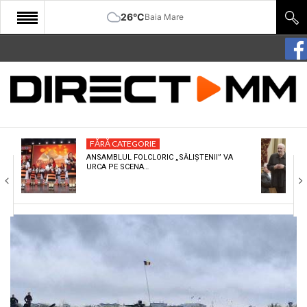
26°C
Baia Mare
START
COMUNITATE
EDITORIAL
FĂRĂ CATEGORIE
CULTURA
ANSAMBLUL FOLCLORIC „SĂLIȘTENII” VA
URCA PE SCENA…
ECONOMIE
SANATATE
SPORT
SPECIAL
POLITIC