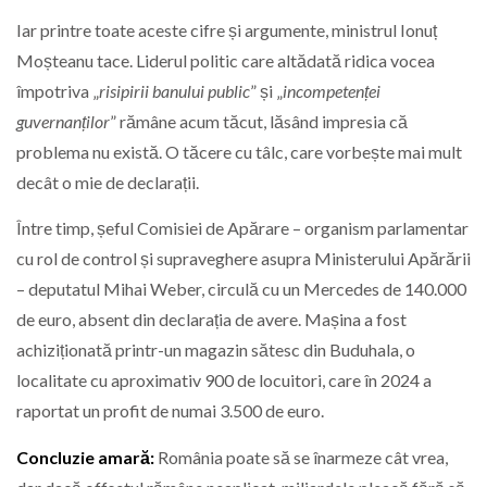
Iar printre toate aceste cifre și argumente, ministrul Ionuț
Moșteanu tace. Liderul politic care altădată ridica vocea
împotriva „
risipirii banului public
” și „
incompetenței
guvernanților
” rămâne acum tăcut, lăsând impresia că
problema nu există. O tăcere cu tâlc, care vorbește mai mult
decât o mie de declarații.
Între timp, șeful Comisiei de Apărare – organism parlamentar
cu rol de control și supraveghere asupra Ministerului Apărării
– deputatul Mihai Weber, circulă cu un Mercedes de 140.000
de euro, absent din declarația de avere. Mașina a fost
achiziționată printr-un magazin sătesc din Buduhala, o
localitate cu aproximativ 900 de locuitori, care în 2024 a
raportat un profit de numai 3.500 de euro.
Concluzie amară:
România poate să se înarmeze cât vrea,