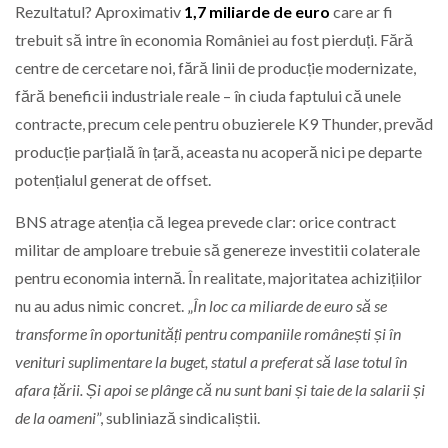
Rezultatul? Aproximativ
1,7 miliarde de euro
care ar fi
trebuit să intre în economia României au fost pierduți. Fără
centre de cercetare noi, fără linii de producție modernizate,
fără beneficii industriale reale – în ciuda faptului că unele
contracte, precum cele pentru obuzierele K9 Thunder, prevăd
producție parțială în țară, aceasta nu acoperă nici pe departe
potențialul generat de offset.
BNS atrage atenția că legea prevede clar: orice contract
militar de amploare trebuie să genereze investitii colaterale
pentru economia internă. În realitate, majoritatea achizițiilor
nu au adus nimic concret. „
În loc ca miliarde de euro să se
transforme în oportunități pentru companiile românești și în
venituri suplimentare la buget, statul a preferat să lase totul în
afara țării. Și apoi se plânge că nu sunt bani și taie de la salarii și
de la oameni
”, subliniază sindicaliștii.