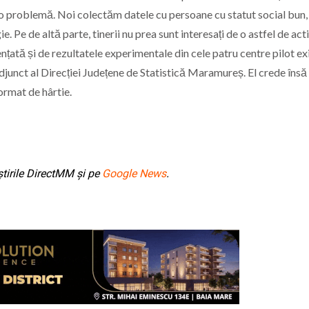
ă o problemă. Noi colectăm datele cu persoane cu statut social bun,
. Pe de altă parte, tinerii nu prea sunt interesați de o astfel de acti
ențată și de rezultatele experimentale din cele patru centre pilot ex
djunct al Direcției Județene de Statistică Maramureș. El crede însă 
ormat de hârtie.
tirile DirectMM și pe
Google News
.