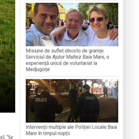
TICE
ganizată la Cluj-Napoca
Misiune de suflet dincolo de granițe:
a de lemn din Muzeul Satului
Serviciul de Ajutor Maltez Baia Mare, o
experiență unică de voluntariat la
Medjugorje
Intervenții multiple ale Poliției Locale Baia
Mare în timpul nopții
e). ”Se