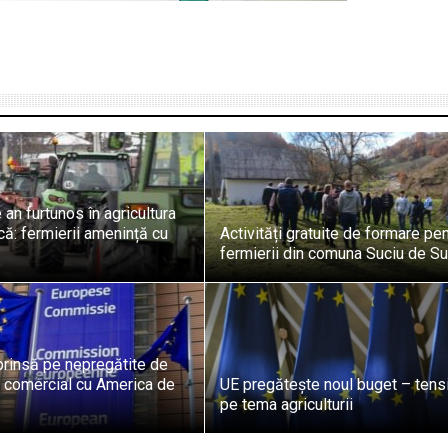
 an furtunos în agricultura
ă: fermierii amenință cu
Activități gratuite de formare pe
fermierii din comuna Suciu de S
prinsă pe nepregătite de
d comercial cu America de
UE pregătește noul buget – tens
pe tema agriculturii