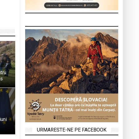
ntru
us
iuni
URMARESTE-NE PE FACEBOOK