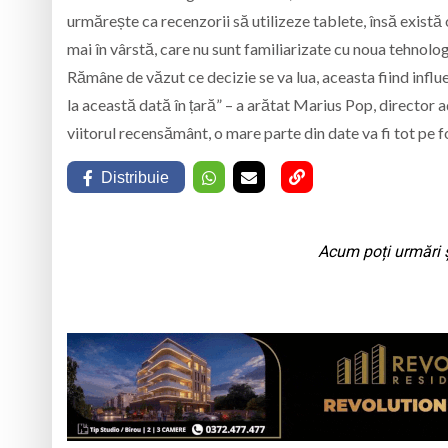
urmărește ca recenzorii să utilizeze tablete, însă exist
mai în vârstă, care nu sunt familiarizate cu noua tehnologie
Rămâne de văzut ce decizie se va lua, aceasta fiind influ
la această dată în țară” – a arătat Marius Pop, director a
viitorul recensământ, o mare parte din date va fi tot pe f
Distribuie
Acum poți urmări ș