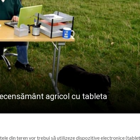
SOFRONIE PERȚA
MOMENTE ARTIS
ent la întâlnirea de lucru dedicată literației timpurii, or
ă de Marian Ilea (XXV)
erarhii în această duminică
a ceas de rugăciune: Paraclisul Maicii Domnului la biseric
recensământ agricol cu tableta
le din teren vor trebui să utilizeze dispozitive electronice (tablet