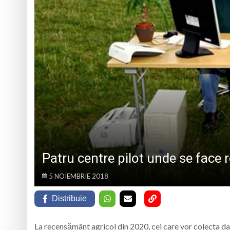
VOLUNTARIAT LA MEDJUGORJE
ISJ Maramureș, prez
Gravimetrul – proz
Unde liturghisesc i
În fiecare seară, l
Patru centre pilot unde se face 
5 NOIEMBRIE 2018
Distribuie
La recensământ agricol din 2020, cei care vor colecta date