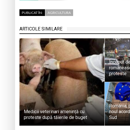
PUBLICAT ÎN:
AGRICULTURA
ARTICOLE SIMILARE
Început de
româneasc
proteste
România, 
Medicii veterinari amenință cu
noul acor
proteste după tăierile de buget
Sud