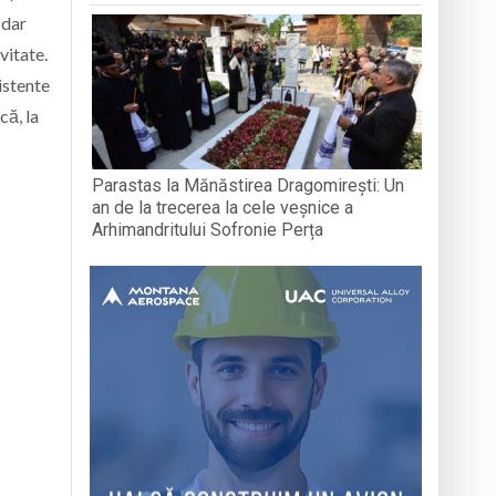
 dar
vitate.
istente
că, la
Parastas la Mănăstirea Dragomirești: Un
an de la trecerea la cele veșnice a
Arhimandritului Sofronie Perța