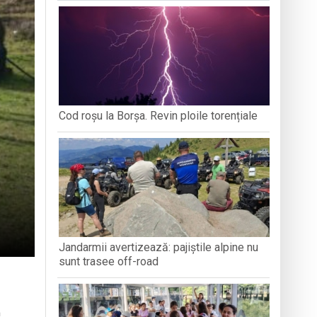
ați propriul talisman „prinzător de vise”
ȚEAN DE ISTORIE ȘI
DEZVOLTĂ ANXIETATE, IAR CEALALTĂ
PERSPECT
ARAMUREȘ
MERGE MAI DEPARTE?
zeul Satului
stnice vulnerabile din Baia Mare
 Summer Training 2026
Cod roșu la Borșa. Revin ploile torențiale
Jandarmii avertizează: pajiștile alpine nu
sunt trasee off-road
a