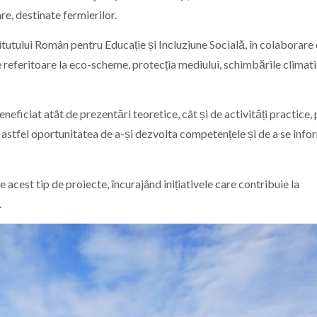
re, destinate fermierilor.
itutului Român pentru Educație și Incluziune Socială, în colaborare
referitoare la eco-scheme, protecția mediului, schimbările climati
eneficiat atât de prezentări teoretice, cât și de activități practice
vut astfel oportunitatea de a-și dezvolta competențele și de a se inf
 acest tip de proiecte, încurajând inițiativele care contribuie la
.