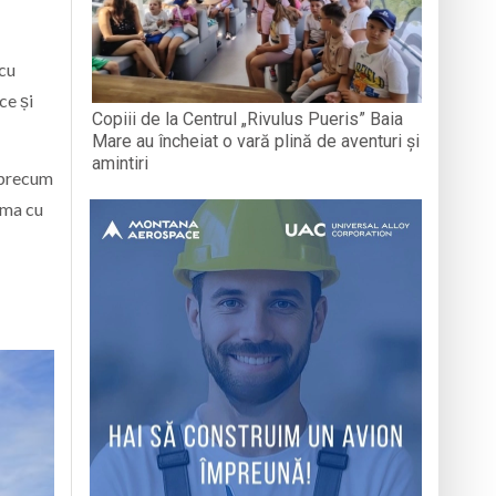
 cu
ce și
Copiii de la Centrul „Rivulus Pueris” Baia
Mare au încheiat o vară plină de aventuri și
amintiri
, precum
orma cu