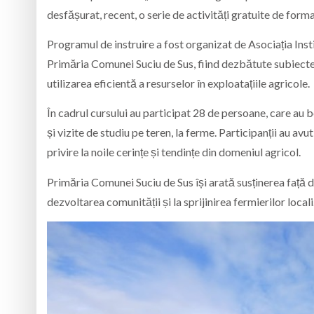
desfășurat, recent, o serie de activități gratuite de forma
Programul de instruire a fost organizat de Asociația Inst
Primăria Comunei Suciu de Sus, fiind dezbătute subiecte 
utilizarea eficientă a resurselor în exploatațiile agricole.
În cadrul cursului au participat 28 de persoane, care au b
și vizite de studiu pe teren, la ferme. Participanții au a
privire la noile cerințe și tendințe din domeniul agricol.
Primăria Comunei Suciu de Sus își arată susținerea față de
dezvoltarea comunității și la sprijinirea fermierilor locali