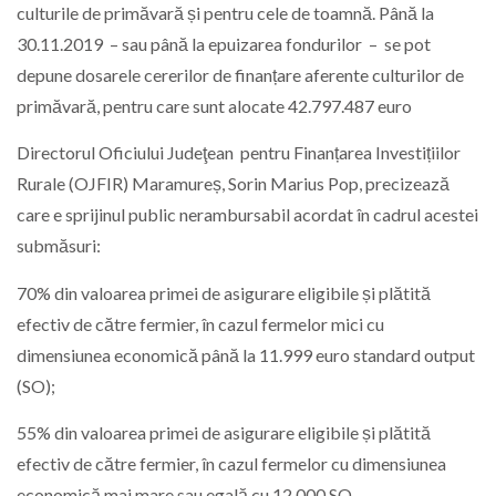
culturile de primăvară și pentru cele de toamnă. Până la
30.11.2019 – sau până la epuizarea fondurilor – se pot
depune dosarele cererilor de finanțare aferente culturilor de
primăvară, pentru care sunt alocate 42.797.487 euro
Directorul Oficiului Judeţean pentru Finanțarea Investițiilor
Rurale (OJFIR) Maramureș, Sorin Marius Pop, precizează
care e sprijinul public nerambursabil acordat în cadrul acestei
submăsuri:
70% din valoarea primei de asigurare eligibile și plătită
efectiv de către fermier, în cazul fermelor mici cu
dimensiunea economică până la 11.999 euro standard output
(SO);
55% din valoarea primei de asigurare eligibile și plătită
efectiv de către fermier, în cazul fermelor cu dimensiunea
economică mai mare sau egală cu 12.000 SO.