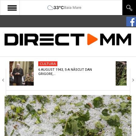
33°C
Baia Mare
START
COMUNITATE
EDITORIAL
CULTURA
CULTURA
6 AUGUST 1943, S-A NĂSCUT DAN
GRIGORE,…
ECONOMIE
SANATATE
SPORT
SPECIAL
POLITIC