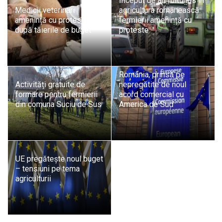
Început de an furtunos în
Medicii veterinari
agricultura românească:
amenință cu proteste
fermierii amenință cu
după tăierile de buget
proteste
România, prinsă pe
Activități gratuite de
nepregătite de noul
formare pentru fermierii
acord comercial cu
din comuna Suciu de Sus
America de Sud
UE pregătește noul buget
– tensiuni pe tema
agriculturii