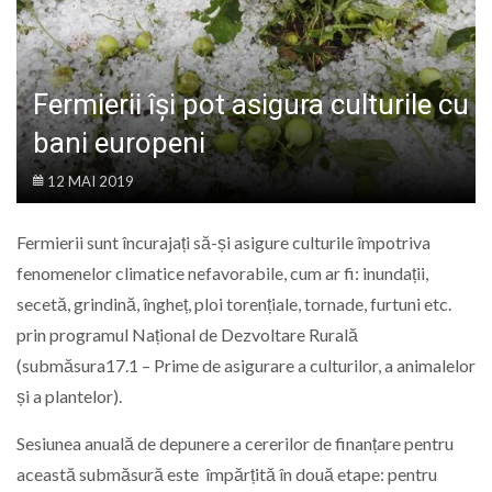
LIFE
Fermierii își pot asigura culturile cu
bani europeni
12 MAI 2019
Fermierii sunt încurajați să-și asigure culturile împotriva
fenomenelor climatice nefavorabile, cum ar fi: inundații,
secetă, grindină, îngheț, ploi torențiale, tornade, furtuni etc.
prin programul Național de Dezvoltare Rurală
(submăsura17.1 – Prime de asigurare a culturilor, a animalelor
și a plantelor).
Sesiunea anuală de depunere a cererilor de finanțare pentru
această submăsură este împărțită în două etape: pentru