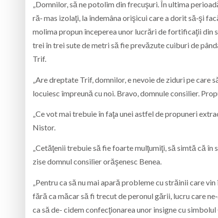
„Domnilor, să ne potolim din frecuşuri. În ultima perioad
ră‑ mas izolaţi, la îndemâna orişicui care a dorit să‑şi 
molima propun începerea unor lucrări de fortificaţii din s
trei în trei sute de metri să fie prevăzute cuiburi de pând
Trif.
„Are dreptate Trif, domnilor, e nevoie de ziduri pe care s
locuiesc împreună cu noi. Bravo, domnule consilier. Prop
„Ce vot mai trebuie în faţa unei astfel de propuneri extr
Nistor.
„Cetăţenii trebuie să fie foarte mulţumiţi, să simtă că în s
zise domnul consilier orăşenesc Benea.
„Pentru ca să nu mai apară probleme cu străinii care vin î
fără ca măcar să fi trecut de peronul gării, lucru care n
ca să de- cidem confecţionarea unor insigne cu simbolul C