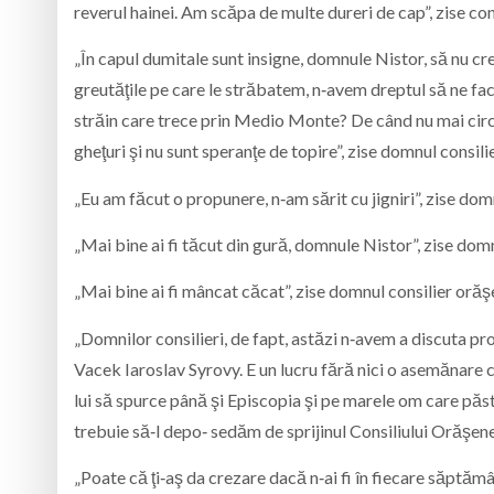
reverul hainei. Am scăpa de multe dureri de cap”, zise co
„În capul dumitale sunt insigne, domnule Nistor, să nu cr
greutăţile pe care le străbatem, n‑avem dreptul să ne f
străin care trece prin Medio Monte? De când nu mai circul
gheţuri şi nu sunt speranţe de topire”, zise domnul consi
„Eu am făcut o propunere, n‑am sărit cu jigniri”, zise dom
„Mai bine ai fi tăcut din gură, domnule Nistor”, zise dom
„Mai bine ai fi mâncat căcat”, zise domnul consilier orăş
„Domnilor consilieri, de fapt, astăzi n‑avem a discuta pr
Vacek Iaroslav Syrovy. E un lucru fără nici o asemănare cu 
lui să spurce până şi Episcopia şi pe marele om care pă
trebuie să‑l depo‑ sedăm de sprijinul Consiliului Orăşen
„Poate că ţi‑aş da crezare dacă n‑ai fi în fiecare săptăm