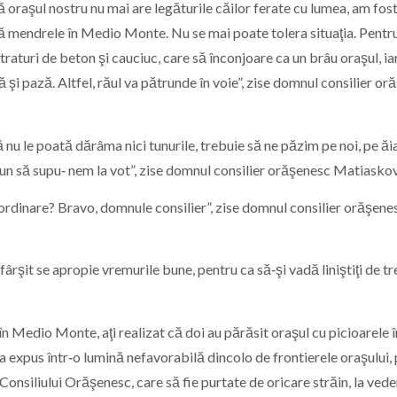
ă oraşul nostru nu mai are legăturile căilor ferate cu lumea, am fos
facă mendrele în Medio Monte. Nu se mai poate tolera situaţia. Pentru
traturi de beton şi cauciuc, care să înconjoare ca un brâu oraşul, ia
ă şi pază. Altfel, răul va pătrunde în voie”, zise domnul consilier o
ă nu le poată dărâma nici tunurile, trebuie să ne păzim pe noi, pe ăi
un să supu‑ nem la vot”, zise domnul consilier orăşenesc Matiaskov
aordinare? Bravo, domnule consilier”, zise domnul consilier orăşene
fârşit se apropie vremurile bune, pentru ca să‑şi vadă liniştiţi de tr
n Medio Monte, aţi realizat că doi au părăsit oraşul cu picioarele î
e‑a expus într‑o lumină nefavorabilă dincolo de frontierele oraşului,
onsiliului Orăşenesc, care să fie purtate de oricare străin, la vede