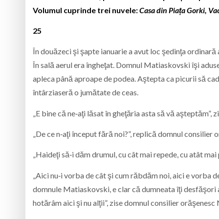
Volumul cuprinde trei nuvele:
Casa din Piața Gorki, V
25
În douăzeci şi şapte ianuarie a avut loc şedinţa ordinară 
În sală aerul era îngheţat. Domnul Matiaskovski îşi adus
apleca până aproape de podea. Aştepta ca picurii să cadă.
întârziaseră o jumătate de ceas.
„E bine că ne‑aţi lăsat în gheţăria asta să vă aşteptăm”,
„De ce n‑aţi început fără noi?”, replică domnul consilier o
„Haideţi să‑i dăm drumul, cu cât mai repede, cu atât mai
„Aici nu‑i vorba de cât şi cum răbdăm noi, aici e vorba d
domnule Matiaskovski, e clar că dumneata îţi desfăşori a
hotărâm aici şi nu alţii”, zise domnul consilier orăşenesc 