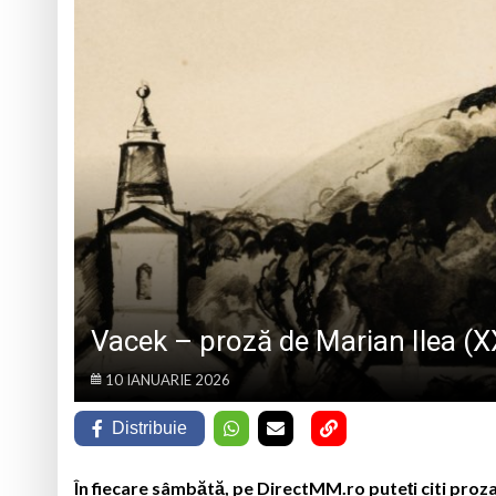
PÂNĂ ÎN 15 SEPTEMBRIE
7 august 1950, s-a 
Prognoza meteo Ma
Ansamblul Folcloric
6 august 1943, s-a
Vacek – proză de Marian Ilea (
10 IANUARIE 2026
Distribuie
În fiecare sâmbătă, pe DirectMM.ro puteți citi proza