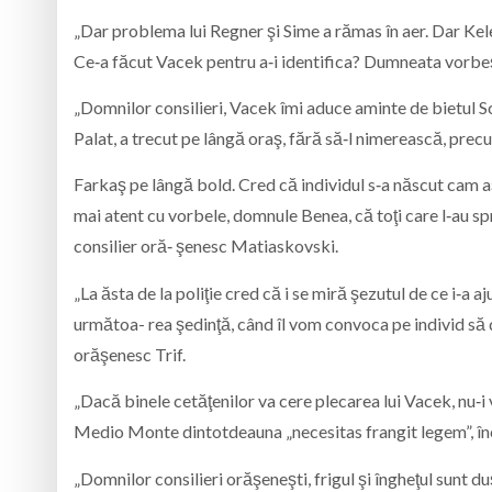
„Dar problema lui Regner şi Sime a rămas în aer. Dar Kele
Ce‑a făcut Vacek pentru a‑i identifica? Dumneata vorbeşt
„Domnilor consilieri, Vacek îmi aduce aminte de bietul Sc
Palat, a trecut pe lângă oraş, fără să‑l nimerească, pre
Farkaş pe lângă bold. Cred că individul s‑a născut cam aşa
mai atent cu vorbele, domnule Benea, că toţi care l‑au s
consilier oră‑ şenesc Matiaskovski.
„La ăsta de la poliţie cred că i se miră şezutul de ce i‑a
următoa- rea şedinţă, când îl vom convoca pe individ să d
orăşenesc Trif.
„Dacă binele cetăţenilor va cere plecarea lui Vacek, nu‑i v
Medio Monte dintotdeauna „necesitas frangit legem”, înc
„Domnilor consilieri orăşeneşti, frigul şi îngheţul sunt 