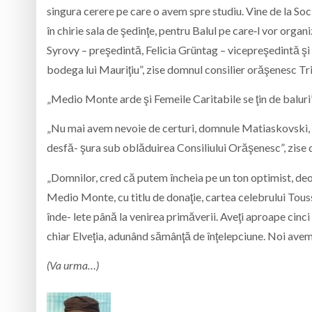
singura cerere pe care o avem spre studiu. Vine de la So
în chirie sala de şedinţe, pentru Balul pe care‑l vor org
Syrovy – preşedintă, Felicia Grüntag – vicepreşedintă şi
bodega lui Mauriţiu”, zise domnul consilier orăşenesc Tri
„Medio Monte arde şi Femeile Caritabile se ţin de baluri
„Nu mai avem nevoie de certuri, domnule Matiaskovski, fe
desfă- şura sub oblăduirea Consiliului Orăşenesc”, zise 
„Domnilor, cred că putem încheia pe un ton optimist, deoa
Medio Monte, cu titlu de donaţie, cartea celebrului Toussa
înde- lete până la venirea primăverii. Aveţi aproape cinci 
chiar Elveţia, adunând sămânţă de înţelepciune. Noi avem 
(Va urma…)