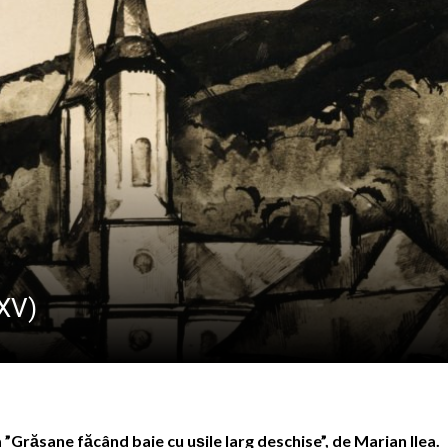
CREDINȚA”
născut Viorel Costin „feciorul de pe Mara”
ramureș, vineri 7 august 2026
 „Săliștenii” va urca pe scena Festivalului Internațional d
 născut Dan Grigore, pianistul care a transformat muzica î
XXV)
 ”Grăsane făcând baie cu ușile larg deschise”, de Marian Ilea.