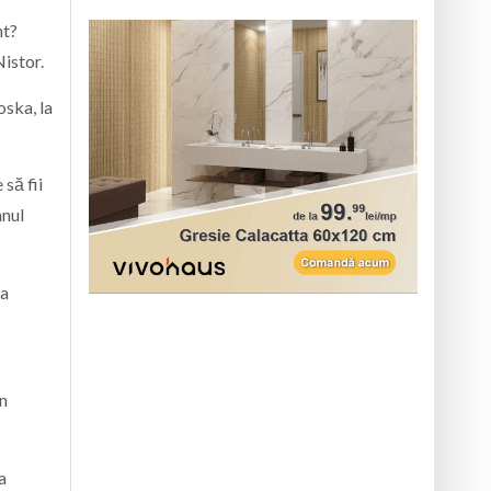
nt?
istor.
oska, la
 să fii
mnul
la
în
a