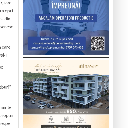
t şi am
 a opri
ră din
răşenesc
a care
ski.
sc
eburi”,
nainte,
 propun
re, pe