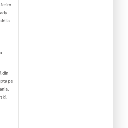
oferim
Rady
ald la
va
ă din
upta pe
ania,
ski.