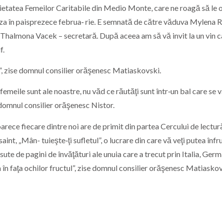
cietatea Femeilor Caritabile din Medio Monte, care ne roagă să le 
aniza în paisprezece februa‑ rie. E semnată de către văduva Mylena 
 Thalmona Vacek – secretară. După aceea am să vă invit la un vin c
f.
”, zise domnul consilier orăşenesc Matiaskovski.
meile sunt ale noastre, nu văd ce răutăţi sunt într‑un bal care se 
domnul consilier orăşenesc Nistor.
rece fiecare dintre noi are de primit din partea Cercului de lectur
int, „Mân- tuieşte‑ţi sufletul”, o lucrare din care vă veţi putea înfr
sute de pagini de învăţături ale unuia care a trecut prin Italia, Germ
în faţa ochilor fructul”, zise domnul consilier orăşenesc Matiaskov