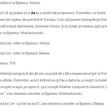
nsilierul orăşenesc Nistor.
ezi că aş putea zice
da
la o astfel de propunere. Domnilor, cu toate
acem de ruşine, de pomină în Europa. Cum să punem ştampile pe fie
ă trenul, dumneata, domnule Nistor, ţi‑ai izolat şi mintea, eşti pri
lier orăşenesc Matiaskovski.
nul con‑ silier orăşenesc Nistor.
nul con- silier orăşenesc Benea.
enesc Trif.
oblemă mai gravă decât aia cauzată de către inspectorul şef al Poliţ
altele. Domnilor, acest individ nu‑şi face datoria, a reuşit cu balel
storeşte oraşul, pe episco- pul Joseph Mamer Leopold Kollowitch. 
esc”, zise domnul consilier orăşenesc Matiaskovski.
ână la Cer- cul de lectură”, zise domnul consilier orăşenesc Benea.