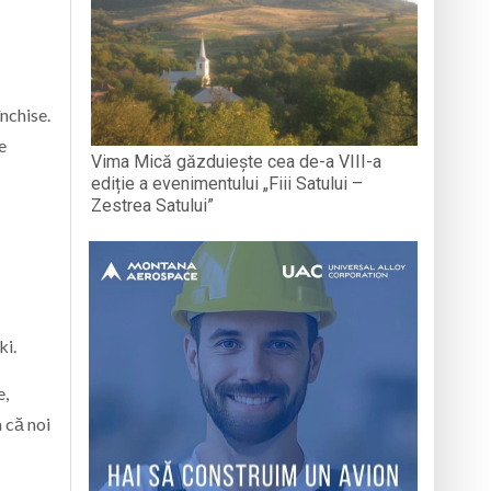
închise.
e
Vima Mică găzduiește cea de-a VIII-a
ediție a evenimentului „Fiii Satului –
Zestrea Satului”
ki.
e,
 că noi