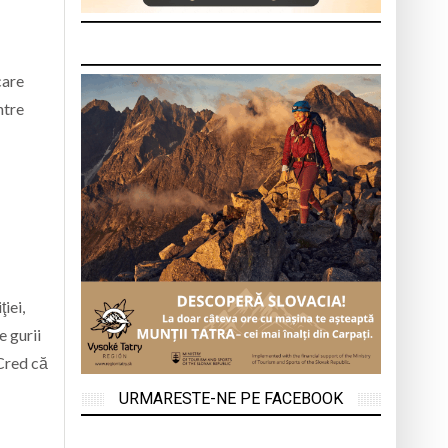
care
ntre
iei,
e gurii
Cred că
URMARESTE-NE PE FACEBOOK