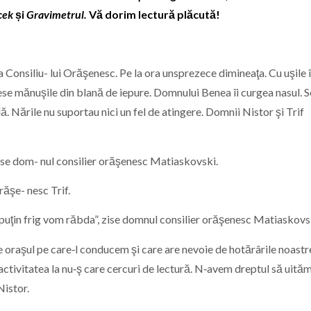
acek
și
Gravimetrul.
Vă dorim lectură plăcută!
a Consiliu- lui Orăşenesc. Pe la ora unsprezece dimineaţa. Cu uşile 
ese mănuşile din blană de iepure. Domnului Benea îi curgea nasul. S
 Nările nu suportau nici un fel de atingere. Domnii Nistor şi Trif
 zise dom- nul consilier orăşenesc Matiaskovski.
răşe- nesc Trif.
 puţin frig vom răbda”, zise domnul consilier orăşenesc Matiaskovs
e oraşul pe care‑l conducem şi care are nevoie de hotărârile noastr
ctivitatea la nu‑ş care cercuri de lectură. N‑avem dreptul să uităm
Nistor.