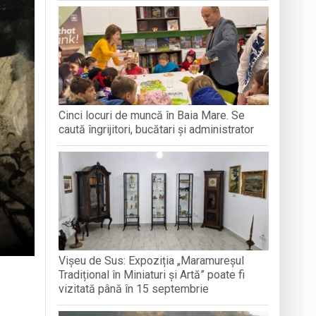
e Folclor „Cântecele Munților” de la Sibiu
Cinci locuri de muncă în Baia Mare. Se
ntr-o formă de sinceritate
caută îngrijitori, bucătari și administrator
Vișeu de Sus: Expoziția „Maramureșul
Tradițional în Miniaturi și Artă” poate fi
vizitată până în 15 septembrie