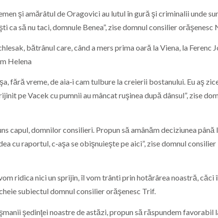
men şi amărâtul de Oragovici au lutul în gură şi criminalii unde su
i ca să nu taci, domnule Benea”, zise domnul consilier orăşenesc N
hlesak, bătrânul care, când a mers prima oară la Viena, la Ferenc J
cum Helena
, fără vreme, de aia‑i cam tulbure la creierii bostanului. Eu aş zice
prijinit pe Vacek cu pumnii au mâncat ruşinea după dânsul”, zise do
 ajuns capul, domnilor consilieri. Propun să amânăm deciziunea până 
ea cu raportul, c‑aşa se obişnuieşte pe aici”, zise domnul consilier
om ridica nici un sprijin, îl vom trânti prin hotărârea noastră, căci 
heie subiectul domnul consilier orăşenesc Trif.
duşmanii şedinţei noastre de astăzi, propun să răspundem favorabil l