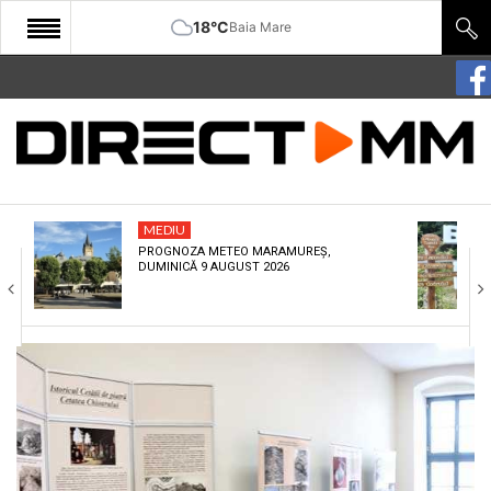
18°C
Baia Mare
START
COMUNITATE
EDITORIAL
MEDIU
CULTURA
PROGNOZA METEO MARAMUREȘ,
DUMINICĂ 9 AUGUST 2026
ECONOMIE
SANATATE
SPORT
SPECIAL
POLITIC