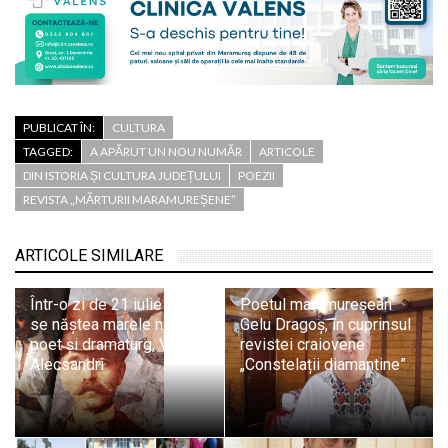
PUBLICAT ÎN:
CULTURA
TAGGED:
A APĂRUT UN NOU NUMĂR
ARTICOLE
DIN ISTORIA ȘI CULTURA JUDEȚULUI
POEZII
REVISTA „MĂRTURII MARAMUREȘENE”
ARTICOLE SIMILARE
Într-o zi de 21 iulie 1821
Poetul maramureșean
se năștea marele nostru
Gelu Dragoș, în cuprinsul
poet și dramaturg, Vasile
revistei craiovene
Alecsandri
„Constelații diamantine”