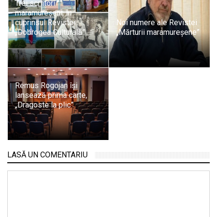
Trei scriitori
maramureșeni, în
cuprinsul Revistei
Noi numere ale Revistei
„Dobrogea Culturală”
„Mărturii maramureșene”
Remus Rogojan își
lansează prima carte,
„Dragoste la plic”
LASĂ UN COMENTARIU