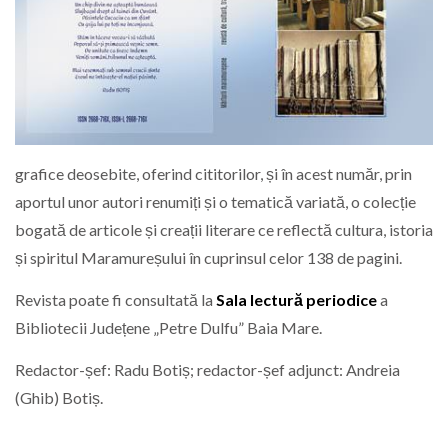
grafice deosebite, oferind cititorilor, și în acest număr, prin
aportul unor autori renumiți și o tematică variată, o colecție
bogată de articole și creații literare ce reflectă cultura, istoria
și spiritul Maramureșului în cuprinsul celor 138 de pagini.
Revista poate fi consultată la
Sala lectură periodice
a
Bibliotecii Județene „Petre Dulfu” Baia Mare.
Redactor-șef: Radu Botiș; redactor-șef adjunct: Andreia
(Ghib) Botiș.