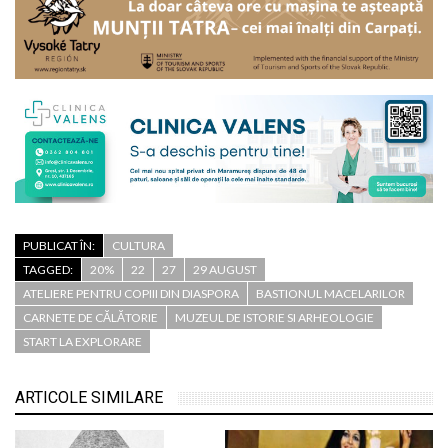
PUBLICAT ÎN:
CULTURA
TAGGED:
20%
22
27
29 AUGUST
ATELIERE PENTRU COPIII DIN DIASPORA
BASTIONUL MACELARILOR
CARNETE DE CĂLĂTORIE
MUZEUL DE ISTORIE SI ARHEOLOGIE
START LA EXPLORARE
ARTICOLE SIMILARE