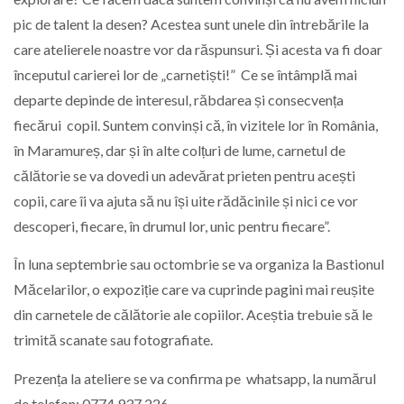
pic de talent la desen? Acestea sunt unele din întrebările la
care atelierele noastre vor da răspunsuri. Și acesta va fi doar
începutul carierei lor de „carnetiști!” Ce se întâmplă mai
departe depinde de interesul, răbdarea și consecvența
fiecărui copil. Suntem convinși că, în vizitele lor în România,
în Maramureș, dar și în alte colțuri de lume, carnetul de
călătorie se va dovedi un adevărat prieten pentru acești
copii, care îi va ajuta să nu își uite rădăcinile și nici ce vor
descoperi, fiecare, în drumul lor, unic pentru fiecare”.
În luna septembrie sau octombrie se va organiza la Bastionul
Măcelarilor, o expoziție care va cuprinde pagini mai reușite
din carnetele de călătorie ale copiilor. Aceștia trebuie să le
trimită scanate sau fotografiate.
Prezența la ateliere se va confirma pe whatsapp, la numărul
de telefon: 0774 937 226.