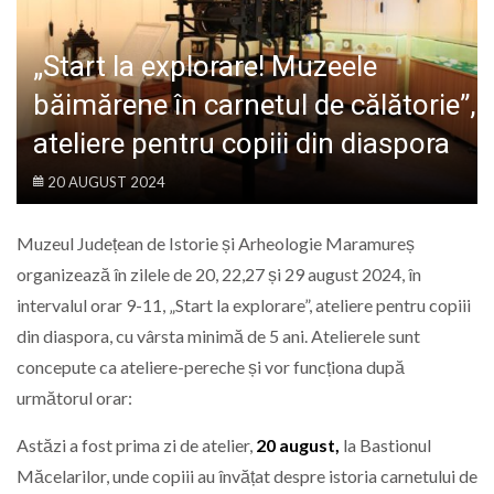
LIFE
„Start la explorare! Muzeele
băimărene în carnetul de călătorie”,
ateliere pentru copiii din diaspora
20 AUGUST 2024
Muzeul Județean de Istorie și Arheologie Maramureș
organizează în zilele de 20, 22,27 și 29 august 2024, în
intervalul orar 9-11, „Start la explorare”, ateliere pentru copiii
din diaspora, cu vârsta minimă de 5 ani. Atelierele sunt
concepute ca ateliere-pereche și vor funcționa după
următorul orar:
Astăzi a fost prima zi de atelier,
20 august,
la Bastionul
Măcelarilor, unde copiii au învățat despre istoria carnetului de