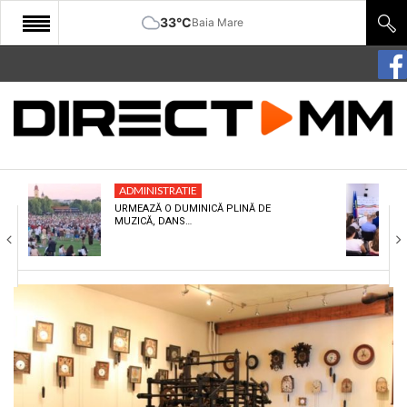
33°C
Baia Mare
START
COMUNITATE
EDITORIAL
ADMINISTRATIE
CULTURA
URMEAZĂ O DUMINICĂ PLINĂ DE
MUZICĂ, DANS…
ECONOMIE
SANATATE
SPORT
SPECIAL
POLITIC