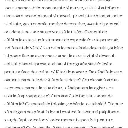
locuri memorabile, monumente și muzee, statui și artefacte
uimitoare, scene, oameni și meserii, priveliști urbane, animale
și plante, gastronomie, motive decorative, aventuri, prieteni
ori detalii pe care nu am vrea să le uităm..Carnetul de
călătorie este și un instrument de expresie foarte personal:
indiferent de vârstă sau de priceperea în ale desenului, oricine
își poate ține un asemenea carnet în care textul și desenul,
colajul, plantele presate, chiar și fotografia sunt folosite
pentru a face de neuitat călătoriile noastre. De când folosesc
oamenii carnetele de călătorie și de ce? Ce relevanță are un
asemenea carnet în ziua de azi, când putem înregistra cu
ușurință aproape orice? Cum arată, de fapt, un carnet de
călătorie? Ce materiale folosim, ce hârtie, ce tehnici? Trebuie
să mergem neapărat în locuri exotice, în aventuri palpitante
sau, de fapt, orice loc și orice moment e potrivit pentru o
explorare? Ce facem dacă suntem convinși că nu avem niciun