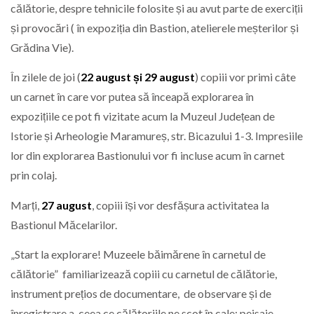
călătorie, despre tehnicile folosite și au avut parte de exerciții
și provocări ( în expoziția din Bastion, atelierele meșterilor și
Grădina Vie).
În zilele de joi (
22 august și 29 august
) copiii vor primi câte
un carnet în care vor putea să înceapă explorarea în
expozițiile ce pot fi vizitate acum la Muzeul Județean de
Istorie și Arheologie Maramureș, str. Bicazului 1-3. Impresiile
lor din explorarea Bastionului vor fi incluse acum în carnet
prin colaj.
Marți,
27 august
, copiii își vor desfășura activitatea la
Bastionul Măcelarilor.
„Start la explorare! Muzeele băimărene în carnetul de
călătorie” familiarizează copiii cu carnetul de călătorie,
instrument prețios de documentare, de observare și de
înregistrare a ceea ce călătoriile ne scot în cale: peisaje,