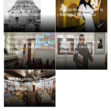
Bastionul Măcelarilor,
simbol reprezentativ al
Audiție de muzică jazz la
orașului Baia Mare
Bastionul Măcelarilor
Elevii Liceului
Internațional Baia Mare
au asistat la lecția de
Sesiunea anuală de
istorie „ Modă, culoare și
comunicări științifice, la
texturi de-a lungul
Muzeul de Istorie și
timpului”
Arheologie
Vinerea vinului cu iz de
istorie, la Bastionul
Măcelarilor