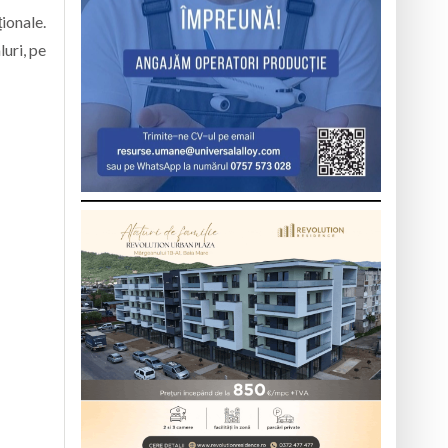
ționale.
uri, pe