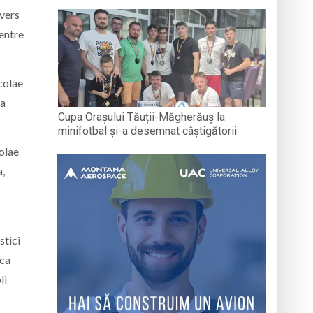
ivers
centre
colae
ia
Cupa Orașului Tăuții-Măgherăuș la
minifotbal și-a desemnat câștigătorii
colae
a,
stici
sca
li