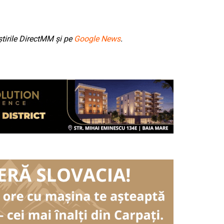
tirile DirectMM și pe
Google News
.