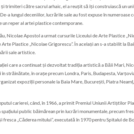
i trimiteri către sacrul arhaic, el a reușit să își construiască un un
e. De-a lungul deceniilor, lucrările sale au fost expuse în numeroase 
te un reper al artei plastice contemporane.
zău, Nicolae Apostol a urmat cursurile Liceului de Arte Plastice „Ni
e Arte Plastice „Nicolae Grigorescu”. În același an s-a stabilit la Ba
rii sale artistice.
ției care a continuat și dezvoltat tradiția artistică a Băii Mari, Ni
i în străinătate, în orașe precum Londra, Paris, Budapesta, Varșovi
ganizat expoziții personale la Baia Mare, București, Piatra Neamț,
eputul carierei, când, în 1966, a primit Premiul Uniunii Artiștilor Pla
ra spațiului public băimărean prin lucrări monumentale, precum fre
și fresca „Căderea mitului”, executată în 1970 pentru Spitalul de Bo