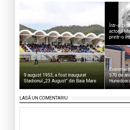
Într-o zi 
actorul M
printr-o î
Eveniment 
9 august 1953, a fost inaugurat
570 de ani
Stadionul „23 August” din Baia Mare
Hunedoar
LASĂ UN COMENTARIU