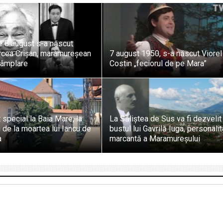
de 8 august s-a născut
ircea Crișan, maramureșean
7 august 1950, s-a născut Viorel
ntâmplare
Costin „feciorul de pe Mara”
special la Baia Mare, la
La Săliștea de Sus va fi dezvelit
 de la moartea lui Iancu de
bustul lui Gavrilă Iuga, personali
a
marcantă a Maramureșului