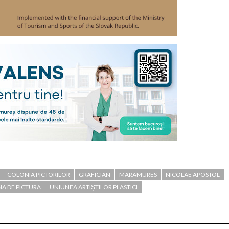
COLONIA PICTORILOR
GRAFICIAN
MARAMURES
NICOLAE APOSTOL
A DE PICTURA
UNIUNEA ARTIȘTILOR PLASTICI