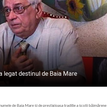
 la Baia Mare: Întreaga familie este invitată să vizioneze 
reșeni, față în față cu adversari de elită la campionatul
 Maicii Domnului” în Parohia Șieu: Aproape 100 de copii au p
Baia Mare, vizitat de numeroși turiști din țară și străinătat
-a legat destinul de Baia Mare
t numele de Baia Mare și de prestigioasa tradiție a școlii băimărene