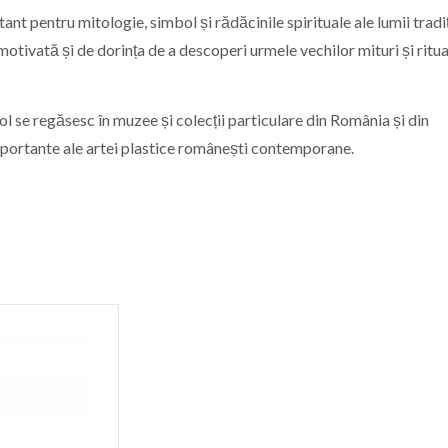
tant pentru mitologie, simbol și rădăcinile spirituale ale lumii tradi
ivată și de dorința de a descoperi urmele vechilor mituri și ritual
l se regăsesc în muzee și colecții particulare din România și din
importante ale artei plastice românești contemporane.