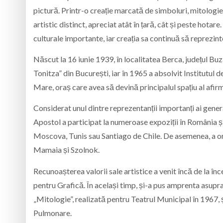
pictură. Printr-o creație marcată de simboluri, mitologie ș
artistic distinct, apreciat atât în țară, cât și peste hotar
culturale importante, iar creația sa continuă să reprezin
Născut la 16 iunie 1939, în localitatea Berca, județul Bu
Tonitza” din București, iar în 1965 a absolvit Institutul d
Mare, oraș care avea să devină principalul spațiu al afirmă
Considerat unul dintre reprezentanții importanți ai genera
Apostol a participat la numeroase expoziții în România ș
Moscova, Tunis sau Santiago de Chile. De asemenea, a or
Mamaia și Szolnok.
Recunoașterea valorii sale artistice a venit încă de la înc
pentru Grafică. În același timp, și-a pus amprenta asup
„Mitologie”, realizată pentru Teatrul Municipal în 1967, 
Pulmonare.