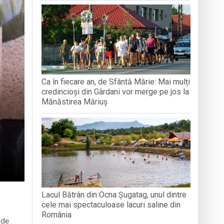
BAVAREZE PE CÂMPIA TINERETULUI
filmul de animație „Luca”
 derulat în cadrul Grand Prix România
articipat la activități
Ca în fiecare an, de Sfântă Mărie: Mai mulți
e
credincioși din Gârdani vor merge pe jos la
Mănăstirea Măriuș
Lacul Bătrân din Ocna Șugatag, unul dintre
cele mai spectaculoase lacuri saline din
România
 de