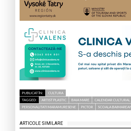
PUBLICAT ÎN:
CULTURA
TAGGED:
ARTIST PLASTIC
BAIA MARE
CALENDAR CULTURAL
PERSONALITATI MARAMURESENE
PICTOR
SCOALA BAIMAREAN
ARTICOLE SIMILARE