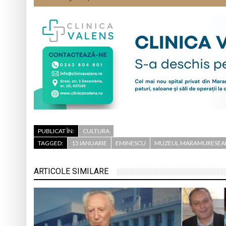
PUBLICAT ÎN:
CULTURA
TAGGED:
15 IANUARIE
EMINESCU
MUZEUL MARAMURESEA
ARTICOLE SIMILARE