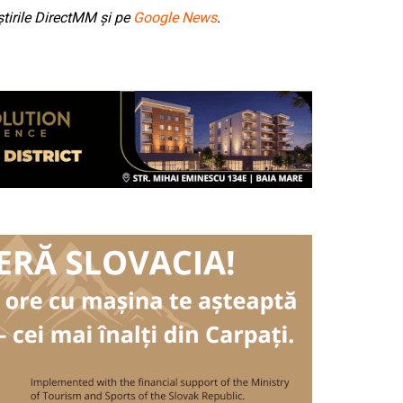
tirile DirectMM și pe
Google News
.