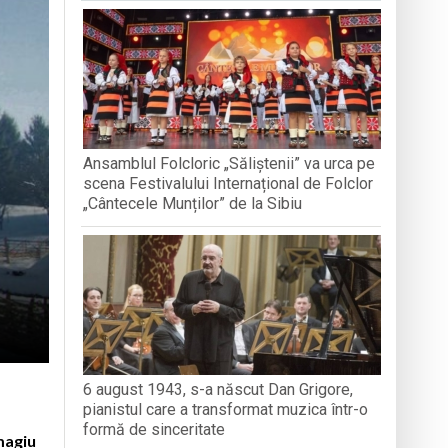
nedoara
a clubului de carte „Legături Literare”
Ansamblul Folcloric „Săliștenii” va urca pe
rieteniei și diversității culturale
scena Festivalului Internațional de Folclor
„Cântecele Munților” de la Sibiu
6 august 1943, s-a născut Dan Grigore,
pianistul care a transformat muzica într-o
formă de sinceritate
omagiu