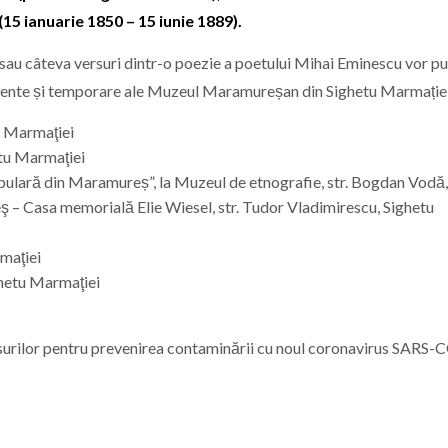
15 ianuarie 1850 – 15 iunie 1889).
fă sau câteva versuri dintr-o poezie a poetului Mihai Eminescu vor p
rmanente și temporare ale Muzeul Maramureșan din Sighetu Marmație
u Marmaţiei
etu Marmaţiei
pulară din Maramureș”, la Muzeul de etnografie, str. Bogdan Vodă, 
reş – Casa memorială Elie Wiesel, str. Tudor Vladimirescu, Sighetu
rmaţiei
Sighetu Marmaţiei
 măsurilor pentru prevenirea contaminării cu noul coronavirus SARS-