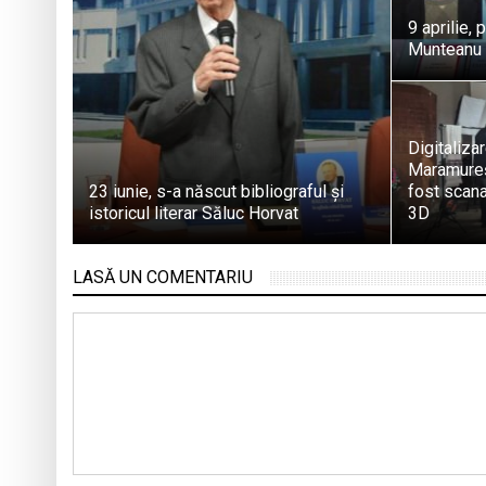
9 aprilie, p
Munteanu 
Digitaliza
Maramureș
23 iunie, s-a născut bibliograful și
fost scana
istoricul literar Săluc Horvat
3D
LASĂ UN COMENTARIU