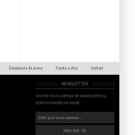
Comunicate de presa
Trimite o stire
Contact
NEWSLETTER
Inscrie-te cu adresa de email pentru a
primi noutatile pe email.