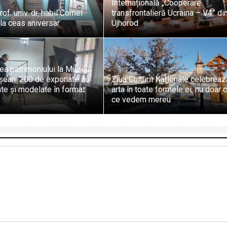
Internațională „Cooperare
rof. univ. dr. habil Cornel
transfrontalieră Ucraina – V4” di
la ceas aniversar
Ujhorod
rea patrimoniului la Muzeul
ean: 200 de exponate au
Ziua Culturii Naționale celebrea
te și modelate în format
arta în toate formele ei, nu doar 
ce vedem mereu