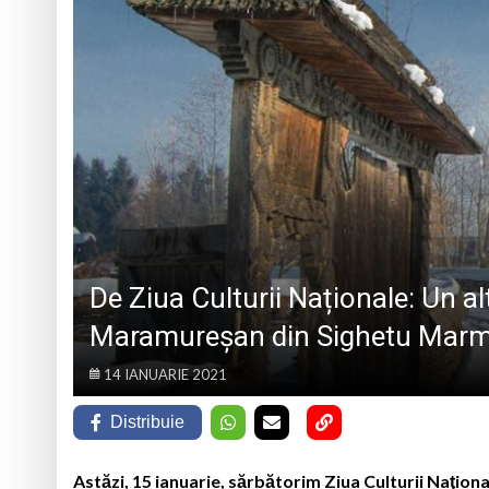
„CÂNTECELE MUNȚILOR” DE LA SIBIU
DE SINCERITATE
Eveniment special 
„Zilele Moiseiului
Biblioteca Municipa
Muzeul de Mineralog
De Ziua Culturii Naționale: Un alt
Maramureșan din Sighetu Marm
14 IANUARIE 2021
Distribuie
Astăzi, 15 ianuarie, sărbătorim Ziua Culturii Naţiona