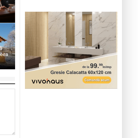
n
ză
ceea