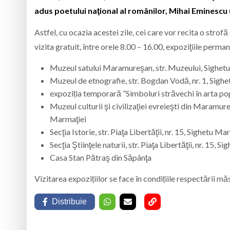
adus poetului naţional al românilor, Mihai Eminescu (
Astfel, cu ocazia acestei zile, cei care vor recita o stro
vizita gratuit, între orele 8.00 – 16.00, expoziţiile pe
Muzeul satului Maramureşan, str. Muzeului, Sighet
Muzeul de etnografie, str. Bogdan Vodă, nr. 1, Sigh
expoziția temporară ”Simboluri străvechi în arta po
Muzeul culturii şi civilizaţiei evreieşti din Maramu
Marmaţiei
Secţia Istorie, str. Piaţa Libertăţii, nr. 15, Sighetu Ma
Secţia Ştiinţele naturii, str. Piaţa Libertăţii, nr. 15, 
Casa Stan Pătraş din Săpânţa
Vizitarea expozițiilor se face în condițiile respectării
Distribuie