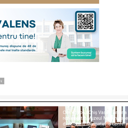
N
Cercetătorul Chiș Vasile Timur a
reprezentat Muzeul Maramureș
din Sighetu Marmației la Conferi