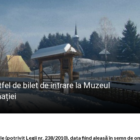
ALE POMPIERILOR
la Baia Mare, la 570 de ani de la moartea lui Iancu de Hu
” se vor desfășura în perioada 14–16 august
lă „Laurențiu Ulici” din Sighet găzduiește o nouă întâlnire 
ie Baia Mare, gazda unui eveniment internațional dedicat p
fel de bilet de intrare la Muzeul
ației
le (potrivit Legii nr. 238/2010), data fiind aleasă în semn de 