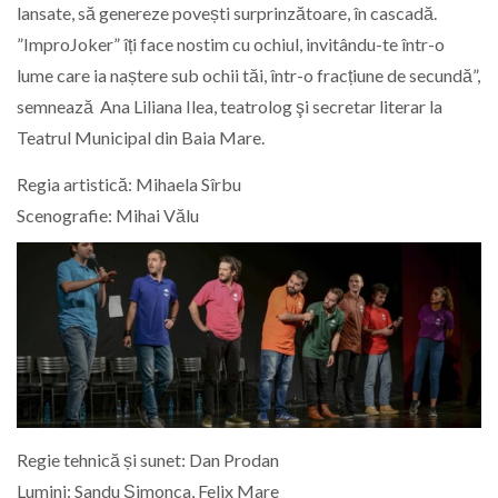
lansate, să genereze povești surprinzătoare, în cascadă.
”ImproJoker” îți face nostim cu ochiul, invitându-te într-o
lume care ia naștere sub ochii tăi, într-o fracțiune de secundă”,
semnează Ana Liliana Ilea, teatrolog şi secretar literar la
Teatrul Municipal din Baia Mare.
Regia artistică: Mihaela Sîrbu
Scenografie: Mihai Vălu
Regie tehnică și sunet: Dan Prodan
Lumini: Sandu Șimonca, Felix Mare