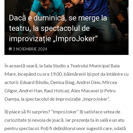
LIFE
Dacă e duminică, se merge la
teatru, la spectacolul de
improvizație „ImproJoker”
3 NOIEMBRIE 2024
În această seară, la Sala Studio a Teatrului Municipal Baia
Mare, începând cu ora 19.00, băimărenii își pot da întâlnire cu
actorii: Eduard Bîndiu, Denisa Blag, Andrei Dinu, Mircea
Gligor, Andrei Han, Raul Hotcaș, Alex Macavei și Petru
Damșa, la spectacolul de improvizație „ImproJoker”.
Îți place să fii surprins? ”ImproJoker” îți satisface setea de
curiozitate și nevoia de joacă. Iar prezența ta în sală e un atu
pentru spectacol. Poți fi deținătorul unor sugestii care, odată