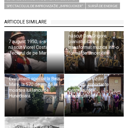
SPECTACOLUL DE IMPROVIZAȚIE „IMPROJOKER”
SURSĂ DE ENERGIE
ARTICOLE SIMILARE
6 august 1943, s-a
născut Dan Grigore,
7 august 1950, s-a
pianistul care a
născut Viorel Costin
transformat muzica într-o
„feciorul de pe Mara”
formă de sinceritate
Poezia românească,
Eveniment special la Baia
premiată la Uzdin.
Mare, la 570 de ani de la
Distincții importante
moartea lui Iancu de
pentru autorii
Hunedoara
maramureșeni
6 august 1945, ziua în