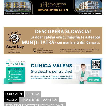
PUBLICAT ÎN:
CULTURA
TAGGED:
3 NOIEMBRIE
DUMINICA
SETEA DE CURIOZITATE ȘI NEVOIA DE JOACĂ