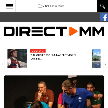
24°C
Baia Mare
START
COMUNITATE
EDITORIAL
CULTURA
CULTURA
7 AUGUST 1950, S-A NĂSCUT VIOREL
COSTIN…
ECONOMIE
SANATATE
SPORT
SPECIAL
POLITIC