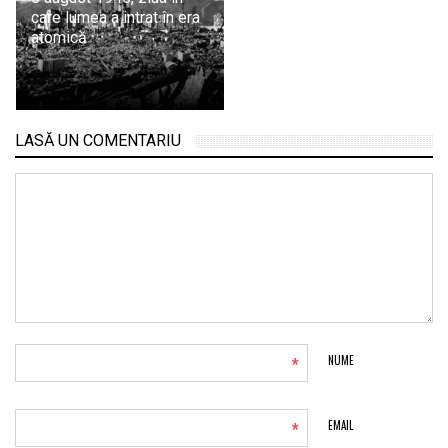
care lumea a intrat în era
atomică
LASĂ UN COMENTARIU
*
NUME
*
EMAIL