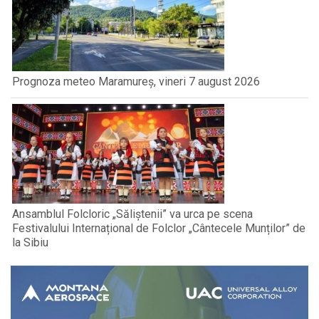
Prognoza meteo Maramureș, vineri 7 august 2026
Ansamblul Folcloric „Săliștenii” va urca pe scena
Festivalului Internațional de Folclor „Cântecele Munților” de
la Sibiu