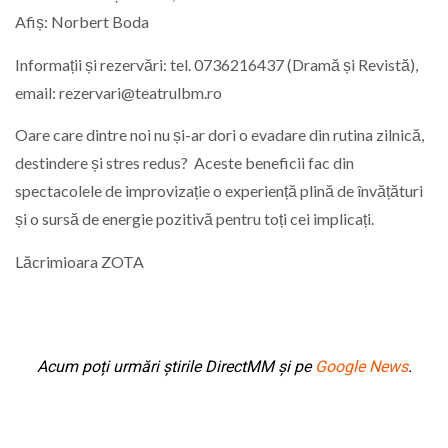
Afiș: Norbert Boda
Informații și rezervări: tel. 0736216437 (Dramă și Revistă),
email: rezervari@teatrulbm.ro
Oare care dintre noi nu și-ar dori o evadare din rutina zilnică,
destindere și stres redus? Aceste beneficii fac din
spectacolele de improvizație o experiență plină de învățături
și o sursă de energie pozitivă pentru toți cei implicați.
Lăcrimioara ZOTA
Acum poți urmări știrile DirectMM și pe
Google News
.