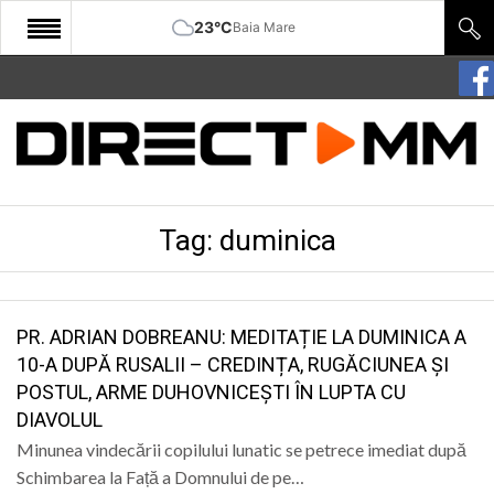
23°C
Baia Mare
START
COMUNITATE
EDITORIAL
Tag:
duminica
CULTURA
ECONOMIE
SANATATE
PR. ADRIAN DOBREANU: MEDITAȚIE LA DUMINICA A
10-A DUPĂ RUSALII – CREDINȚA, RUGĂCIUNEA ȘI
SPORT
POSTUL, ARME DUHOVNICEȘTI ÎN LUPTA CU
DIAVOLUL
SPECIAL
Minunea vindecării copilului lunatic se petrece imediat după
POLITIC
Schimbarea la Față a Domnului de pe…