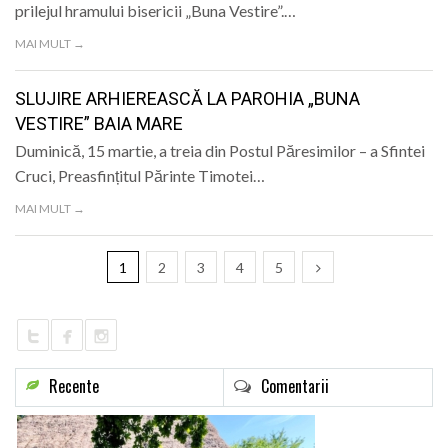
prilejul hramului bisericii „Buna Vestire”.…
MAI MULT →
SLUJIRE ARHIEREASCĂ LA PAROHIA „BUNA
VESTIRE” BAIA MARE
Duminică, 15 martie, a treia din Postul Păresimilor – a Sfintei
Cruci, Preasfințitul Părinte Timotei…
MAI MULT →
1
2
3
4
5
Recente
Comentarii