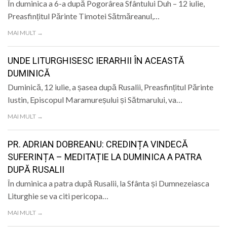
În duminica a 6-a după Pogorârea Sfântului Duh – 12 iulie,
Preasfințitul Părinte Timotei Sătmăreanul,…
MAI MULT →
UNDE LITURGHISESC IERARHII ÎN ACEASTĂ
DUMINICĂ
Duminică, 12 iulie, a șasea după Rusalii, Preasfințitul Părinte
Iustin, Episcopul Maramureșului și Sătmarului, va…
MAI MULT →
PR. ADRIAN DOBREANU: CREDINȚA VINDECĂ
SUFERINȚA – MEDITAȚIE LA DUMINICA A PATRA
DUPĂ RUSALII
În duminica a patra după Rusalii, la Sfânta și Dumnezeiasca
Liturghie se va citi pericopa…
MAI MULT →