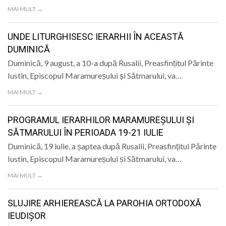
LIFE
MAI MULT →
UNDE LITURGHISESC IERARHII ÎN ACEASTĂ
DUMINICĂ
Duminică, 9 august, a 10-a după Rusalii, Preasfințitul Părinte
Iustin, Episcopul Maramureșului și Sătmarului, va…
MAI MULT →
PROGRAMUL IERARHILOR MARAMUREȘULUI ȘI
SĂTMARULUI ÎN PERIOADA 19-21 IULIE
Duminică, 19 iulie, a șaptea după Rusalii, Preasfințitul Părinte
Iustin, Episcopul Maramureșului și Sătmarului, va…
MAI MULT →
SLUJIRE ARHIEREASCĂ LA PAROHIA ORTODOXĂ
IEUDIȘOR